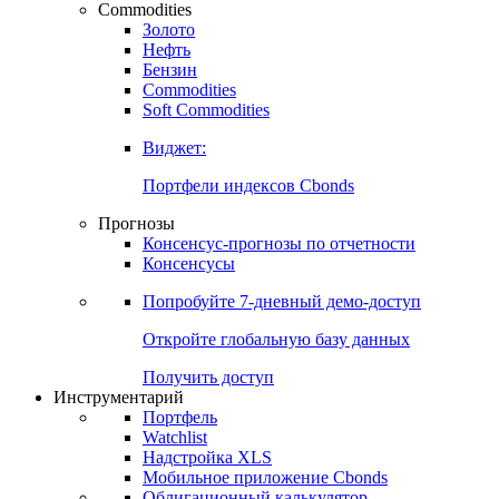
Commodities
Золото
Нефть
Бензин
Commodities
Soft Commodities
Виджет:
Портфели индексов Cbonds
Прогнозы
Консенсус-прогнозы по отчетности
Консенсусы
Попробуйте
7-дневный
демо-доступ
Откройте глобальную базу данных
Получить доступ
Инструментарий
Портфель
Watchlist
Надстройка XLS
Мобильное приложение Cbonds
Облигационный калькулятор