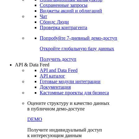
Сохраненные запросы
Виджеты акций и облигаций
Чат
Сбондс Люди
Проверка контрагента
Попробуйте
7-дневный
демо-доступ
Откройте глобальную базу данных
Получить доступ
API & Data Feed
API and Data Feed
API каталог
Готовые модули интеграции
Документация
Кастомные проекты для бизнеса
Оцените структуру и качество данных
в публичном демо-доступе
DEMO
Получите индивидуальный доступ
к интересующим данным