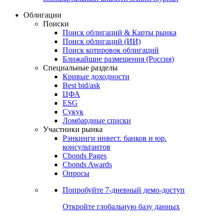
Облигации
Поиски
Поиск облигаций & Карты рынка
Поиск облигаций (ИИ)
Поиск котировок облигаций
Ближайшие размещения (Россия)
Специальные разделы
Кривые доходности
Best bid/ask
ЦФА
ESG
Сукук
Ломбардные списки
Участники рынка
Рэнкинги инвест. банков и юр.
консультантов
Cbonds Pages
Cbonds Awards
Опросы
Попробуйте
7-дневный
демо-доступ
Откройте глобальную базу данных