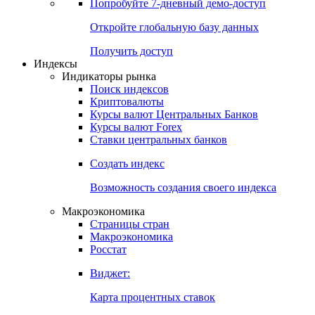
Попробуйте
7-дневный
демо-доступ
Откройте глобальную базу данных
Получить доступ
Индексы
Индикаторы рынка
Поиск индексов
Криптовалюты
Курсы валют Центральных Банков
Курсы валют Forex
Ставки центральных банков
Создать индекс
Возможность создания своего индекса
Макроэкономика
Страницы стран
Макроэкономика
Росстат
Виджет:
Карта процентных ставок