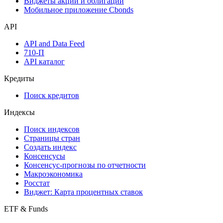
Виджеты акций и облигаций
Мобильное приложение Cbonds
API
API and Data Feed
710-П
API каталог
Кредиты
Поиск кредитов
Индексы
Поиск индексов
Страницы стран
Создать индекс
Консенсусы
Консенсус-прогнозы по отчетности
Макроэкономика
Росстат
Виджет: Карта процентных ставок
ETF & Funds