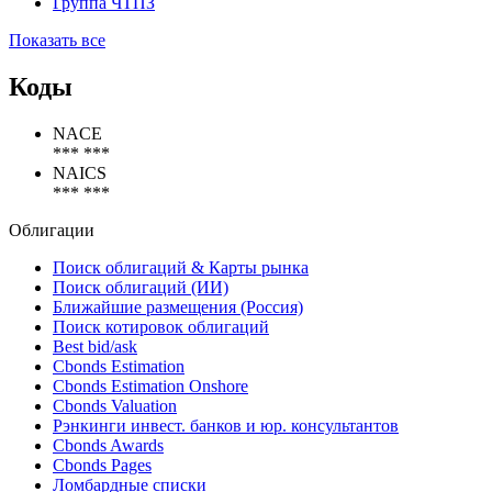
Группа ЧТПЗ
Показать все
Коды
NACE
*** ***
NAICS
*** ***
Облигации
Поиск облигаций & Карты рынка
Поиск облигаций (ИИ)
Ближайшие размещения (Россия)
Поиск котировок облигаций
Best bid/ask
Cbonds Estimation
Cbonds Estimation Onshore
Cbonds Valuation
Рэнкинги инвест. банков и юр. консультантов
Cbonds Awards
Cbonds Pages
Ломбардные списки