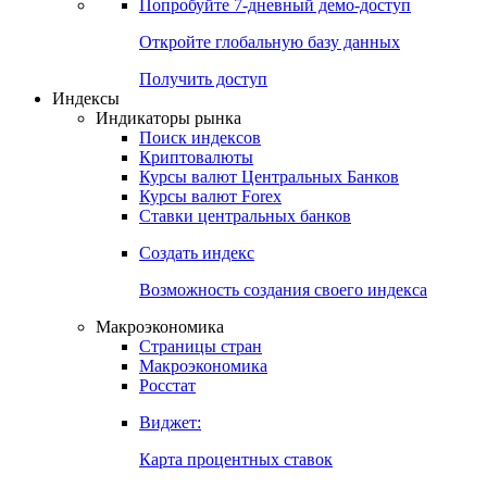
Попробуйте
7-дневный
демо-доступ
Откройте глобальную базу данных
Получить доступ
Индексы
Индикаторы рынка
Поиск индексов
Криптовалюты
Курсы валют Центральных Банков
Курсы валют Forex
Ставки центральных банков
Создать индекс
Возможность создания своего индекса
Макроэкономика
Страницы стран
Макроэкономика
Росстат
Виджет:
Карта процентных ставок