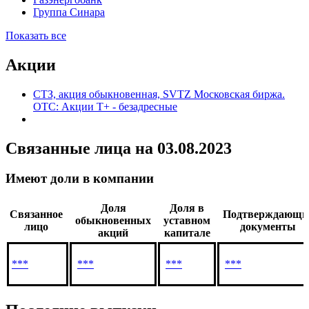
Группа Синара
Показать все
Акции
СТЗ, акция обыкновенная, SVTZ Московская биржа.
OTC: Акции T+ - безадресные
Связанные лица
на 03.08.2023
Имеют доли в компании
Доля
Доля в
Связанное
Подтверждающи
обыкновенных
уставном
лицо
документы
акций
капитале
***
***
***
***