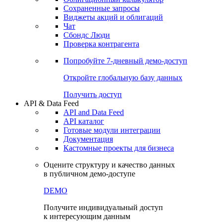
Сохраненные запросы
Виджеты акций и облигаций
Чат
Сбондс Люди
Проверка контрагента
Попробуйте
7-дневный
демо-доступ
Откройте глобальную базу данных
Получить доступ
API & Data Feed
API and Data Feed
API каталог
Готовые модули интеграции
Документация
Кастомные проекты для бизнеса
Оцените структуру и качество данных
в публичном демо-доступе
DEMO
Получите индивидуальный доступ
к интересующим данным