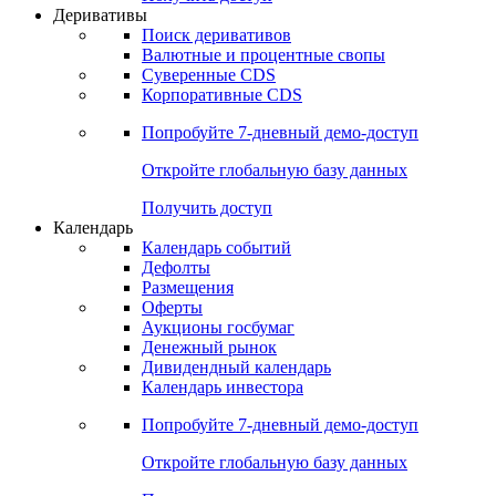
Откройте глобальную базу данных
Получить доступ
Деривативы
Поиск деривативов
Валютные и процентные свопы
Суверенные CDS
Корпоративные CDS
Попробуйте
7-дневный
демо-доступ
Откройте глобальную базу данных
Получить доступ
Календарь
Календарь событий
Дефолты
Размещения
Оферты
Аукционы госбумаг
Денежный рынок
Дивидендный календарь
Календарь инвестора