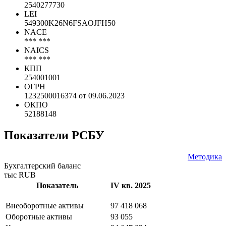
Коды
ИНН
2540277730
LEI
549300K26N6FSAOJFH50
NACE
*** ***
NAICS
*** ***
КПП
254001001
ОГРН
1232500016374 от 09.06.2023
ОКПО
52188148
Показатели РСБУ
Методика
Бухгалтерский баланс
тыс RUB
Показатель
IV кв. 2025