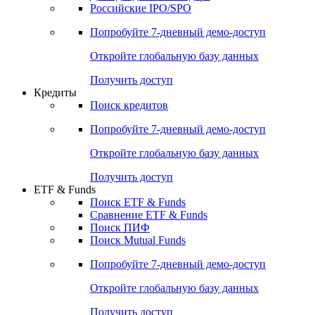
Получить доступ
Акции
Поиск акций
Дивидендный календарь
Российские IPO/SPO
Попробуйте
7-дневный
демо-доступ
Откройте глобальную базу данных
Получить доступ
Кредиты
Поиск кредитов
Попробуйте
7-дневный
демо-доступ
Откройте глобальную базу данных
Получить доступ
ETF & Funds
Поиск ETF & Funds
Сравнение ETF & Funds
Поиск ПИФ
Поиск Mutual Funds
Попробуйте
7-дневный
демо-доступ