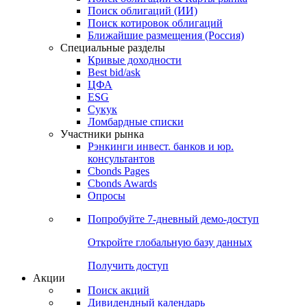
Облигации
Поиски
Поиск облигаций & Карты рынка
Поиск облигаций (ИИ)
Поиск котировок облигаций
Ближайшие размещения (Россия)
Специальные разделы
Кривые доходности
Best bid/ask
ЦФА
ESG
Сукук
Ломбардные списки
Участники рынка
Рэнкинги инвест. банков и юр.
консультантов
Cbonds Pages
Cbonds Awards
Опросы
Попробуйте
7-дневный
демо-доступ
Откройте глобальную базу данных