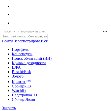
РЕКЛАМА • HTTPS://WWW.HSE.RU/
Войти
Зарегистрироваться
Портфель
Консенсусы
Поиск облигаций (ИИ)
Кривые доходности
ЦФА
Best bid/ask
Золото
new
Крипто
Сбондс-ТВ
Watchlist