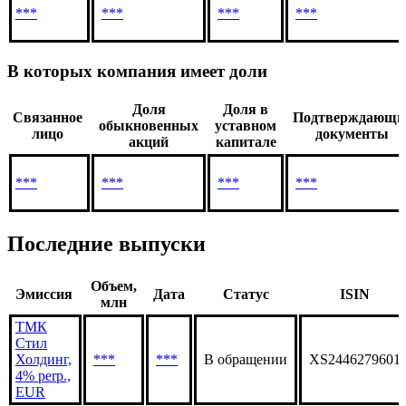
***
***
***
***
***
***
***
***
В которых компания имеет доли
Доля
Доля в
Связанное
Подтверждающи
обыкновенных
уставном
лицо
документы
акций
капитале
***
***
***
***
Последние выпуски
Объем,
Эмиссия
Дата
Статус
ISIN
млн
ТМК
Стил