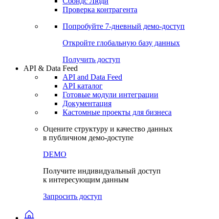
Сохраненные запросы
Виджеты акций и облигаций
Чат
Сбондс Люди
Проверка контрагента
Попробуйте
7-дневный
демо-доступ
Откройте глобальную базу данных
Получить доступ
API & Data Feed
API and Data Feed
API каталог
Готовые модули интеграции
Документация
Кастомные проекты для бизнеса
Оцените структуру и качество данных
в публичном демо-доступе
DEMO
Получите индивидуальный доступ
к интересующим данным