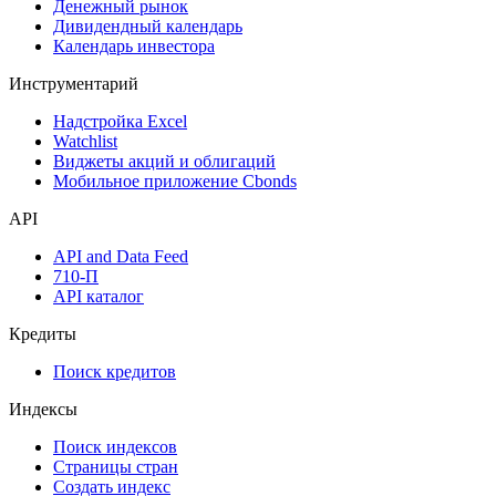
Дефолты
Размещения
Оферты
Аукционы госбумаг
Денежный рынок
Дивидендный календарь
Календарь инвестора
Инструментарий
Надстройка Excel
Watchlist
Виджеты акций и облигаций
Мобильное приложение Cbonds
API
API and Data Feed
710-П
API каталог
Кредиты
Поиск кредитов
Индексы