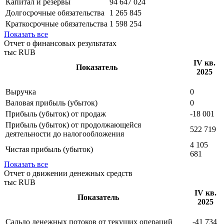
Внеоборотные активы
97 418 068
Оборотные активы
93 055
Капитал и резервы
94 647 024
Долгосрочные обязательства
1 265 845
Краткосрочные обязательства
1 598 254
Показать все
Отчет о финансовых результатах
тыс RUB
IV кв.
Показатель
2025
Выручка
0
Валовая прибыль (убыток)
0
Прибыль (убыток) от продаж
-18 001
Прибыль (убыток) от продолжающейся
522 719
деятельности до налогообложения
4 105
Чистая прибыль (убыток)
681
Показать все
Отчет о движении денежных средств
тыс RUB