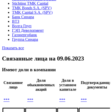
Аффилированные организации
ARTROM STEEL TUBES
Stichting TMK Capital
TMK Bonds S.A. (SPV)
TMK Capital S.A. (SPV)
Банк Синара
ВТЗ
Волга Груп
ГЭП Девелопмент
Газэнергобанк
Группа Синара
Показать все
Связанные лица
на 09.06.2023
Имеют доли в компании
Доля
Доля в
Связанное
Подтверждающи
обыкновенных
уставном
лицо
документы
акций
капитале