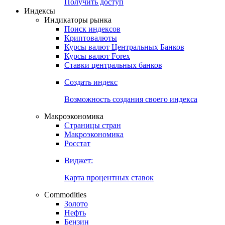
Попробуйте
7-дневный
демо-доступ
Откройте глобальную базу данных
Получить доступ
Индексы
Индикаторы рынка
Поиск индексов
Криптовалюты
Курсы валют Центральных Банков
Курсы валют Forex
Ставки центральных банков
Создать индекс
Возможность создания своего индекса
Макроэкономика
Страницы стран
Макроэкономика
Росстат
Виджет:
Карта процентных ставок