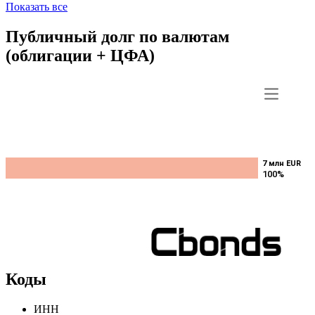
Холдинг,
***
***
В обращении
XS2446279601
4% perp.,
EUR
Показать все
Публичный долг по валютам
(облигации + ЦФА)
7 млн EUR
7 млн EUR
100%
100%