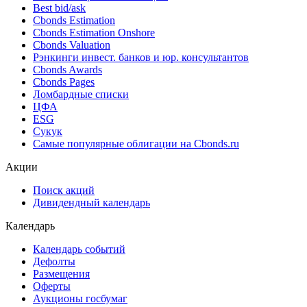
Поиск облигаций & Карты рынка
Поиск облигаций (ИИ)
Ближайшие размещения (Россия)
Поиск котировок облигаций
Best bid/ask
Cbonds Estimation
Cbonds Estimation Onshore
Cbonds Valuation
Рэнкинги инвест. банков и юр. консультантов
Cbonds Awards
Cbonds Pages
Ломбардные списки
ЦФА
ESG
Сукук
Самые популярные облигации на Cbonds.ru
Акции
Поиск акций
Дивидендный календарь
Календарь
Календарь событий