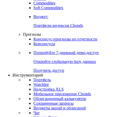
Commodities
Золото
Нефть
Бензин
Commodities
Soft Commodities
Виджет:
Портфели индексов Cbonds
Прогнозы
Консенсус-прогнозы по отчетности
Консенсусы
Попробуйте
7-дневный
демо-доступ
Откройте глобальную базу данных
Получить доступ
Инструментарий
Портфель
Watchlist
Надстройка XLS
Мобильное приложение Cbonds
Облигационный калькулятор