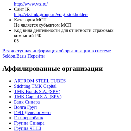
проспект Металлургов, дом 6
Телефон
(495) 7757600
Сайт
http://www.vtz.ru/
Сайт IR
http://vtz.tmk-group.ru/volg_stokholders
Категория МСП
Не является субъектом МСП
Код вида деятельности для отчетности страховых
компаний РФ
05
Вся доступная информация об организации в системе
Seldon.Basis
Перейти
Аффилированные организации
ARTROM STEEL TUBES
Stichting TMK Capital
TMK Bonds S.A. (SPV)
TMK Capital S.A. (SPV)
Банк Синара
Волга Груп