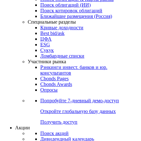
Облигации
Поиски
Поиск облигаций & Карты рынка
Поиск облигаций (ИИ)
Поиск котировок облигаций
Ближайшие размещения (Россия)
Специальные разделы
Кривые доходности
Best bid/ask
ЦФА
ESG
Сукук
Ломбардные списки
Участники рынка
Рэнкинги инвест. банков и юр.
консультантов
Cbonds Pages
Cbonds Awards
Опросы
Попробуйте
7-дневный
демо-доступ
Откройте глобальную базу данных