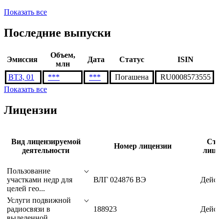
ГЭП Девелопмент
Газэнергобанк
Группа Синара
Группа ЧТПЗ
Показать все
Последние выпуски
Объем,
Эмиссия
Дата
Статус
ISIN
млн
ВТЗ, 01
***
***
Погашена
RU0008573555
Показать все
Лицензии
Вид лицензируемой
Ста
Номер лицензии
деятельности
лице
Пользование
участками недр для
ВЛГ 024876 ВЭ
Дейс