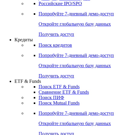
Получить доступ
Акции
Поиск акций
Дивидендный календарь
Российские IPO/SPO
Попробуйте
7-дневный
демо-доступ
Откройте глобальную базу данных
Получить доступ
Кредиты
Поиск кредитов
Попробуйте
7-дневный
демо-доступ
Откройте глобальную базу данных
Получить доступ
ETF & Funds
Поиск ETF & Funds
Сравнение ETF & Funds
Поиск ПИФ
Поиск Mutual Funds
Попробуйте
7-дневный
демо-доступ