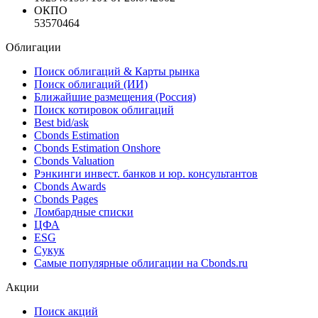
КПП
343501001
ОГРН
1023401997101 от 26.07.2002
ОКПО
53570464
Облигации
Поиск облигаций & Карты рынка
Поиск облигаций (ИИ)
Ближайшие размещения (Россия)
Поиск котировок облигаций
Best bid/ask
Cbonds Estimation
Cbonds Estimation Onshore
Cbonds Valuation
Рэнкинги инвест. банков и юр. консультантов
Cbonds Awards
Cbonds Pages
Ломбардные списки
ЦФА
ESG
Сукук
Самые популярные облигации на Cbonds.ru