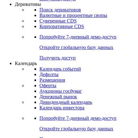
Откройте глобальную базу данных
Получить доступ
Деривативы
Поиск деривативов
Валютные и процентные свопы
Суверенные CDS
Корпоративные CDS
Попробуйте
7-дневный
демо-доступ
Откройте глобальную базу данных
Получить доступ
Календарь
Календарь событий
Дефолты
Размещения
Оферты
Аукционы госбумаг
Денежный рынок
Дивидендный календарь
Календарь инвестора