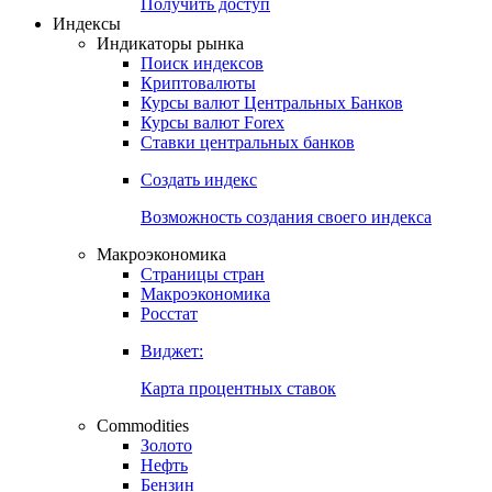
Попробуйте
7-дневный
демо-доступ
Откройте глобальную базу данных
Получить доступ
Индексы
Индикаторы рынка
Поиск индексов
Криптовалюты
Курсы валют Центральных Банков
Курсы валют Forex
Ставки центральных банков
Создать индекс
Возможность создания своего индекса
Макроэкономика
Страницы стран
Макроэкономика
Росстат
Виджет:
Карта процентных ставок