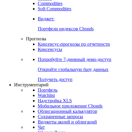
Commodities
Золото
Нефть
Бензин
Commodities
Soft Commodities
Виджет:
Портфели индексов Cbonds
Прогнозы
Консенсус-прогнозы по отчетности
Консенсусы
Попробуйте
7-дневный
демо-доступ
Откройте глобальную базу данных
Получить доступ
Инструментарий
Портфель
Watchlist
Надстройка XLS
Мобильное приложение Cbonds
Облигационный калькулятор