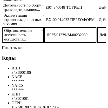
целей гео...
Услуги подвижной
радиосвязи в
188923
Дейс
выделенной...
Деятельность по сбору,
(30)-340048-ТОУРБ/П
Дейс
транспортированию...
Эксплуатация
взрывопожароопасных
ВХ-00 014932 ПЕРЕОФОРМ
Дейс
и химич...
Образовательная
деятельность,
Л035-01239-34/00232030
Дейс
осуществля...
Показать все
Коды
ИНН
3435900186
NACE
*** ***
NAICS
*** ***