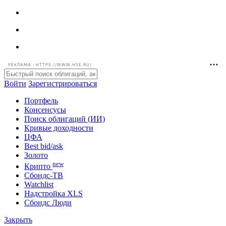
РЕКЛАМА • HTTPS://WWW.HSE.RU/
Войти
Зарегистрироваться
Портфель
Консенсусы
Поиск облигаций (ИИ)
Кривые доходности
ЦФА
Best bid/ask
Золото
new
Крипто
Сбондс-ТВ
Watchlist