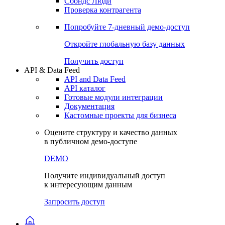
Сохраненные запросы
Виджеты акций и облигаций
Чат
Сбондс Люди
Проверка контрагента
Попробуйте
7-дневный
демо-доступ
Откройте глобальную базу данных
Получить доступ
API & Data Feed
API and Data Feed
API каталог
Готовые модули интеграции
Документация
Кастомные проекты для бизнеса
Оцените структуру и качество данных
в публичном демо-доступе
DEMO
Получите индивидуальный доступ
к интересующим данным