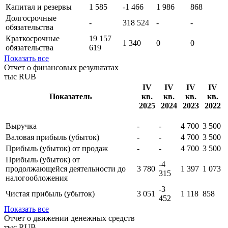
Капитал и резервы
1 585
-1 466
1 986
868
Долгосрочные
-
318 524
-
-
обязательства
Краткосрочные
19 157
1 340
0
0
обязательства
619
Показать все
Отчет о финансовых результатах
тыс RUB
IV
IV
IV
IV
Показатель
кв.
кв.
кв.
кв.
2025
2024
2023
2022
Выручка
-
-
4 700
3 500
Валовая прибыль (убыток)
-
-
4 700
3 500
Прибыль (убыток) от продаж
-
-
4 700
3 500
Прибыль (убыток) от
-4
продолжающейся деятельности до
3 780
1 397
1 073
315
налогообложения
-3
Чистая прибыль (убыток)
3 051
1 118
858
452
Показать все
Отчет о движении денежных средств
тыс RUB