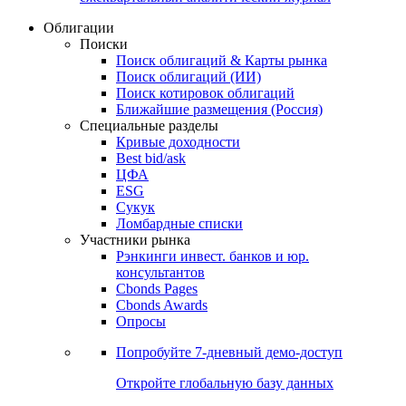
Облигации
Поиски
Поиск облигаций & Карты рынка
Поиск облигаций (ИИ)
Поиск котировок облигаций
Ближайшие размещения (Россия)
Специальные разделы
Кривые доходности
Best bid/ask
ЦФА
ESG
Сукук
Ломбардные списки
Участники рынка
Рэнкинги инвест. банков и юр.
консультантов
Cbonds Pages
Cbonds Awards
Опросы
Попробуйте
7-дневный
демо-доступ
Откройте глобальную базу данных