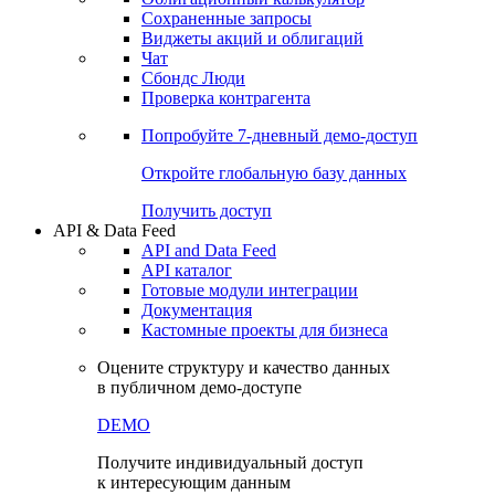
Сохраненные запросы
Виджеты акций и облигаций
Чат
Сбондс Люди
Проверка контрагента
Попробуйте
7-дневный
демо-доступ
Откройте глобальную базу данных
Получить доступ
API & Data Feed
API and Data Feed
API каталог
Готовые модули интеграции
Документация
Кастомные проекты для бизнеса
Оцените структуру и качество данных
в публичном демо-доступе
DEMO
Получите индивидуальный доступ
к интересующим данным