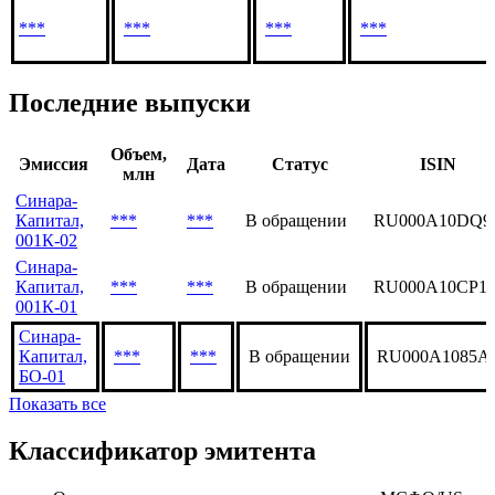
***
***
***
***
Последние выпуски
Объем,
Эмиссия
Дата
Статус
ISIN
млн
Синара-
Капитал,
***
***
В обращении
RU000A10DQ9
001К-02
Синара-
Капитал,
***
***
В обращении
RU000A10CP11
001К-01
Синара-
Капитал,
***
***
В обращении
RU000A1085A
БО-01
Показать все
Классификатор эмитента