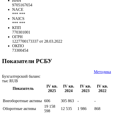
ИНН
9705167654
NACE
*** ***
NAICS
*** ***
КПП
770301001
ОГРН
1227700173337 от 28.03.2022
ОКПО
73300454
Показатели РСБУ
Методика
Бухгалтерский баланс
тыс RUB
IV кв.
IV кв.
IV кв.
IV кв.
Показатель
2025
2024
2023
2022
Внеоборотные активы
606
305 863
-
-
19 158
Оборотные активы
12 535
1 986
868
598