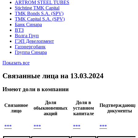
ARTROM STEEL TUBES
Stichting TMK Capital
TMK Bonds S.A. (SPV)
TMK Capital S.A. (SPV)
Банк Синара
ВТЗ
Волга Груп
ГЭП Девелопмент
Газэнергобанк
Группа Синара
Показать все
Связанные лица
на 13.03.2024
Имеют доли в компании
Доля
Доля в
Связанное
Подтверждающи
обыкновенных
уставном
лицо
документы
акций
капитале
***
***
***
***