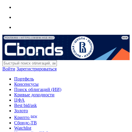
РЕКЛАМА • HTTPS://WWW.HSE.RU/
Войти
Зарегистрироваться
Портфель
Консенсусы
Поиск облигаций (ИИ)
Кривые доходности
ЦФА
Best bid/ask
Золото
new
Крипто
Сбондс-ТВ
Watchlist