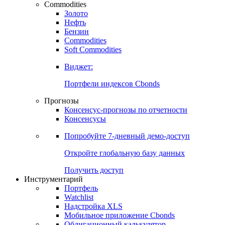
Commodities
Золото
Нефть
Бензин
Commodities
Soft Commodities
Виджет:
Портфели индексов Cbonds
Прогнозы
Консенсус-прогнозы по отчетности
Консенсусы
Попробуйте
7-дневный
демо-доступ
Откройте глобальную базу данных
Получить доступ
Инструментарий
Портфель
Watchlist
Надстройка XLS
Мобильное приложение Cbonds
Облигационный калькулятор