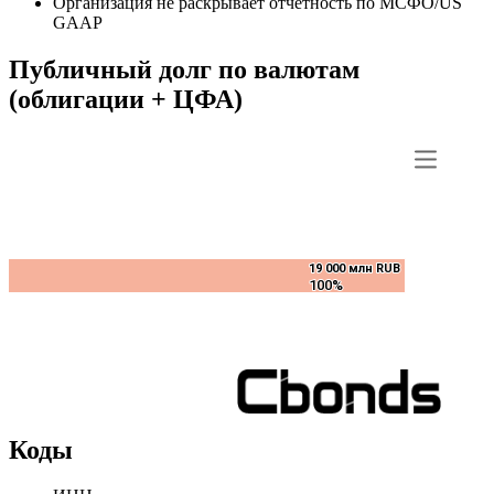
Организация не раскрывает отчетность по МСФО/US
GAAP
Публичный долг по валютам
(облигации + ЦФА)
19 000 млн RUB
19 000 млн RUB
100%
100%
Коды