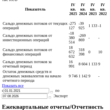
IV
IV
IV
IV
Показатель
кв.
кв.
кв.
кв.
2025
2024
2023
2022
Сальдо денежных потоков от текущих
-275
-39
1 133
-1
операций
127
925
-18
Сальдо денежных потоков от
-269
380
-
-
инвестиционных операций
869
514
18
Сальдо денежных потоков от
318
672
0
10
финансовых операций
398
632
Сальдо денежных потоков за
16
8 604
1 133
9
отчетный период
991
Остаток денежных средств и
денежных эквивалентов на начало
9 746
1 142
9
-
отчетного периода
Показать все
с
по
Экспорт
Ежеквартальные отчеты/Отчетность