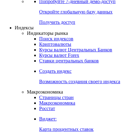
Попробуйте
7-дневный
демо-доступ
Откройте глобальную базу данных
Получить доступ
Индексы
Индикаторы рынка
Поиск индексов
Криптовалюты
Курсы валют Центральных Банков
Курсы валют Forex
Ставки центральных банков
Создать индекс
Возможность создания своего индекса
Макроэкономика
Страницы стран
Макроэкономика
Росстат
Виджет:
Карта процентных ставок