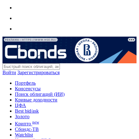
РЕКЛАМА • HTTPS://WWW.HSE.RU/
Войти
Зарегистрироваться
Портфель
Консенсусы
Поиск облигаций (ИИ)
Кривые доходности
ЦФА
Best bid/ask
Золото
new
Крипто
Сбондс-ТВ
Watchlist