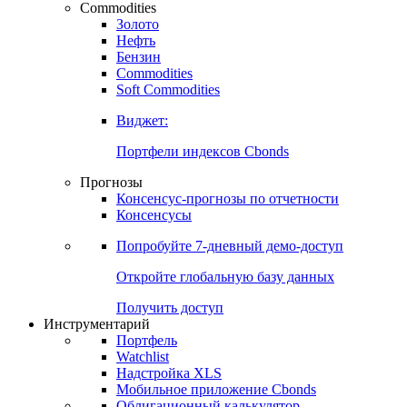
Commodities
Золото
Нефть
Бензин
Commodities
Soft Commodities
Виджет:
Портфели индексов Cbonds
Прогнозы
Консенсус-прогнозы по отчетности
Консенсусы
Попробуйте
7-дневный
демо-доступ
Откройте глобальную базу данных
Получить доступ
Инструментарий
Портфель
Watchlist
Надстройка XLS
Мобильное приложение Cbonds
Облигационный калькулятор