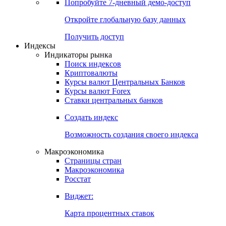
Попробуйте
7-дневный
демо-доступ
Откройте глобальную базу данных
Получить доступ
Индексы
Индикаторы рынка
Поиск индексов
Криптовалюты
Курсы валют Центральных Банков
Курсы валют Forex
Ставки центральных банков
Создать индекс
Возможность создания своего индекса
Макроэкономика
Страницы стран
Макроэкономика
Росстат
Виджет:
Карта процентных ставок