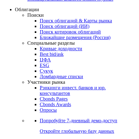
Облигации
Поиски
Поиск облигаций & Карты рынка
Поиск облигаций (ИИ)
Поиск котировок облигаций
Ближайшие размещения (Россия)
Специальные разделы
Кривые доходности
Best bid/ask
ЦФА
ESG
Сукук
Ломбардные списки
Участники рынка
Рэнкинги инвест. банков и юр.
консультантов
Cbonds Pages
Cbonds Awards
Опросы
Попробуйте
7-дневный
демо-доступ
Откройте глобальную базу данных