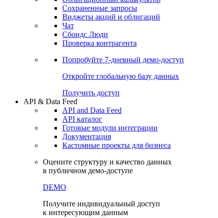
Сохраненные запросы
Виджеты акций и облигаций
Чат
Сбондс Люди
Проверка контрагента
Попробуйте
7-дневный
демо-доступ
Откройте глобальную базу данных
Получить доступ
API & Data Feed
API and Data Feed
API каталог
Готовые модули интеграции
Документация
Кастомные проекты для бизнеса
Оцените структуру и качество данных
в публичном демо-доступе
DEMO
Получите индивидуальный доступ
к интересующим данным