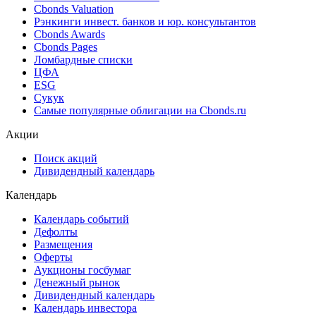
Cbonds Valuation
Рэнкинги инвест. банков и юр. консультантов
Cbonds Awards
Cbonds Pages
Ломбардные списки
ЦФА
ESG
Сукук
Самые популярные облигации на Cbonds.ru
Акции
Поиск акций
Дивидендный календарь
Календарь
Календарь событий
Дефолты
Размещения
Оферты
Аукционы госбумаг
Денежный рынок
Дивидендный календарь
Календарь инвестора