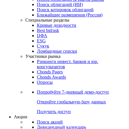
Облигации
Поиски
Поиск облигаций & Карты рынка
Поиск облигаций (ИИ)
Поиск котировок облигаций
Ближайшие размещения (Россия)
Специальные разделы
Кривые доходности
Best bid/ask
ЦФА
ESG
Сукук
Ломбардные списки
Участники рынка
Рэнкинги инвест. банков и юр.
консультантов
Cbonds Pages
Cbonds Awards
Опросы
Попробуйте
7-дневный
демо-доступ
Откройте глобальную базу данных