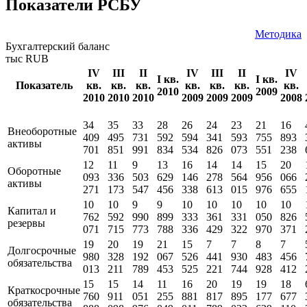
ОКПО
186619
Показатели РСБУ
Методика
Бухгалтерский баланс
тыс RUB
IV
III
II
IV
III
II
IV
I кв.
I кв.
Показатель
кв.
кв.
кв.
кв.
кв.
кв.
кв.
2010
2009
2010
2010
2010
2009
2009
2009
2008
34
35
33
28
26
24
23
21
16
Внеоборотные
409
495
731
592
594
341
593
755
893
активы
701
851
991
834
534
826
073
551
238
12
11
9
13
16
14
14
15
20
Оборотные
093
336
503
629
146
278
564
956
066
активы
271
173
547
456
338
613
015
976
655
10
10
9
9
10
10
10
10
10
Капитал и
762
592
990
899
333
361
331
050
826
резервы
071
715
773
788
336
429
322
970
371
19
20
19
21
15
7
7
8
7
Долгосрочные
980
328
192
067
526
441
930
483
456