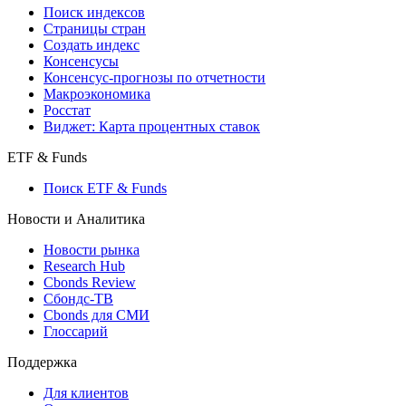
Поиск кредитов
Индексы
Поиск индексов
Страницы стран
Создать индекс
Консенсусы
Консенсус-прогнозы по отчетности
Макроэкономика
Росстат
Виджет: Карта процентных ставок
ETF & Funds
Поиск ETF & Funds
Новости и Аналитика
Новости рынка
Research Hub
Cbonds Review
Сбондс-ТВ
Cbonds для СМИ
Глоссарий