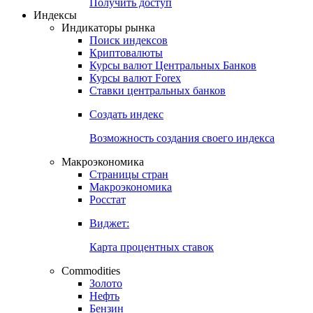
Попробуйте
7-дневный
демо-доступ
Откройте глобальную базу данных
Получить доступ
Индексы
Индикаторы рынка
Поиск индексов
Криптовалюты
Курсы валют Центральных Банков
Курсы валют Forex
Ставки центральных банков
Создать индекс
Возможность создания своего индекса
Макроэкономика
Страницы стран
Макроэкономика
Росстат
Виджет:
Карта процентных ставок