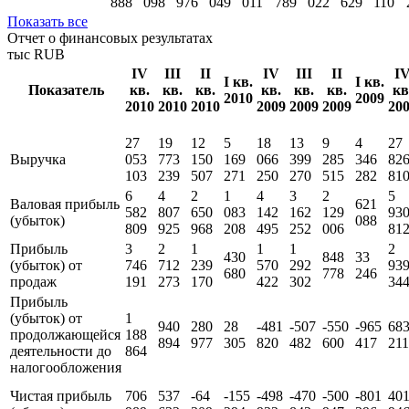
обязательства
013
211
789
453
525
221
744
928
412
15
15
14
11
16
20
19
19
18
Краткосрочные
760
911
051
255
881
817
895
177
677
обязательства
888
098
976
049
011
789
022
629
110
Показать все
Отчет о финансовых результатах
тыс RUB
IV
III
II
IV
III
II
I
I кв.
I кв.
Показатель
кв.
кв.
кв.
кв.
кв.
кв.
кв
2010
2009
2010
2010
2010
2009
2009
2009
20
27
19
12
5
18
13
9
4
27
Выручка
053
773
150
169
066
399
285
346
82
103
239
507
271
250
270
515
282
81
6
4
2
1
4
3
2
5
Валовая прибыль
621
582
807
650
083
142
162
129
93
(убыток)
088
809
925
968
208
495
252
006
81
Прибыль
3
2
1
1
1
2
430
848
33
(убыток) от
746
712
239
570
292
93
680
778
246
продаж
191
273
170
422
302
34
Прибыль
(убыток) от
1
940
280
28
-481
-507
-550
-965
68
продолжающейся
188
894
977
305
820
482
600
417
211