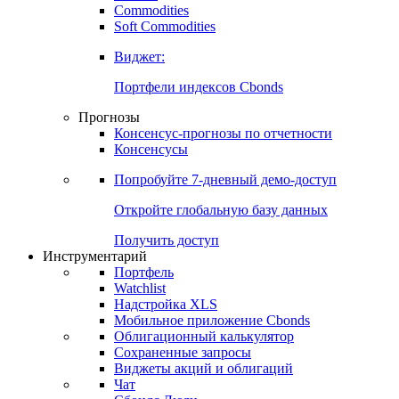
Commodities
Золото
Нефть
Бензин
Commodities
Soft Commodities
Виджет:
Портфели индексов Cbonds
Прогнозы
Консенсус-прогнозы по отчетности
Консенсусы
Попробуйте
7-дневный
демо-доступ
Откройте глобальную базу данных
Получить доступ
Инструментарий
Портфель
Watchlist
Надстройка XLS
Мобильное приложение Cbonds
Облигационный калькулятор