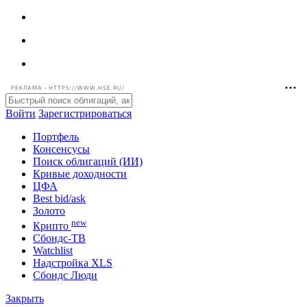
РЕКЛАМА • HTTPS://WWW.HSE.RU/
Войти
Зарегистрироваться
Портфель
Консенсусы
Поиск облигаций (ИИ)
Кривые доходности
ЦФА
Best bid/ask
Золото
new
Крипто
Сбондс-ТВ
Watchlist