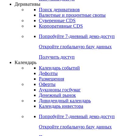
Откройте глобальную базу данных
Получить доступ
Деривативы
Поиск деривативов
Валютные и процентные свопы
Суверенные CDS
Корпоративные CDS
Попробуйте
7-дневный
демо-доступ
Откройте глобальную базу данных
Получить доступ
Календарь
Календарь событий
Дефолты
Размещения
Оферты
Аукционы госбумаг
Денежный рынок
Дивидендный календарь
Календарь инвестора