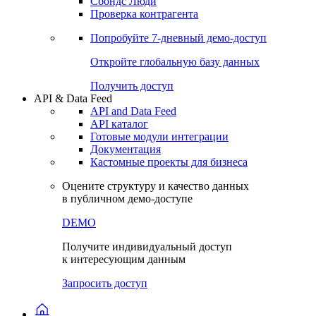
Сохраненные запросы
Виджеты акций и облигаций
Чат
Сбондс Люди
Проверка контрагента
Попробуйте
7-дневный
демо-доступ
Откройте глобальную базу данных
Получить доступ
API & Data Feed
API and Data Feed
API каталог
Готовые модули интеграции
Документация
Кастомные проекты для бизнеса
Оцените структуру и качество данных
в публичном демо-доступе
DEMO
Получите индивидуальный доступ
к интересующим данным