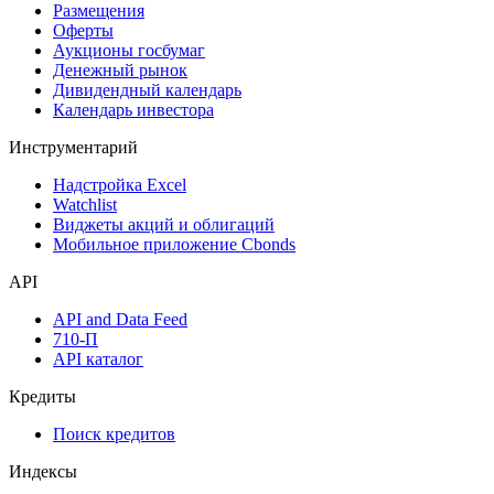
Календарь
Календарь событий
Дефолты
Размещения
Оферты
Аукционы госбумаг
Денежный рынок
Дивидендный календарь
Календарь инвестора
Инструментарий
Надстройка Excel
Watchlist
Виджеты акций и облигаций
Мобильное приложение Cbonds
API
API and Data Feed
710-П
API каталог
Кредиты