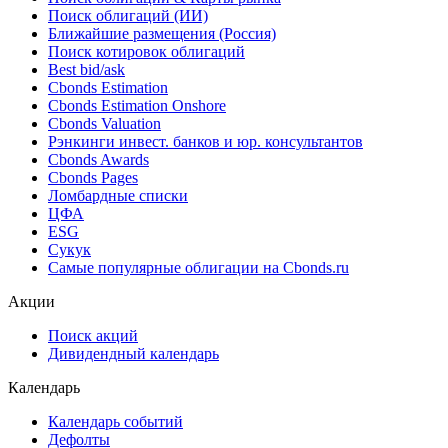
Показать все
Облигации
Поиск облигаций & Карты рынка
Поиск облигаций (ИИ)
Ближайшие размещения (Россия)
Поиск котировок облигаций
Best bid/ask
Cbonds Estimation
Cbonds Estimation Onshore
Cbonds Valuation
Рэнкинги инвест. банков и юр. консультантов
Cbonds Awards
Cbonds Pages
Ломбардные списки
ЦФА
ESG
Сукук
Самые популярные облигации на Cbonds.ru
Акции
Поиск акций
Дивидендный календарь