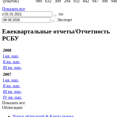
деятельности до
864
налогообложения
Чистая прибыль
706
537
-64
-155
-498
-470
-500
-801
40
(убыток)
989
632
309
294
932
842
947
396
94
Показать все
с
по
Экспорт
Ежеквартальные отчеты/Отчетность
РСБУ
2008
I кв. нац.
II кв. нац.
III кв. нац.
2007
I кв. нац.
II кв. нац.
III кв. нац.
IV кв. нац.