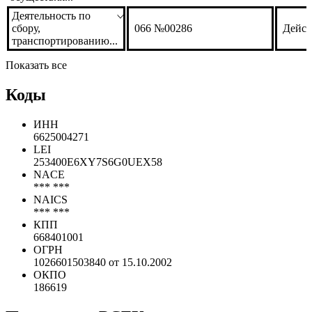
лишению жизнес...
Образовательная
деятельность,
19431
Дейст
осуществля...
Деятельность по
сбору,
066 №00286
Дейст
транспортированию...
Показать все
Коды
ИНН
6625004271
LEI
253400E6XY7S6G0UEX58
NACE
*** ***
NAICS
*** ***
КПП
668401001
ОГРН
1026601503840 от 15.10.2002