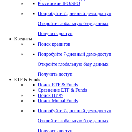
Получить доступ
Акции
Поиск акций
Дивидендный календарь
Российские IPO/SPO
Попробуйте
7-дневный
демо-доступ
Откройте глобальную базу данных
Получить доступ
Кредиты
Поиск кредитов
Попробуйте
7-дневный
демо-доступ
Откройте глобальную базу данных
Получить доступ
ETF & Funds
Поиск ETF & Funds
Сравнение ETF & Funds
Поиск ПИФ
Поиск Mutual Funds
Попробуйте
7-дневный
демо-доступ