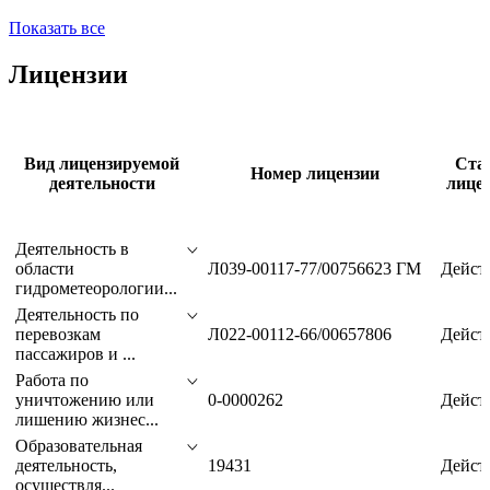
Волга Груп
ГЭП Девелопмент
Газэнергобанк
Группа Синара
Показать все
Лицензии
Вид лицензируемой
Ста
Номер лицензии
деятельности
лице
Деятельность в
области
Л039-00117-77/00756623 ГМ
Дейст
гидрометеорологии...
Деятельность по
перевозкам
Л022-00112-66/00657806
Дейст
пассажиров и ...
Работа по
уничтожению или
0-0000262
Дейст