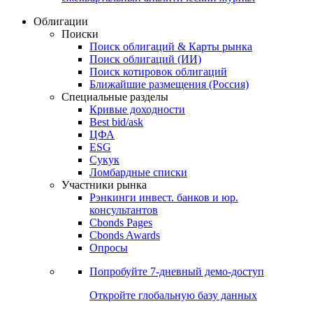
Облигации
Поиски
Поиск облигаций & Карты рынка
Поиск облигаций (ИИ)
Поиск котировок облигаций
Ближайшие размещения (Россия)
Специальные разделы
Кривые доходности
Best bid/ask
ЦФА
ESG
Сукук
Ломбардные списки
Участники рынка
Рэнкинги инвест. банков и юр.
консультантов
Cbonds Pages
Cbonds Awards
Опросы
Попробуйте
7-дневный
демо-доступ
Откройте глобальную базу данных