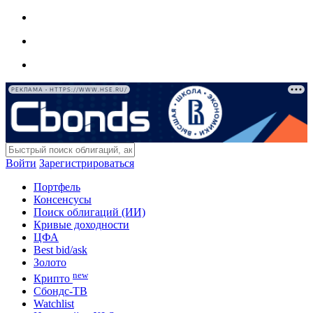
РЕКЛАМА • HTTPS://WWW.HSE.RU/
Войти
Зарегистрироваться
Портфель
Консенсусы
Поиск облигаций (ИИ)
Кривые доходности
ЦФА
Best bid/ask
Золото
new
Крипто
Сбондс-ТВ
Watchlist