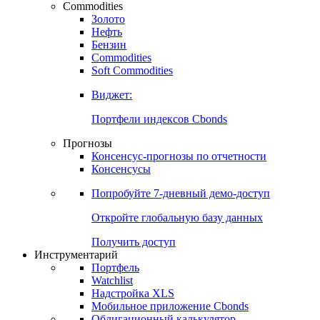
Commodities
Золото
Нефть
Бензин
Commodities
Soft Commodities
Виджет:
Портфели индексов Cbonds
Прогнозы
Консенсус-прогнозы по отчетности
Консенсусы
Попробуйте
7-дневный
демо-доступ
Откройте глобальную базу данных
Получить доступ
Инструментарий
Портфель
Watchlist
Надстройка XLS
Мобильное приложение Cbonds
Облигационный калькулятор