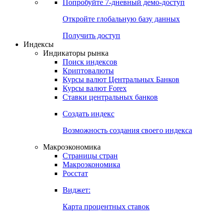
Попробуйте
7-дневный
демо-доступ
Откройте глобальную базу данных
Получить доступ
Индексы
Индикаторы рынка
Поиск индексов
Криптовалюты
Курсы валют Центральных Банков
Курсы валют Forex
Ставки центральных банков
Создать индекс
Возможность создания своего индекса
Макроэкономика
Страницы стран
Макроэкономика
Росстат
Виджет:
Карта процентных ставок