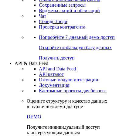
Сохраненные запросы
Виджеты акций и облигаций
Чат
Сбондс Люди
Проверка контрагента
Попробуйте
7-дневный
демо-доступ
Откройте глобальную базу данных
Получить доступ
API & Data Feed
API and Data Feed
API каталог
Готовые модули интеграции
Документация
Кастомные проекты для бизнеса
Оцените структуру и качество данных
в публичном демо-доступе
DEMO
Получите индивидуальный доступ
к интересующим данным