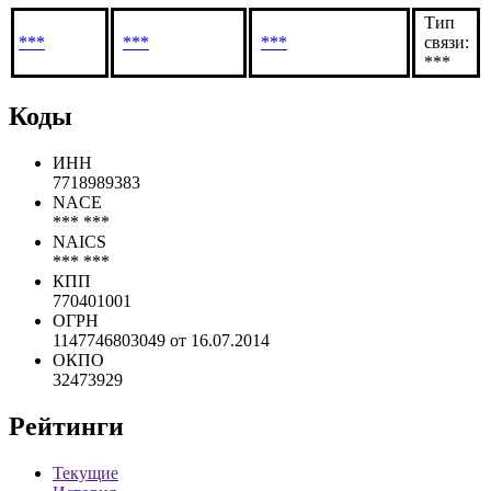
Тип
***
***
***
связи:
***
Коды
ИНН
7718989383
NACE
*** ***
NAICS
*** ***
КПП
770401001
ОГРН
1147746803049 от 16.07.2014
ОКПО
32473929
Рейтинги
Текущие