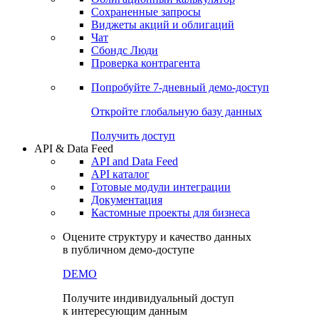
Сохраненные запросы
Виджеты акций и облигаций
Чат
Сбондс Люди
Проверка контрагента
Попробуйте
7-дневный
демо-доступ
Откройте глобальную базу данных
Получить доступ
API & Data Feed
API and Data Feed
API каталог
Готовые модули интеграции
Документация
Кастомные проекты для бизнеса
Оцените структуру и качество данных
в публичном демо-доступе
DEMO
Получите индивидуальный доступ
к интересующим данным