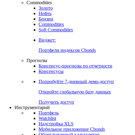
Commodities
Золото
Нефть
Бензин
Commodities
Soft Commodities
Виджет:
Портфели индексов Cbonds
Прогнозы
Консенсус-прогнозы по отчетности
Консенсусы
Попробуйте
7-дневный
демо-доступ
Откройте глобальную базу данных
Получить доступ
Инструментарий
Портфель
Watchlist
Надстройка XLS
Мобильное приложение Cbonds
Облигационный калькулятор