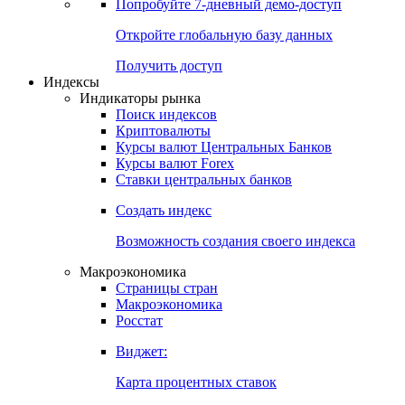
Попробуйте
7-дневный
демо-доступ
Откройте глобальную базу данных
Получить доступ
Индексы
Индикаторы рынка
Поиск индексов
Криптовалюты
Курсы валют Центральных Банков
Курсы валют Forex
Ставки центральных банков
Создать индекс
Возможность создания своего индекса
Макроэкономика
Страницы стран
Макроэкономика
Росстат
Виджет:
Карта процентных ставок