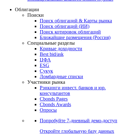
Облигации
Поиски
Поиск облигаций & Карты рынка
Поиск облигаций (ИИ)
Поиск котировок облигаций
Ближайшие размещения (Россия)
Специальные разделы
Кривые доходности
Best bid/ask
ЦФА
ESG
Сукук
Ломбардные списки
Участники рынка
Рэнкинги инвест. банков и юр.
консультантов
Cbonds Pages
Cbonds Awards
Опросы
Попробуйте
7-дневный
демо-доступ
Откройте глобальную базу данных