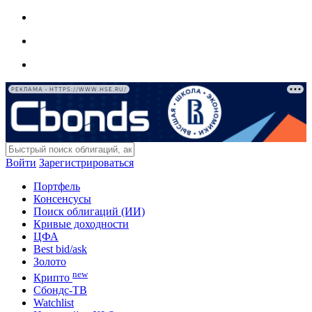
РЕКЛАМА • HTTPS://WWW.HSE.RU/
Войти
Зарегистрироваться
Портфель
Консенсусы
Поиск облигаций (ИИ)
Кривые доходности
ЦФА
Best bid/ask
Золото
new
Крипто
Сбондс-ТВ
Watchlist