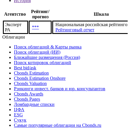
История
Рейтинг/
Агентство
Шкала
прогноз
Эксперт
Национальная российская рейтингов
***
РА
Рейтинговый отчет
Облигации
Поиск облигаций & Карты рынка
Поиск облигаций (ИИ)
Ближайшие размещения (Россия)
Поиск котировок облигаций
Best bid/ask
Cbonds Estimation
Cbonds Estimation Onshore
Cbonds Valuation
Рэнкинги инвест. банков и юр. консультантов
Cbonds Awards
Cbonds Pages
Ломбардные списки
ЦФА
ESG
Сукук
Самые популярные облигации на Cbonds.ru