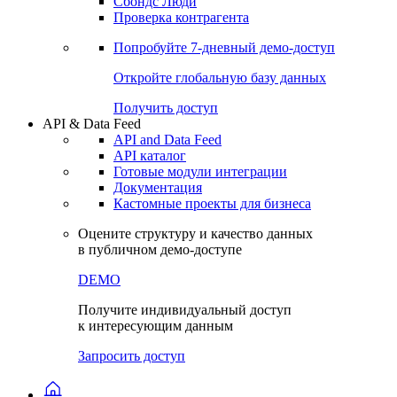
Сохраненные запросы
Виджеты акций и облигаций
Чат
Сбондс Люди
Проверка контрагента
Попробуйте
7-дневный
демо-доступ
Откройте глобальную базу данных
Получить доступ
API & Data Feed
API and Data Feed
API каталог
Готовые модули интеграции
Документация
Кастомные проекты для бизнеса
Оцените структуру и качество данных
в публичном демо-доступе
DEMO
Получите индивидуальный доступ
к интересующим данным