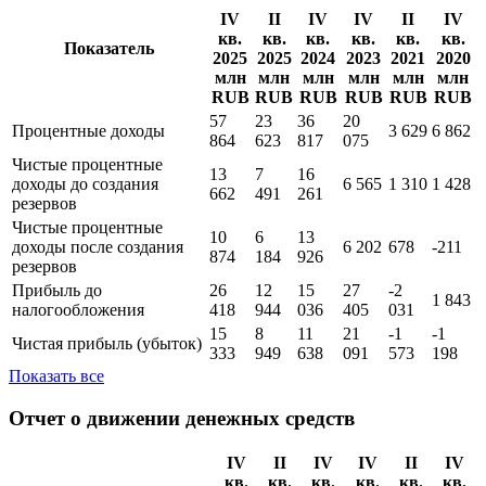
Показать все
Отчет о прибылях и убытках
IV
II
IV
IV
II
IV
кв.
кв.
кв.
кв.
кв.
кв.
Показатель
2025
2025
2024
2023
2021
2020
млн
млн
млн
млн
млн
млн
RUB
RUB
RUB
RUB
RUB
RUB
57
23
36
20
Процентные доходы
3 629
6 862
864
623
817
075
Чистые процентные
13
7
16
доходы до создания
6 565
1 310
1 428
662
491
261
резервов
Чистые процентные
10
6
13
доходы поcле создания
6 202
678
-211
874
184
926
резервов
Прибыль до
26
12
15
27
-2
1 843
налогообложения
418
944
036
405
031
15
8
11
21
-1
-1
Чистая прибыль (убыток)
333
949
638
091
573
198
Показать все