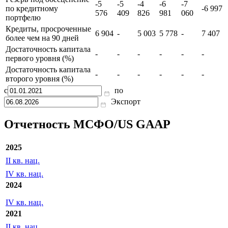
RUB
RUB
RUB
RUB
RUB
RUB
86
78
70
55
38
33
Кредитный портфель
847
118
256
610
335
001
Резерв под обесценение
-5
-5
-4
-6
-7
по кредитному
-6 997
576
409
826
981
060
портфелю
Кредиты, просроченные
6 904
-
5 003
5 778
-
7 407
более чем на 90 дней
Достаточность капитала
-
-
-
-
-
-
первого уровня (%)
Достаточность капитала
-
-
-
-
-
-
второго уровня (%)
с
по
Экспорт
Отчетность МСФО/US GAAP
2025
II кв. нац.
IV кв. нац.
2024