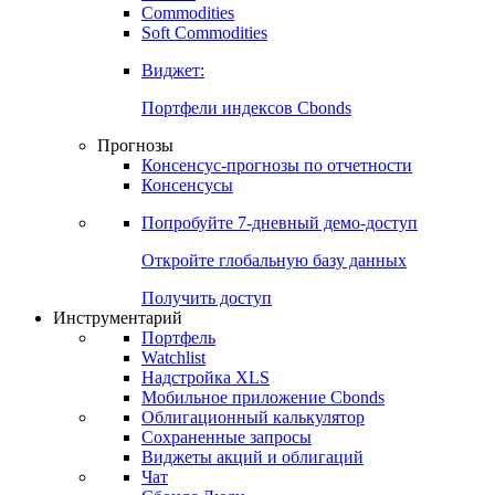
Commodities
Золото
Нефть
Бензин
Commodities
Soft Commodities
Виджет:
Портфели индексов Cbonds
Прогнозы
Консенсус-прогнозы по отчетности
Консенсусы
Попробуйте
7-дневный
демо-доступ
Откройте глобальную базу данных
Получить доступ
Инструментарий
Портфель
Watchlist
Надстройка XLS
Мобильное приложение Cbonds
Облигационный калькулятор