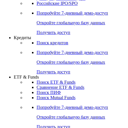
Получить доступ
Акции
Поиск акций
Дивидендный календарь
Российские IPO/SPO
Попробуйте
7-дневный
демо-доступ
Откройте глобальную базу данных
Получить доступ
Кредиты
Поиск кредитов
Попробуйте
7-дневный
демо-доступ
Откройте глобальную базу данных
Получить доступ
ETF & Funds
Поиск ETF & Funds
Сравнение ETF & Funds
Поиск ПИФ
Поиск Mutual Funds
Попробуйте
7-дневный
демо-доступ