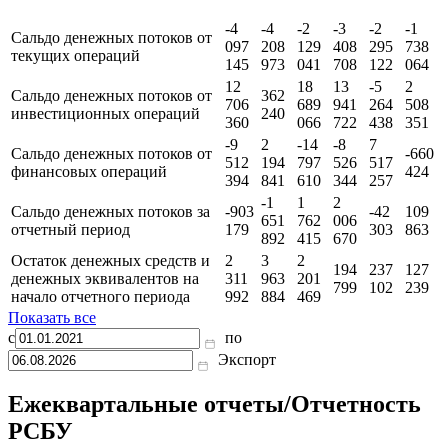
IV
IV
IV
IV
IV
IV
Показатель
кв.
кв.
кв.
кв.
кв.
кв.
2025
2024
2023
2022
2021
2020
-4
-4
-2
-3
-2
-1
Сальдо денежных потоков от
097
208
129
408
295
738
текущих операций
145
973
041
708
122
064
12
18
13
-5
2
Сальдо денежных потоков от
362
706
689
941
264
508
инвестиционных операций
240
360
066
722
438
351
-9
2
-14
-8
7
Сальдо денежных потоков от
-660
512
194
797
526
517
финансовых операций
424
394
841
610
344
257
-1
1
2
Сальдо денежных потоков за
-903
-42
109
651
762
006
отчетный период
179
303
863
892
415
670
Остаток денежных средств и
2
3
2
194
237
127
денежных эквивалентов на
311
963
201
799
102
239
начало отчетного периода
992
884
469
Показать все
с
по
Экспорт