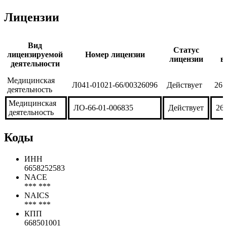
***
***
***
***
Лицензии
Вид
Статус
лицензируемой
Номер лицензии
лицензии
в
деятельности
Медицинская
Л041-01021-66/00326096
Действует
26.
деятельность
Медицинская
ЛО-66-01-006835
Действует
26.
деятельность
Коды
ИНН
6658252583
NACE
*** ***