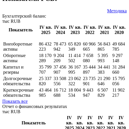
НКР
***
Рейтинговый отчет
Показатели РСБУ
Методика
Бухгалтерский баланс
тыс RUB
IV кв.
IV кв.
IV кв.
IV кв.
IV кв.
IV кв.
Показатель
2025
2024
2023
2022
2021
2020
Внеоборотные
86 432
78 473
65 820
60 966
56 843
49 684
активы
223
942
349
665
865
785
Оборотные
18 170
9 204
11 414
7 658
5 395
9 297
активы
289
209
502
080
993
148
Капитал и
35 799
37 456
36 167
35 444
34 441
31 284
резервы
707
907
995
897
383
660
Долгосрочные
25 337
33 508
23 062
23 735
21 290
15 795
обязательства
820
556
322
901
646
056
Краткосрочные
43 464
16 712
18 004
9 443
6 507
11 902
обязательства
985
688
534
947
829
217
Показать все
Отчет о финансовых результатах