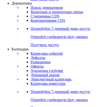
Откройте глобальную базу данных
Получить доступ
Деривативы
Поиск деривативов
Валютные и процентные свопы
Суверенные CDS
Корпоративные CDS
Попробуйте
7-дневный
демо-доступ
Откройте глобальную базу данных
Получить доступ
Календарь
Календарь событий
Дефолты
Размещения
Оферты
Аукционы госбумаг
Денежный рынок
Дивидендный календарь
Календарь инвестора