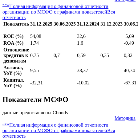
Мультипликаторы
Методика
new
Полная информация о финансовой отчетности
организации по МСФО с графиками показателей
Вся
отчетность
Показатель
31.12.2025
30.06.2025
31.12.2024
31.12.2023
30.06.
ROE (%)
54,08
32,6
-5,69
ROA (%)
1,74
1,6
-0,49
Отношение
кредитов к
0,75
0,71
0,59
0,35
0,32
депозитам
Активы,
9,55
38,37
40,74
YoY (%)
Капитал,
-32,31
-10,02
-67,31
YoY (%)
Показатели МСФО
данные предоставлены Cbonds