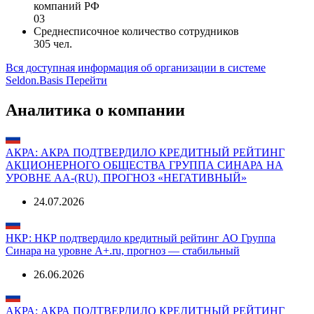
http://www.sinara-group.com/
Категория МСП
Не является субъектом МСП
Код вида деятельности для отчетности страховых
компаний РФ
03
Среднесписочное количество сотрудников
305 чел.
Вся доступная информация об организации в системе
Seldon.Basis
Перейти
Аналитика о компании
АКРА: АКРА ПОДТВЕРДИЛО КРЕДИТНЫЙ РЕЙТИНГ
АКЦИОНЕРНОГО ОБЩЕСТВА ГРУППА СИНАРА НА
УРОВНЕ АA-(RU), ПРОГНОЗ «НЕГАТИВНЫЙ»
24.07.2026
НКР: НКР подтвердило кредитный рейтинг АО Группа
Синара на уровне A+.ru, прогноз — стабильный