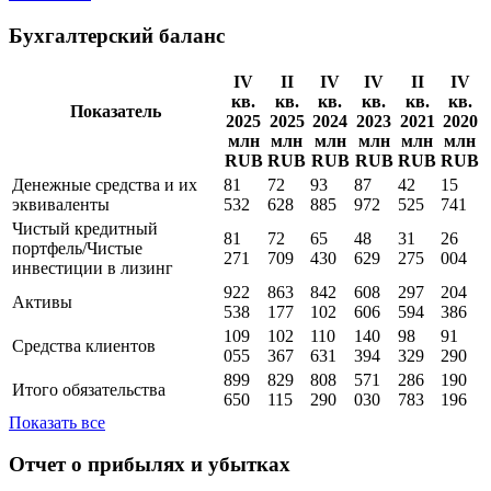
Методика
new
Полная информация о финансовой отчетности
организации по МСФО с графиками показателей
Вся
отчетность
Бухгалтерский баланс
IV
II
IV
IV
II
IV
кв.
кв.
кв.
кв.
кв.
кв.
Показатель
2025
2025
2024
2023
2021
2020
млн
млн
млн
млн
млн
млн
RUB
RUB
RUB
RUB
RUB
RUB
Денежные средства и их
81
72
93
87
42
15
эквиваленты
532
628
885
972
525
741
Чистый кредитный
81
72
65
48
31
26
портфель/Чистые
271
709
430
629
275
004
инвестиции в лизинг
922
863
842
608
297
204
Активы
538
177
102
606
594
386
109
102
110
140
98
91
Средства клиентов
055
367
631
394
329
290
899
829
808
571
286
190
Итого обязательства
650
115
290
030
783
196