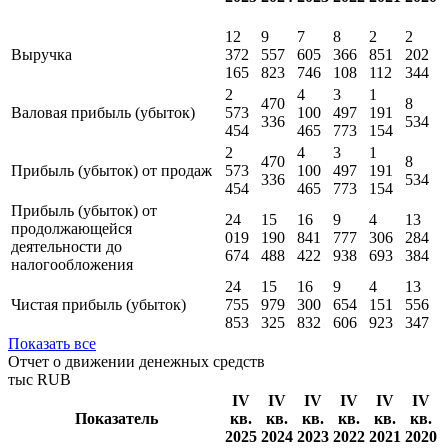
тыс RUB
IV
IV
IV
IV
IV
IV
Показатель
кв.
кв.
кв.
кв.
кв.
кв.
2025
2024
2023
2022
2021
2020
12
9
7
8
2
2
Выручка
372
557
605
366
851
202
165
823
746
108
112
344
2
4
3
1
470
8
Валовая прибыль (убыток)
573
100
497
191
336
534
454
465
773
154
2
4
3
1
470
8
Прибыль (убыток) от продаж
573
100
497
191
336
534
454
465
773
154
Прибыль (убыток) от
24
15
16
9
4
13
продолжающейся
019
190
841
777
306
284
деятельности до
674
488
422
938
693
384
налогообложения
24
15
16
9
4
13
Чистая прибыль (убыток)
755
979
300
654
151
556
853
325
832
606
923
347
Показать все
Отчет о движении денежных средств
тыс RUB