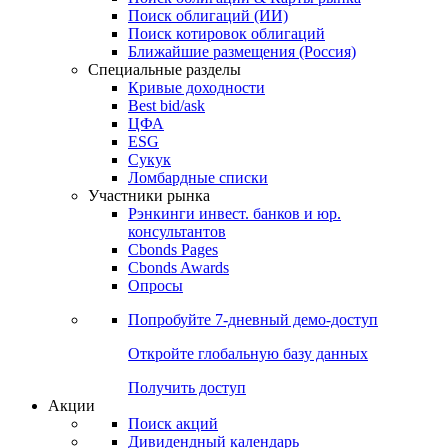
Облигации
Поиски
Поиск облигаций & Карты рынка
Поиск облигаций (ИИ)
Поиск котировок облигаций
Ближайшие размещения (Россия)
Специальные разделы
Кривые доходности
Best bid/ask
ЦФА
ESG
Сукук
Ломбардные списки
Участники рынка
Рэнкинги инвест. банков и юр.
консультантов
Cbonds Pages
Cbonds Awards
Опросы
Попробуйте
7-дневный
демо-доступ
Откройте глобальную базу данных