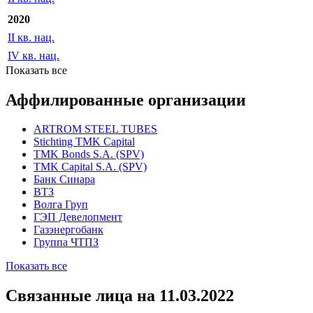
IV кв. нац.
2021
II кв. нац.
2020
II кв. нац.
IV кв. нац.
Показать все
Аффилированные организации
ARTROM STEEL TUBES
Stichting TMK Capital
TMK Bonds S.A. (SPV)
TMK Capital S.A. (SPV)
Банк Синара
ВТЗ
Волга Груп
ГЭП Девелопмент
Газэнергобанк
Группа ЧТПЗ