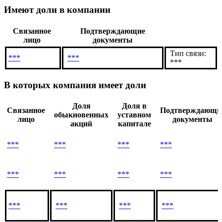
Показать все
Связанные лица
на 11.03.2022
Имеют доли в компании
Связанное
Подтверждающие
лицо
документы
Тип связи:
***
***
***
В которых компания имеет доли
Доля
Доля в
Связанное
Подтверждающи
обыкновенных
уставном
лицо
документы
акций
капитале
***
***
***
***
***
***
***
***