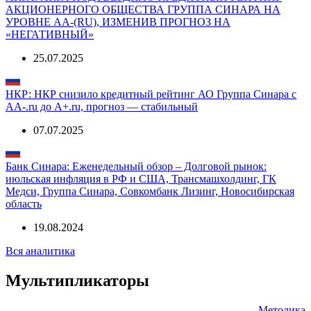
26.06.2026
АКРА: АКРА ПОДТВЕРДИЛО КРЕДИТНЫЙ РЕЙТИНГ
АКЦИОНЕРНОГО ОБЩЕСТВА ГРУППА СИНАРА НА
УРОВНЕ АA-(RU), ИЗМЕНИВ ПРОГНОЗ НА
«НЕГАТИВНЫЙ»
25.07.2025
НКР: НКР снизило кредитный рейтинг АО Группа Синара с
AA-.ru до A+.ru, прогноз — стабильный
07.07.2025
Банк Синара: Еженедельный обзор – Долговой рынок:
июльская инфляция в РФ и США, Трансмашхолдинг, ГК
Медси, Группа Синара, Совкомбанк Лизинг, Новосибирская
область
19.08.2024
Вся аналитика