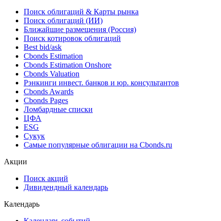
IV кв. нац.
Показать все
Облигации
Поиск облигаций & Карты рынка
Поиск облигаций (ИИ)
Ближайшие размещения (Россия)
Поиск котировок облигаций
Best bid/ask
Cbonds Estimation
Cbonds Estimation Onshore
Cbonds Valuation
Рэнкинги инвест. банков и юр. консультантов
Cbonds Awards
Cbonds Pages
Ломбардные списки
ЦФА
ESG
Сукук
Самые популярные облигации на Cbonds.ru
Акции
Поиск акций
Дивидендный календарь