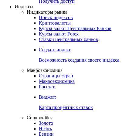
Попробуйте
7-дневный
демо-доступ
Откройте глобальную базу данных
Получить доступ
Индексы
Индикаторы рынка
Поиск индексов
Криптовалюты
Курсы валют Центральных Банков
Курсы валют Forex
Ставки центральных банков
Создать индекс
Возможность создания своего индекса
Макроэкономика
Страницы стран
Макроэкономика
Росстат
Виджет:
Карта процентных ставок