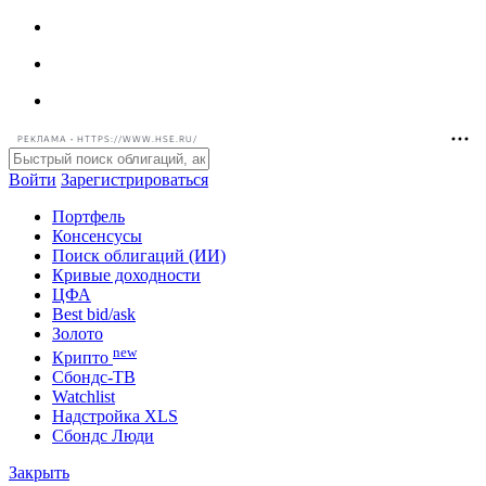
РЕКЛАМА • HTTPS://WWW.HSE.RU/
Войти
Зарегистрироваться
Портфель
Консенсусы
Поиск облигаций (ИИ)
Кривые доходности
ЦФА
Best bid/ask
Золото
new
Крипто
Сбондс-ТВ
Watchlist