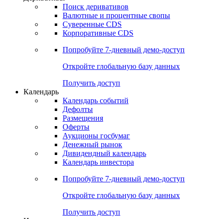
Откройте глобальную базу данных
Получить доступ
Деривативы
Поиск деривативов
Валютные и процентные свопы
Суверенные CDS
Корпоративные CDS
Попробуйте
7-дневный
демо-доступ
Откройте глобальную базу данных
Получить доступ
Календарь
Календарь событий
Дефолты
Размещения
Оферты
Аукционы госбумаг
Денежный рынок
Дивидендный календарь
Календарь инвестора
Попробуйте
7-дневный
демо-доступ