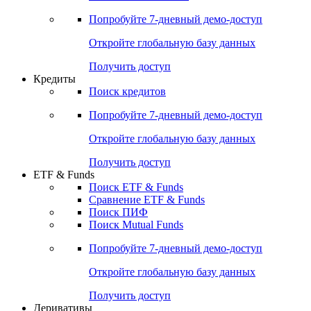
Акции
Поиск акций
Дивидендный календарь
Российские IPO/SPO
Попробуйте
7-дневный
демо-доступ
Откройте глобальную базу данных
Получить доступ
Кредиты
Поиск кредитов
Попробуйте
7-дневный
демо-доступ
Откройте глобальную базу данных
Получить доступ
ETF & Funds
Поиск ETF & Funds
Сравнение ETF & Funds
Поиск ПИФ
Поиск Mutual Funds
Попробуйте
7-дневный
демо-доступ