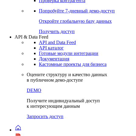
Виджеты акций и облигаций
Чат
Сбондс Люди
Проверка контрагента
Попробуйте
7-дневный
демо-доступ
Откройте глобальную базу данных
Получить доступ
API & Data Feed
API and Data Feed
API каталог
Готовые модули интеграции
Документация
Кастомные проекты для бизнеса
Оцените структуру и качество данных
в публичном демо-доступе
DEMO
Получите индивидуальный доступ
к интересующим данным
Запросить доступ