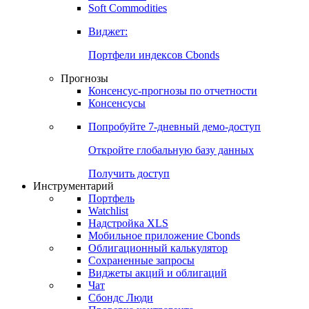
Золото
Нефть
Бензин
Commodities
Soft Commodities
Виджет:
Портфели индексов Cbonds
Прогнозы
Консенсус-прогнозы по отчетности
Консенсусы
Попробуйте
7-дневный
демо-доступ
Откройте глобальную базу данных
Получить доступ
Инструментарий
Портфель
Watchlist
Надстройка XLS
Мобильное приложение Cbonds
Облигационный калькулятор
Сохраненные запросы