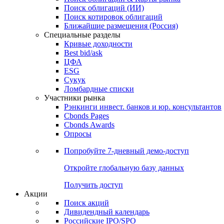
Облигации
Поиски
Поиск облигаций & Карты рынка
Поиск облигаций (ИИ)
Поиск котировок облигаций
Ближайшие размещения (Россия)
Специальные разделы
Кривые доходности
Best bid/ask
ЦФА
ESG
Сукук
Ломбардные списки
Участники рынка
Рэнкинги инвест. банков и юр. консультантов
Cbonds Pages
Cbonds Awards
Опросы
Попробуйте
7-дневный
демо-доступ
Откройте глобальную базу данных
Получить доступ