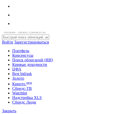
РЕКЛАМА • CBONDS-CONGRESS.RU
Войти
Зарегистрироваться
Портфель
Консенсусы
Поиск облигаций (ИИ)
Кривые доходности
ЦФА
Best bid/ask
Золото
new
Крипто
Сбондс-ТВ
Watchlist
Надстройка XLS