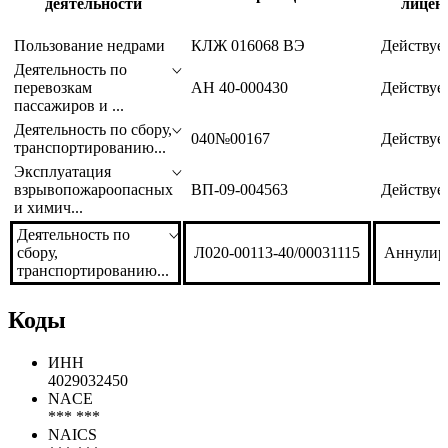
деятельности
лицен
Пользование недрами
КЛЖ 016068 ВЭ
Действуе
Деятельность по
перевозкам
АН 40-000430
Действуе
пассажиров и ...
Деятельность по сбору,
040№00167
Действуе
транспортированию...
Эксплуатация
взрывопожароопасных
ВП-09-004563
Действуе
и химич...
Деятельность по
сбору,
Л020-00113-40/00031115
Аннулир
транспортированию...
Коды
ИНН
4029032450
NACE
*** ***
NAICS