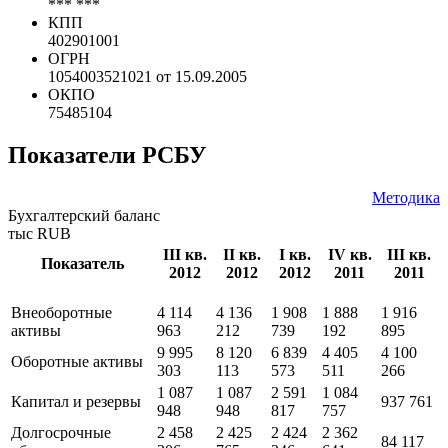
*** ***
КПП
402901001
ОГРН
1054003521021 от 15.09.2005
ОКПО
75485104
Показатели РСБУ
Методика
Бухгалтерский баланс
тыс RUB
III кв.
II кв.
I кв.
IV кв.
III кв.
Показатель
2012
2012
2012
2011
2011
Внеоборотные
4 114
4 136
1 908
1 888
1 916
активы
963
212
739
192
895
9 995
8 120
6 839
4 405
4 100
Оборотные активы
303
113
573
511
266
1 087
1 087
2 591
1 084
Капитал и резервы
937 761
948
948
817
757
Долгосрочные
2 458
2 425
2 424
2 362
84 117