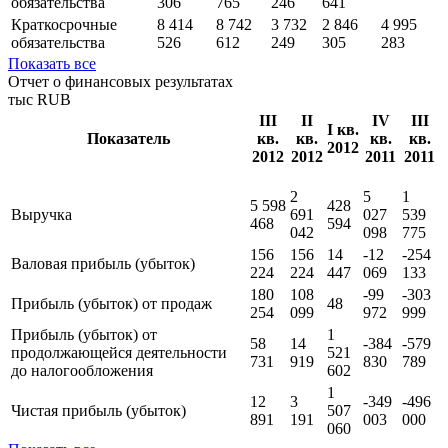
обязательства
306
765
246
641
Краткосрочные
8 414
8 742
3 732
2 846
4 995
обязательства
526
612
249
305
283
Показать все
Отчет о финансовых результатах
тыс RUB
III
II
IV
III
I кв.
Показатель
кв.
кв.
кв.
кв.
2012
2012
2012
2011
2011
2
5
1
5 598
428
Выручка
691
027
539
468
594
042
098
775
156
156
14
-12
-254
Валовая прибыль (убыток)
224
224
447
069
133
180
108
-99
-303
Прибыль (убыток) от продаж
48
254
099
972
999
Прибыль (убыток) от
1
58
14
-384
-579
продолжающейся деятельности
521
731
919
830
789
до налогообложения
602
1
12
3
-349
-496
Чистая прибыль (убыток)
507
891
191
003
000
060