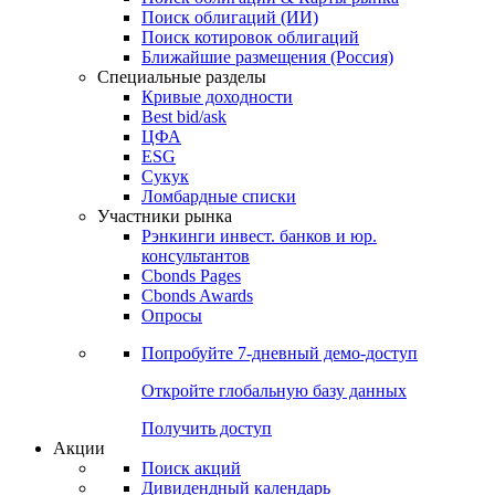
Поиск облигаций (ИИ)
Поиск котировок облигаций
Ближайшие размещения (Россия)
Специальные разделы
Кривые доходности
Best bid/ask
ЦФА
ESG
Сукук
Ломбардные списки
Участники рынка
Рэнкинги инвест. банков и юр.
консультантов
Cbonds Pages
Cbonds Awards
Опросы
Попробуйте
7-дневный
демо-доступ
Откройте глобальную базу данных
Получить доступ
Акции
Поиск акций
Дивидендный календарь