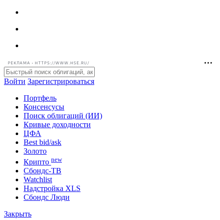
РЕКЛАМА • HTTPS://WWW.HSE.RU/
Войти
Зарегистрироваться
Портфель
Консенсусы
Поиск облигаций (ИИ)
Кривые доходности
ЦФА
Best bid/ask
Золото
new
Крипто
Сбондс-ТВ
Watchlist
Надстройка XLS
Сбондс Люди
Закрыть