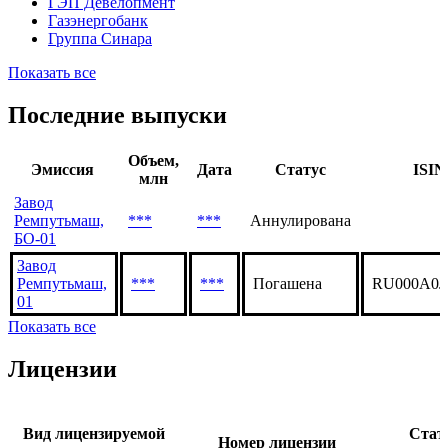
ГЭП Девелопмент
Газэнергобанк
Группа Синара
Показать все
Последние выпуски
Объем,
Эмиссия
Дата
Статус
ISIN
млн
Завод
Ремпутьмаш,
***
***
Аннулирована
БО-01
Завод
Ремпутьмаш,
***
***
Погашена
RU000A0
01
Показать все
Лицензии
Вид лицензируемой
Стат
Номер лицензии