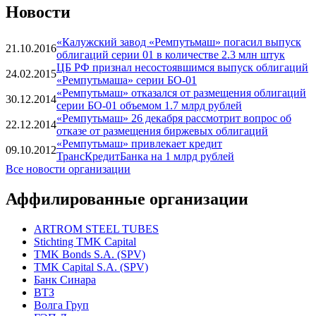
Новости
«Калужский завод «Ремпутьмаш» погасил выпуск
21.10.2016
облигаций серии 01 в количестве 2.3 млн штук
ЦБ РФ признал несостоявшимся выпуск облигаций
24.02.2015
«Ремпутьмаша» серии БО-01
«Ремпутьмаш» отказался от размещения облигаций
30.12.2014
серии БО-01 объемом 1.7 млрд рублей
«Ремпутьмаш» 26 декабря рассмотрит вопрос об
22.12.2014
отказе от размещения биржевых облигаций
«Ремпутьмаш» привлекает кредит
09.10.2012
ТрансКредитБанка на 1 млрд рублей
Все новости организации
Аффилированные организации
ARTROM STEEL TUBES
Stichting TMK Capital
TMK Bonds S.A. (SPV)
TMK Capital S.A. (SPV)
Банк Синара
ВТЗ
Волга Груп