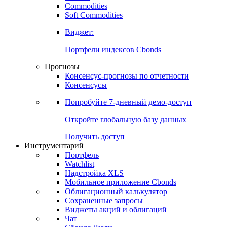
Commodities
Soft Commodities
Виджет:
Портфели индексов Cbonds
Прогнозы
Консенсус-прогнозы по отчетности
Консенсусы
Попробуйте
7-дневный
демо-доступ
Откройте глобальную базу данных
Получить доступ
Инструментарий
Портфель
Watchlist
Надстройка XLS
Мобильное приложение Cbonds
Облигационный калькулятор
Сохраненные запросы
Виджеты акций и облигаций
Чат