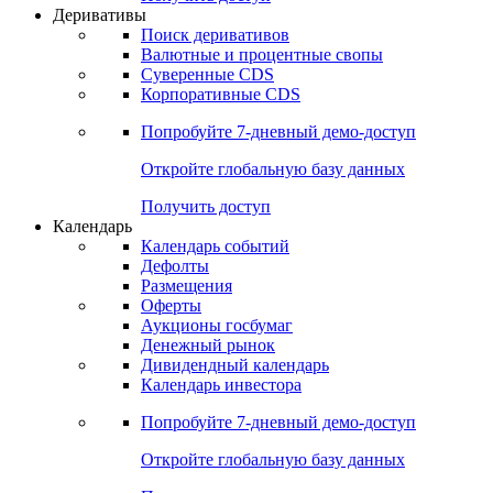
Деривативы
Поиск деривативов
Валютные и процентные свопы
Суверенные CDS
Корпоративные CDS
Попробуйте
7-дневный
демо-доступ
Откройте глобальную базу данных
Получить доступ
Календарь
Календарь событий
Дефолты
Размещения
Оферты
Аукционы госбумаг
Денежный рынок
Дивидендный календарь
Календарь инвестора
Попробуйте
7-дневный
демо-доступ
Откройте глобальную базу данных