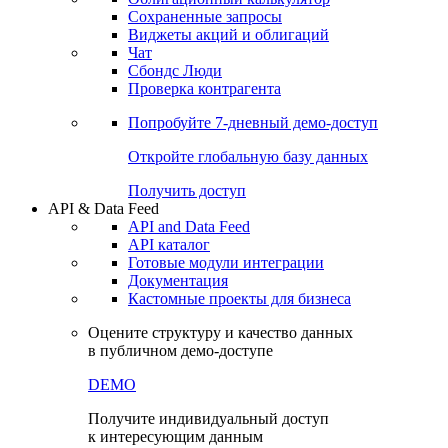
Сохраненные запросы
Виджеты акций и облигаций
Чат
Сбондс Люди
Проверка контрагента
Попробуйте
7-дневный
демо-доступ
Откройте глобальную базу данных
Получить доступ
API & Data Feed
API and Data Feed
API каталог
Готовые модули интеграции
Документация
Кастомные проекты для бизнеса
Оцените структуру и качество данных
в публичном демо-доступе
DEMO
Получите индивидуальный доступ
к интересующим данным