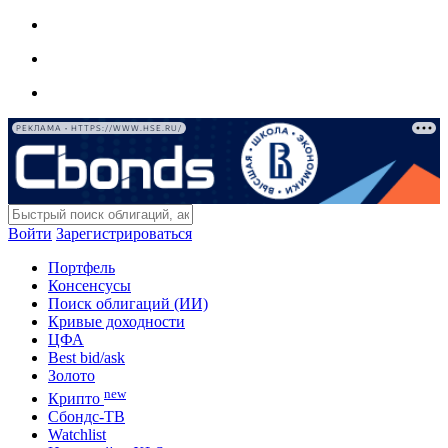
РЕКЛАМА • HTTPS://WWW.HSE.RU/
Войти
Зарегистрироваться
Портфель
Консенсусы
Поиск облигаций (ИИ)
Кривые доходности
ЦФА
Best bid/ask
Золото
new
Крипто
Сбондс-ТВ
Watchlist