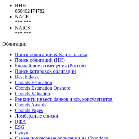
ИНН
666402474782
NACE
*** ***
NAICS
*** ***
Облигации
Поиск облигаций & Карты рынка
Поиск облигаций (ИИ)
Ближайшие размещения (Россия)
Поиск котировок облигаций
Best bid/ask
Cbonds Estimation
Cbonds Estimation Onshore
Cbonds Valuation
Рэнкинги инвест. банков и юр. консультантов
Cbonds Awards
Cbonds Pages
Ломбардные списки
ЦФА
ESG
Сукук
Самые популярные облигации на Cbonds.ru