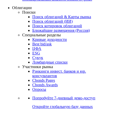
Облигации
Поиски
Поиск облигаций & Карты рынка
Поиск облигаций (ИИ)
Поиск котировок облигаций
Ближайшие размещения (Россия)
Специальные разделы
Кривые доходности
Best bid/ask
ЦФА
ESG
Сукук
Ломбардные списки
Участники рынка
Рэнкинги инвест. банков и юр.
консультантов
Cbonds Pages
Cbonds Awards
Опросы
Попробуйте
7-дневный
демо-доступ
Откройте глобальную базу данных