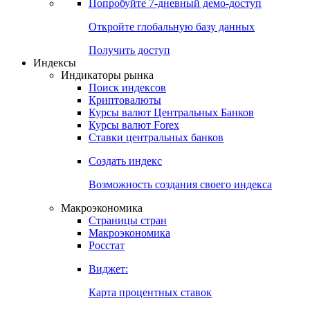
Попробуйте
7-дневный
демо-доступ
Откройте глобальную базу данных
Получить доступ
Индексы
Индикаторы рынка
Поиск индексов
Криптовалюты
Курсы валют Центральных Банков
Курсы валют Forex
Ставки центральных банков
Создать индекс
Возможность создания своего индекса
Макроэкономика
Страницы стран
Макроэкономика
Росстат
Виджет:
Карта процентных ставок