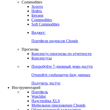
Commodities
Золото
Нефть
Бензин
Commodities
Soft Commodities
Виджет:
Портфели индексов Cbonds
Прогнозы
Консенсус-прогнозы по отчетности
Консенсусы
Попробуйте
7-дневный
демо-доступ
Откройте глобальную базу данных
Получить доступ
Инструментарий
Портфель
Watchlist
Надстройка XLS
Мобильное приложение Cbonds
Облигационный калькулятор