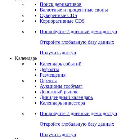
Поиск деривативов
Валютные и процентные свопы
Суверенные CDS
Корпоративные CDS
Попробуйте
7-дневный
демо-доступ
Откройте глобальную базу данных
Получить доступ
Календарь
Календарь событий
Дефолты
Размещения
Оферты
Аукционы госбумаг
Денежный рынок
Дивидендный календарь
Календарь инвестора
Попробуйте
7-дневный
демо-доступ
Откройте глобальную базу данных
Получить доступ