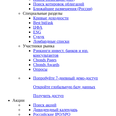
Поиск котировок облигаций
Ближайшие размещения (Россия)
Специальные разделы
Кривые доходности
Best bid/ask
ЦФА
ESG
Сукук
Ломбардные списки
Участники рынка
Рэнкинги инвест. банков и юр.
консультантов
Cbonds Pages
Cbonds Awards
Опросы
Попробуйте
7-дневный
демо-доступ
Откройте глобальную базу данных
Получить доступ
Акции
Поиск акций
Дивидендный календарь
Российские IPO/SPO