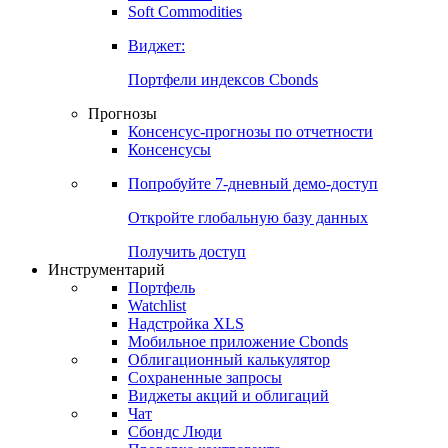
Soft Commodities
Виджет:
Портфели индексов Cbonds
Прогнозы
Консенсус-прогнозы по отчетности
Консенсусы
Попробуйте
7-дневный
демо-доступ
Откройте глобальную базу данных
Получить доступ
Инструментарий
Портфель
Watchlist
Надстройка XLS
Мобильное приложение Cbonds
Облигационный калькулятор
Сохраненные запросы
Виджеты акций и облигаций
Чат
Сбондс Люди