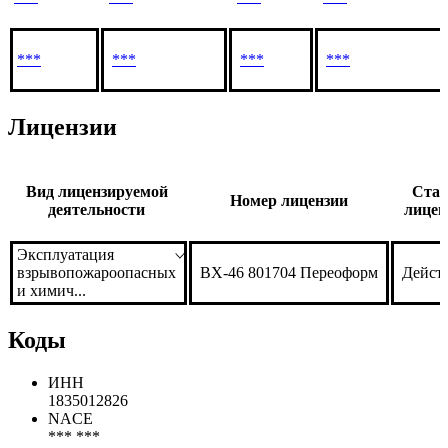
***
***
***
***
Лицензии
Вид лицензируемой
Стат
Номер лицензии
деятельности
лицен
Эксплуатация
взрывопожароопасных
ВХ-46 801704 Переоформ
Дейст
и химич...
Коды
ИНН
1835012826
NACE
*** ***