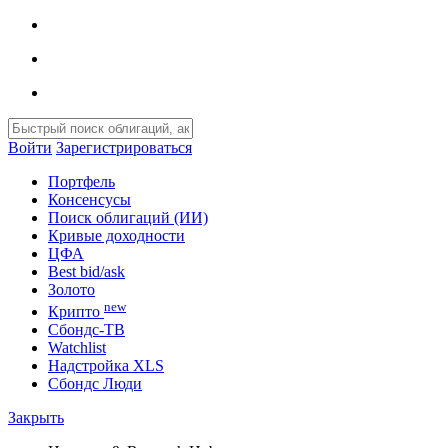
Войти
Зарегистрироваться
Портфель
Консенсусы
Поиск облигаций (ИИ)
Кривые доходности
ЦФА
Best bid/ask
Золото
new
Крипто
Сбондс-ТВ
Watchlist
Надстройка XLS
Сбондс Люди
Закрыть