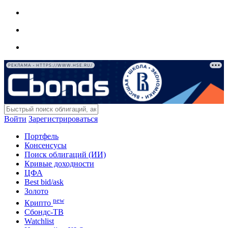
РЕКЛАМА • HTTPS://WWW.HSE.RU/
Войти
Зарегистрироваться
Портфель
Консенсусы
Поиск облигаций (ИИ)
Кривые доходности
ЦФА
Best bid/ask
Золото
new
Крипто
Сбондс-ТВ
Watchlist