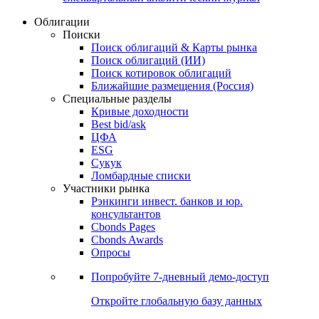
Облигации
Поиски
Поиск облигаций & Карты рынка
Поиск облигаций (ИИ)
Поиск котировок облигаций
Ближайшие размещения (Россия)
Специальные разделы
Кривые доходности
Best bid/ask
ЦФА
ESG
Сукук
Ломбардные списки
Участники рынка
Рэнкинги инвест. банков и юр.
консультантов
Cbonds Pages
Cbonds Awards
Опросы
Попробуйте
7-дневный
демо-доступ
Откройте глобальную базу данных