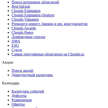
Поиск котировок облигаций
Best bid/ask
Cbonds Estimation
Cbonds Estimation Onshore
Cbonds Valuation
Рэнкинги инвест. банков и юр. консультантов
Cbonds Awards
Cbonds Pages
Ломбардные списки
ЦФА
ESG
Сукук
Самые популярные облигации на Cbonds.ru
Акции
Поиск акций
Дивидендный календарь
Календарь
Календарь событий
Дефолты
Размещения
Оферты