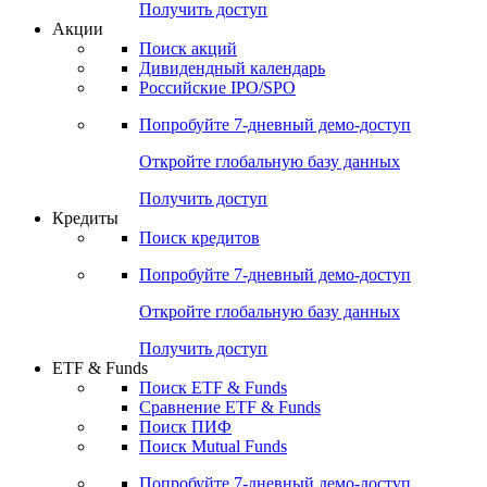
Получить доступ
Акции
Поиск акций
Дивидендный календарь
Российские IPO/SPO
Попробуйте
7-дневный
демо-доступ
Откройте глобальную базу данных
Получить доступ
Кредиты
Поиск кредитов
Попробуйте
7-дневный
демо-доступ
Откройте глобальную базу данных
Получить доступ
ETF & Funds
Поиск ETF & Funds
Сравнение ETF & Funds
Поиск ПИФ
Поиск Mutual Funds
Попробуйте
7-дневный
демо-доступ