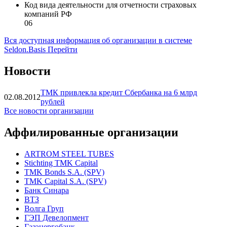
Код вида деятельности для отчетности страховых
компаний РФ
06
Вся доступная информация об организации в системе
Seldon.Basis
Перейти
Новости
ТМК привлекла кредит Сбербанка на 6 млрд
02.08.2012
рублей
Все новости организации
Аффилированные организации
ARTROM STEEL TUBES
Stichting TMK Capital
TMK Bonds S.A. (SPV)
TMK Capital S.A. (SPV)
Банк Синара
ВТЗ
Волга Груп
ГЭП Девелопмент
Газэнергобанк