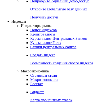
Попробуйте
7-дневный
демо-доступ
Откройте глобальную базу данных
Получить доступ
Индексы
Индикаторы рынка
Поиск индексов
Криптовалюты
Курсы валют Центральных Банков
Курсы валют Forex
Ставки центральных банков
Создать индекс
Возможность создания своего индекса
Макроэкономика
Страницы стран
Макроэкономика
Росстат
Виджет:
Карта процентных ставок