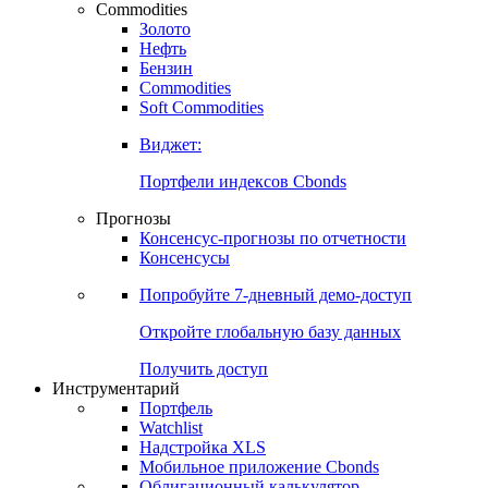
Commodities
Золото
Нефть
Бензин
Commodities
Soft Commodities
Виджет:
Портфели индексов Cbonds
Прогнозы
Консенсус-прогнозы по отчетности
Консенсусы
Попробуйте
7-дневный
демо-доступ
Откройте глобальную базу данных
Получить доступ
Инструментарий
Портфель
Watchlist
Надстройка XLS
Мобильное приложение Cbonds
Облигационный калькулятор