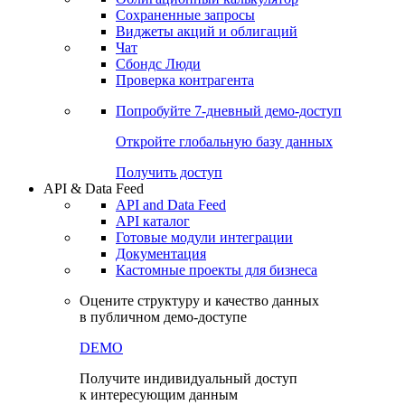
Сохраненные запросы
Виджеты акций и облигаций
Чат
Сбондс Люди
Проверка контрагента
Попробуйте
7-дневный
демо-доступ
Откройте глобальную базу данных
Получить доступ
API & Data Feed
API and Data Feed
API каталог
Готовые модули интеграции
Документация
Кастомные проекты для бизнеса
Оцените структуру и качество данных
в публичном демо-доступе
DEMO
Получите индивидуальный доступ
к интересующим данным