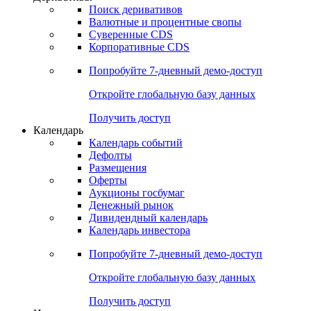
Откройте глобальную базу данных
Получить доступ
Деривативы
Поиск деривативов
Валютные и процентные свопы
Суверенные CDS
Корпоративные CDS
Попробуйте
7-дневный
демо-доступ
Откройте глобальную базу данных
Получить доступ
Календарь
Календарь событий
Дефолты
Размещения
Оферты
Аукционы госбумаг
Денежный рынок
Дивидендный календарь
Календарь инвестора
Попробуйте
7-дневный
демо-доступ