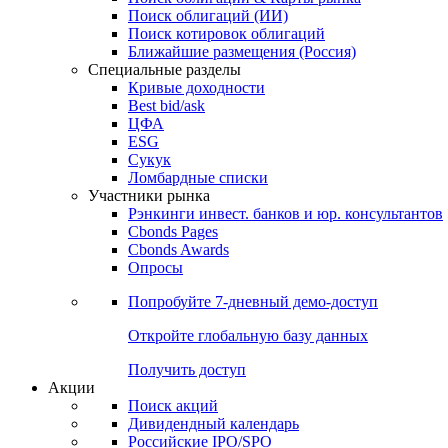
Облигации
Поиски
Поиск облигаций & Карты рынка
Поиск облигаций (ИИ)
Поиск котировок облигаций
Ближайшие размещения (Россия)
Специальные разделы
Кривые доходности
Best bid/ask
ЦФА
ESG
Сукук
Ломбардные списки
Участники рынка
Рэнкинги инвест. банков и юр. консультантов
Cbonds Pages
Cbonds Awards
Опросы
Попробуйте
7-дневный
демо-доступ
Откройте глобальную базу данных
Получить доступ