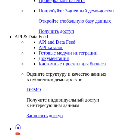
Виджеты акций и облигаций
Чат
Сбондс Люди
Проверка контрагента
Попробуйте
7-дневный
демо-доступ
Откройте глобальную базу данных
Получить доступ
API & Data Feed
API and Data Feed
API каталог
Готовые модули интеграции
Документация
Кастомные проекты для бизнеса
Оцените структуру и качество данных
в публичном демо-доступе
DEMO
Получите индивидуальный доступ
к интересующим данным
Запросить доступ