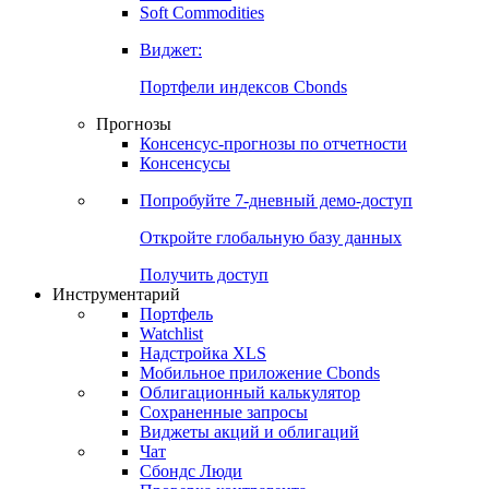
Золото
Нефть
Бензин
Commodities
Soft Commodities
Виджет:
Портфели индексов Cbonds
Прогнозы
Консенсус-прогнозы по отчетности
Консенсусы
Попробуйте
7-дневный
демо-доступ
Откройте глобальную базу данных
Получить доступ
Инструментарий
Портфель
Watchlist
Надстройка XLS
Мобильное приложение Cbonds
Облигационный калькулятор
Сохраненные запросы