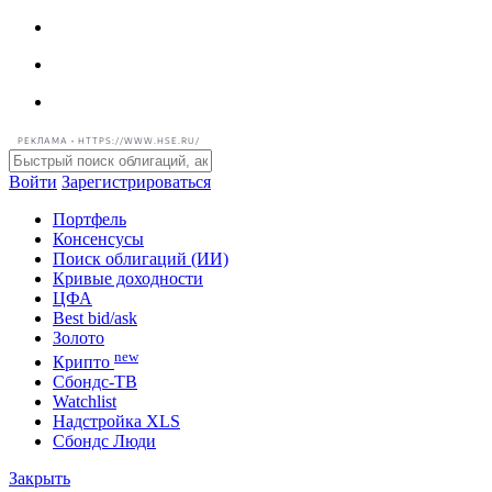
РЕКЛАМА • HTTPS://WWW.HSE.RU/
Войти
Зарегистрироваться
Портфель
Консенсусы
Поиск облигаций (ИИ)
Кривые доходности
ЦФА
Best bid/ask
Золото
new
Крипто
Сбондс-ТВ
Watchlist
Надстройка XLS