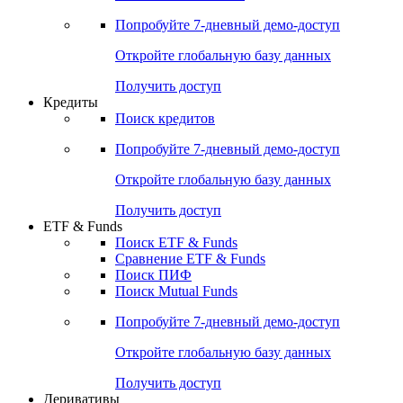
Акции
Поиск акций
Дивидендный календарь
Российские IPO/SPO
Попробуйте
7-дневный
демо-доступ
Откройте глобальную базу данных
Получить доступ
Кредиты
Поиск кредитов
Попробуйте
7-дневный
демо-доступ
Откройте глобальную базу данных
Получить доступ
ETF & Funds
Поиск ETF & Funds
Сравнение ETF & Funds
Поиск ПИФ
Поиск Mutual Funds
Попробуйте
7-дневный
демо-доступ