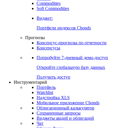
Commodities
Золото
Нефть
Бензин
Commodities
Soft Commodities
Виджет:
Портфели индексов Cbonds
Прогнозы
Консенсус-прогнозы по отчетности
Консенсусы
Попробуйте
7-дневный
демо-доступ
Откройте глобальную базу данных
Получить доступ
Инструментарий
Портфель
Watchlist
Надстройка XLS
Мобильное приложение Cbonds
Облигационный калькулятор