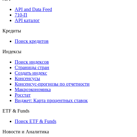
Виджеты акций и облигаций
Мобильное приложение Cbonds
API
API and Data Feed
710-П
API каталог
Кредиты
Поиск кредитов
Индексы
Поиск индексов
Страницы стран
Создать индекс
Консенсусы
Консенсус-прогнозы по отчетности
Макроэкономика
Росстат
Виджет: Карта процентных ставок
ETF & Funds