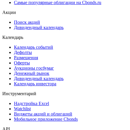
Ломбардные списки
ЦФА
ESG
Сукук
Самые популярные облигации на Cbonds.ru
Акции
Поиск акций
Дивидендный календарь
Календарь
Календарь событий
Дефолты
Размещения
Оферты
Аукционы госбумаг
Денежный рынок
Дивидендный календарь
Календарь инвестора
Инструментарий
Надстройка Excel
Watchlist