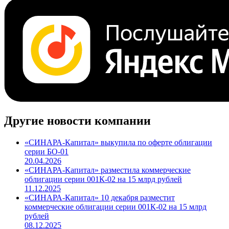
Поделиться
Cbonds.TV
Другие новости компании
«СИНАРА-Капитал» выкупила по оферте облигации
серии БО-01
20.04.2026
«СИНАРА-Капитал» разместила коммерческие
облигации серии 001К-02 на 15 млрд рублей
11.12.2025