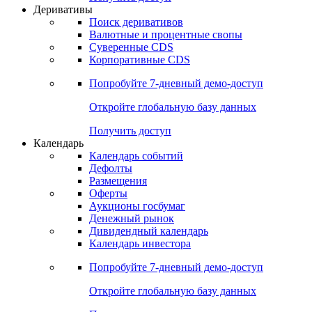
Откройте глобальную базу данных
Получить доступ
Деривативы
Поиск деривативов
Валютные и процентные свопы
Суверенные CDS
Корпоративные CDS
Попробуйте
7-дневный
демо-доступ
Откройте глобальную базу данных
Получить доступ
Календарь
Календарь событий
Дефолты
Размещения
Оферты
Аукционы госбумаг
Денежный рынок
Дивидендный календарь
Календарь инвестора