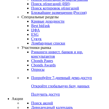
Облигации
Поиски
Поиск облигаций & Карты рынка
Поиск облигаций (ИИ)
Поиск котировок облигаций
Ближайшие размещения (Россия)
Специальные разделы
Кривые доходности
Best bid/ask
ЦФА
ESG
Сукук
Ломбардные списки
Участники рынка
Рэнкинги инвест. банков и юр.
консультантов
Cbonds Pages
Cbonds Awards
Опросы
Попробуйте
7-дневный
демо-доступ
Откройте глобальную базу данных