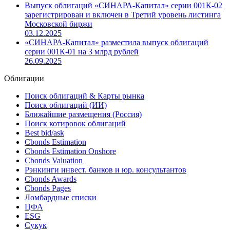
«СИНАРА-Капитал» 10 декабря разместит
коммерческие облигации серии 001К-02 на 15 млрд
рублей
08.12.2025
Выпуск облигаций «СИНАРА-Капитал» серии 001К-02
зарегистрирован и включен в Третий уровень листинга
Московской биржи
03.12.2025
«СИНАРА-Капитал» разместила выпуск облигаций
серии 001К-01 на 3 млрд рублей
26.09.2025
Облигации
Поиск облигаций & Карты рынка
Поиск облигаций (ИИ)
Ближайшие размещения (Россия)
Поиск котировок облигаций
Best bid/ask
Cbonds Estimation
Cbonds Estimation Onshore
Cbonds Valuation
Рэнкинги инвест. банков и юр. консультантов
Cbonds Awards
Cbonds Pages