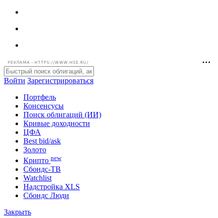
РЕКЛАМА • HTTPS://WWW.HSE.RU/
Войти
Зарегистрироваться
Портфель
Консенсусы
Поиск облигаций (ИИ)
Кривые доходности
ЦФА
Best bid/ask
Золото
new
Крипто
Сбондс-ТВ
Watchlist