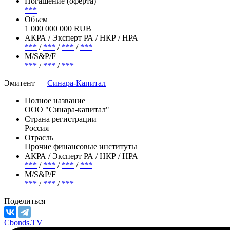
В обращении
Страна риска
Россия
Погашение (оферта)
***
Объем
1 000 000 000 RUB
АКРА / Эксперт РА / НКР / НРА
***
/
***
/
***
/
***
М/S&P/F
***
/
***
/
***
Эмитент —
Синара-Капитал
Полное название
ООО "Синара-капитал"
Страна регистрации
Россия
Отрасль
Прочие финансовые институты
АКРА / Эксперт РА / НКР / НРА
***
/
***
/
***
/
***
М/S&P/F
***
/
***
/
***