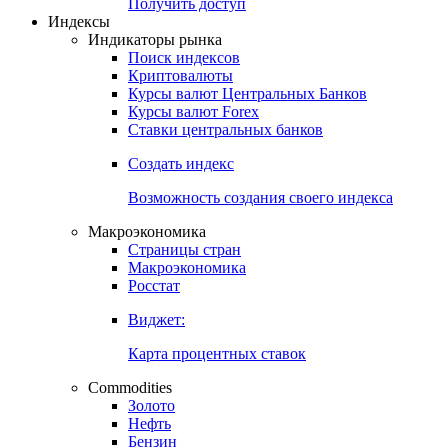
Попробуйте
7-дневный
демо-доступ
Откройте глобальную базу данных
Получить доступ
Индексы
Индикаторы рынка
Поиск индексов
Криптовалюты
Курсы валют Центральных Банков
Курсы валют Forex
Ставки центральных банков
Создать индекс
Возможность создания своего индекса
Макроэкономика
Страницы стран
Макроэкономика
Росстат
Виджет:
Карта процентных ставок