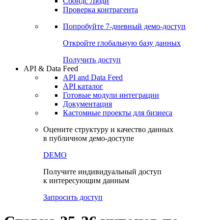
Сохраненные запросы
Виджеты акций и облигаций
Чат
Сбондс Люди
Проверка контрагента
Попробуйте
7-дневный
демо-доступ
Откройте глобальную базу данных
Получить доступ
API & Data Feed
API and Data Feed
API каталог
Готовые модули интеграции
Документация
Кастомные проекты для бизнеса
Оцените структуру и качество данных
в публичном демо-доступе
DEMO
Получите индивидуальный доступ
к интересующим данным