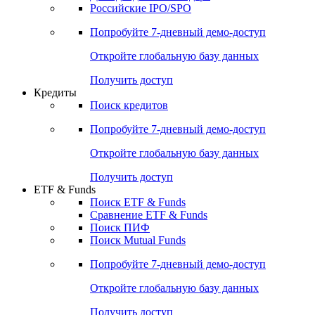
Получить доступ
Акции
Поиск акций
Дивидендный календарь
Российские IPO/SPO
Попробуйте
7-дневный
демо-доступ
Откройте глобальную базу данных
Получить доступ
Кредиты
Поиск кредитов
Попробуйте
7-дневный
демо-доступ
Откройте глобальную базу данных
Получить доступ
ETF & Funds
Поиск ETF & Funds
Сравнение ETF & Funds
Поиск ПИФ
Поиск Mutual Funds
Попробуйте
7-дневный
демо-доступ