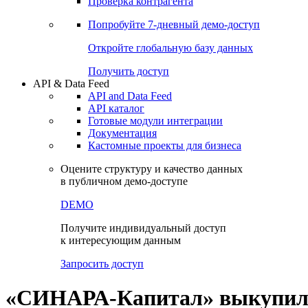
Виджеты акций и облигаций
Чат
Сбондс Люди
Проверка контрагента
Попробуйте
7-дневный
демо-доступ
Откройте глобальную базу данных
Получить доступ
API & Data Feed
API and Data Feed
API каталог
Готовые модули интеграции
Документация
Кастомные проекты для бизнеса
Оцените структуру и качество данных
в публичном демо-доступе
DEMO
Получите индивидуальный доступ
к интересующим данным
Запросить доступ