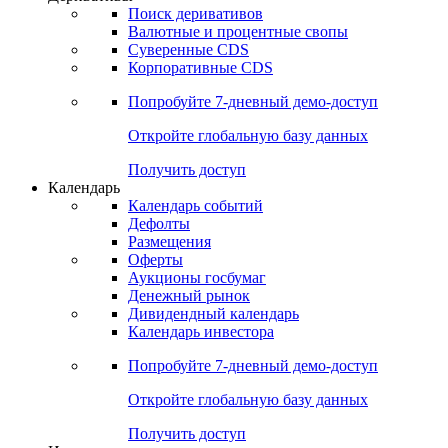
Откройте глобальную базу данных
Получить доступ
Деривативы
Поиск деривативов
Валютные и процентные свопы
Суверенные CDS
Корпоративные CDS
Попробуйте
7-дневный
демо-доступ
Откройте глобальную базу данных
Получить доступ
Календарь
Календарь событий
Дефолты
Размещения
Оферты
Аукционы госбумаг
Денежный рынок
Дивидендный календарь
Календарь инвестора
Попробуйте
7-дневный
демо-доступ