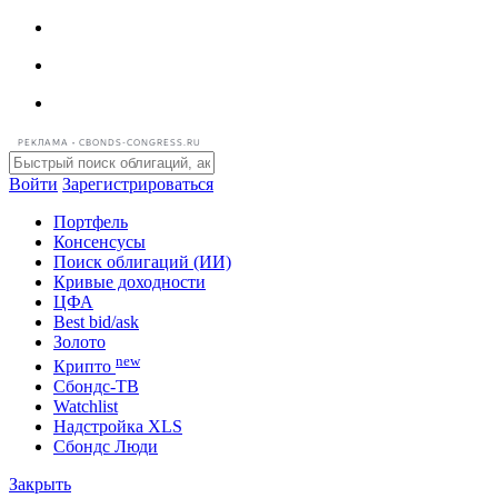
РЕКЛАМА • CBONDS-CONGRESS.RU
Войти
Зарегистрироваться
Портфель
Консенсусы
Поиск облигаций (ИИ)
Кривые доходности
ЦФА
Best bid/ask
Золото
new
Крипто
Сбондс-ТВ
Watchlist
Надстройка XLS