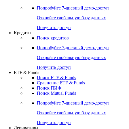
Акции
Поиск акций
Дивидендный календарь
Российские IPO/SPO
Попробуйте
7-дневный
демо-доступ
Откройте глобальную базу данных
Получить доступ
Кредиты
Поиск кредитов
Попробуйте
7-дневный
демо-доступ
Откройте глобальную базу данных
Получить доступ
ETF & Funds
Поиск ETF & Funds
Сравнение ETF & Funds
Поиск ПИФ
Поиск Mutual Funds
Попробуйте
7-дневный
демо-доступ