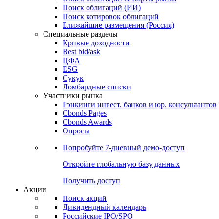
Облигации
Поиски
Поиск облигаций & Карты рынка
Поиск облигаций (ИИ)
Поиск котировок облигаций
Ближайшие размещения (Россия)
Специальные разделы
Кривые доходности
Best bid/ask
ЦФА
ESG
Сукук
Ломбардные списки
Участники рынка
Рэнкинги инвест. банков и юр. консультантов
Cbonds Pages
Cbonds Awards
Опросы
Попробуйте
7-дневный
демо-доступ
Откройте глобальную базу данных
Получить доступ