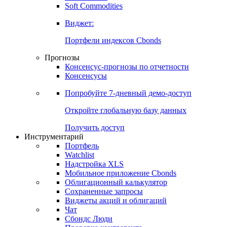
Золото
Нефть
Бензин
Commodities
Soft Commodities
Виджет:
Портфели индексов Cbonds
Прогнозы
Консенсус-прогнозы по отчетности
Консенсусы
Попробуйте
7-дневный
демо-доступ
Откройте глобальную базу данных
Получить доступ
Инструментарий
Портфель
Watchlist
Надстройка XLS
Мобильное приложение Cbonds
Облигационный калькулятор
Сохраненные запросы