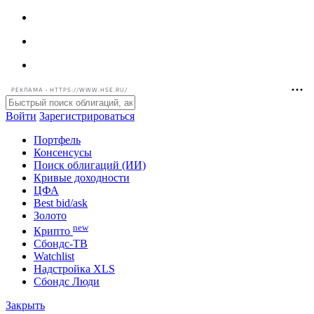
РЕКЛАМА • HTTPS://WWW.HSE.RU/
Войти
Зарегистрироваться
Портфель
Консенсусы
Поиск облигаций (ИИ)
Кривые доходности
ЦФА
Best bid/ask
Золото
new
Крипто
Сбондс-ТВ
Watchlist
Надстройка XLS
Сбондс Люди
Закрыть