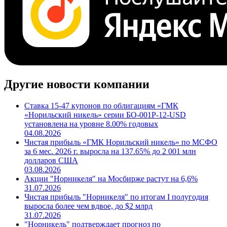
Другие новости компании
Ставка 15-47 купонов по облигациям «ГМК
«Норильский никель» серии БО-001P-12-USD
установлена на уровне 8.00% годовых
04.08.2026
Чистая прибыль «ГМК Норильский никель» по МСФО
за 6 мес. 2026 г. выросла на 137.65% до 2 001 млн
долларов США
03.08.2026
Акции "Норникеля" на Мосбирже растут на 6,6%
31.07.2026
Чистая прибыль "Норникеля" по итогам I полугодия
выросла более чем вдвое, до $2 млрд
31.07.2026
"Норникель" подтверждает прогноз по