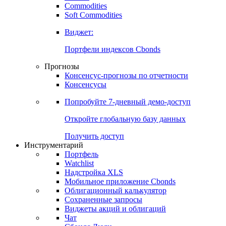
Commodities
Soft Commodities
Виджет:
Портфели индексов Cbonds
Прогнозы
Консенсус-прогнозы по отчетности
Консенсусы
Попробуйте
7-дневный
демо-доступ
Откройте глобальную базу данных
Получить доступ
Инструментарий
Портфель
Watchlist
Надстройка XLS
Мобильное приложение Cbonds
Облигационный калькулятор
Сохраненные запросы
Виджеты акций и облигаций
Чат