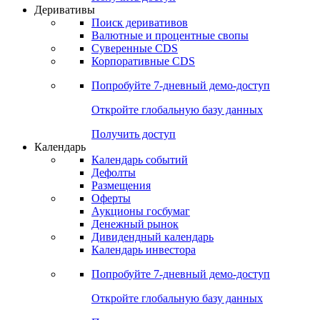
Деривативы
Поиск деривативов
Валютные и процентные свопы
Суверенные CDS
Корпоративные CDS
Попробуйте
7-дневный
демо-доступ
Откройте глобальную базу данных
Получить доступ
Календарь
Календарь событий
Дефолты
Размещения
Оферты
Аукционы госбумаг
Денежный рынок
Дивидендный календарь
Календарь инвестора
Попробуйте
7-дневный
демо-доступ
Откройте глобальную базу данных