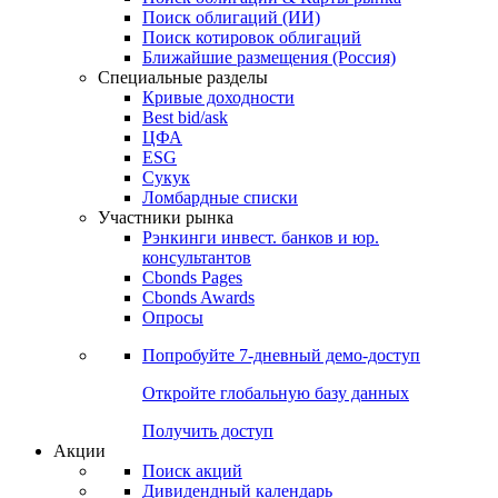
Поиск облигаций (ИИ)
Поиск котировок облигаций
Ближайшие размещения (Россия)
Специальные разделы
Кривые доходности
Best bid/ask
ЦФА
ESG
Сукук
Ломбардные списки
Участники рынка
Рэнкинги инвест. банков и юр.
консультантов
Cbonds Pages
Cbonds Awards
Опросы
Попробуйте
7-дневный
демо-доступ
Откройте глобальную базу данных
Получить доступ
Акции
Поиск акций
Дивидендный календарь