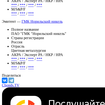
АКРА / Эксперт РА / НКР / НРА
***
/
***
/
***
/
***
М/S&P/F
***
/
***
/
***
Эмитент —
ГМК Норильский никель
Полное название
ПАО "ГМК "Норильский никель"
Страна регистрации
Россия
Отрасль
Цветная металлургия
АКРА / Эксперт РА / НКР / НРА
***
/
***
/
***
/
***
М/S&P/F
***
/
***
/
***
Поделиться
Cbonds.TV