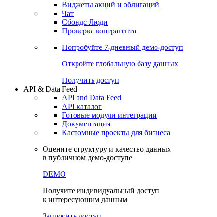
Виджеты акций и облигаций
Чат
Сбондс Люди
Проверка контрагента
Попробуйте
7-дневный
демо-доступ
Откройте глобальную базу данных
Получить доступ
API & Data Feed
API and Data Feed
API каталог
Готовые модули интеграции
Документация
Кастомные проекты для бизнеса
Оцените структуру и качество данных
в публичном демо-доступе
DEMO
Получите индивидуальный доступ
к интересующим данным
Запросить доступ