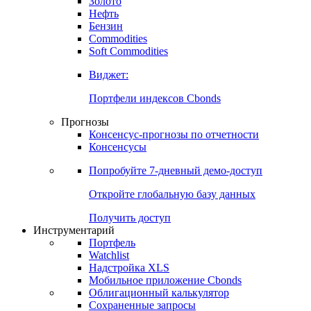
Золото
Нефть
Бензин
Commodities
Soft Commodities
Виджет:
Портфели индексов Cbonds
Прогнозы
Консенсус-прогнозы по отчетности
Консенсусы
Попробуйте
7-дневный
демо-доступ
Откройте глобальную базу данных
Получить доступ
Инструментарий
Портфель
Watchlist
Надстройка XLS
Мобильное приложение Cbonds
Облигационный калькулятор
Сохраненные запросы