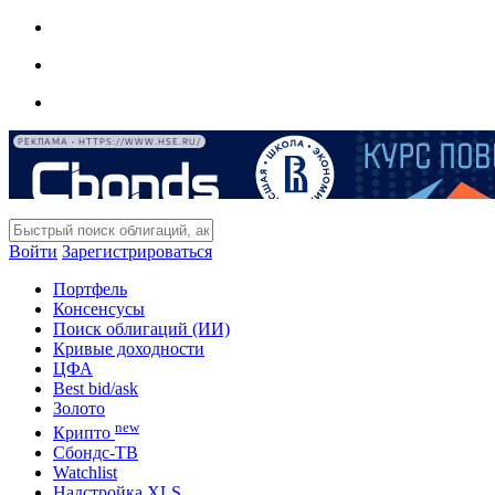
РЕКЛАМА • HTTPS://WWW.HSE.RU/
Войти
Зарегистрироваться
Портфель
Консенсусы
Поиск облигаций (ИИ)
Кривые доходности
ЦФА
Best bid/ask
Золото
new
Крипто
Сбондс-ТВ
Watchlist
Надстройка XLS