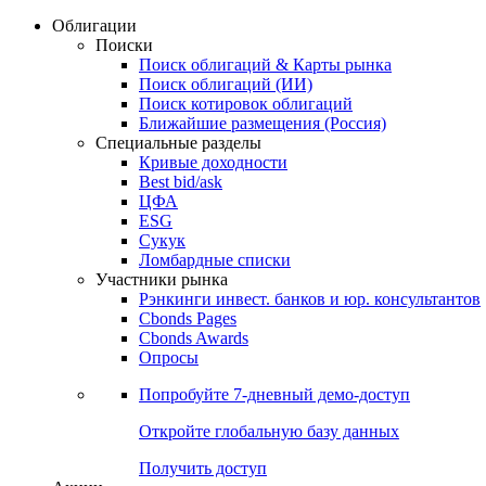
Облигации
Поиски
Поиск облигаций & Карты рынка
Поиск облигаций (ИИ)
Поиск котировок облигаций
Ближайшие размещения (Россия)
Специальные разделы
Кривые доходности
Best bid/ask
ЦФА
ESG
Сукук
Ломбардные списки
Участники рынка
Рэнкинги инвест. банков и юр. консультантов
Cbonds Pages
Cbonds Awards
Опросы
Попробуйте
7-дневный
демо-доступ
Откройте глобальную базу данных
Получить доступ