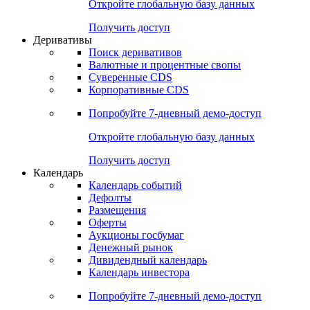
Откройте глобальную базу данных
Получить доступ
Деривативы
Поиск деривативов
Валютные и процентные свопы
Суверенные CDS
Корпоративные CDS
Попробуйте
7-дневный
демо-доступ
Откройте глобальную базу данных
Получить доступ
Календарь
Календарь событий
Дефолты
Размещения
Оферты
Аукционы госбумаг
Денежный рынок
Дивидендный календарь
Календарь инвестора
Попробуйте
7-дневный
демо-доступ