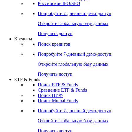
Получить доступ
Акции
Поиск акций
Дивидендный календарь
Российские IPO/SPO
Попробуйте
7-дневный
демо-доступ
Откройте глобальную базу данных
Получить доступ
Кредиты
Поиск кредитов
Попробуйте
7-дневный
демо-доступ
Откройте глобальную базу данных
Получить доступ
ETF & Funds
Поиск ETF & Funds
Сравнение ETF & Funds
Поиск ПИФ
Поиск Mutual Funds
Попробуйте
7-дневный
демо-доступ