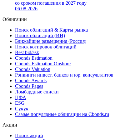
USD 400 млн со ставкой купона 7.5%
19.01.2011
Новый выпуск: эмитент Commonwealth Bank разместил
еврооблигации (XS3469169588) на сумму GBP 350 млн
со сроком погашения в 2027 году
06.08.2026
Облигации
Поиск облигаций & Карты рынка
Поиск облигаций (ИИ)
Ближайшие размещения (Россия)
Поиск котировок облигаций
Best bid/ask
Cbonds Estimation
Cbonds Estimation Onshore
Cbonds Valuation
Рэнкинги инвест. банков и юр. консультантов
Cbonds Awards
Cbonds Pages
Ломбардные списки
ЦФА
ESG
Сукук
Самые популярные облигации на Cbonds.ru