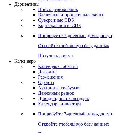
Откройте глобальную базу данных
Получить доступ
Деривативы
Поиск деривативов
Валютные и процентные свопы
Суверенные CDS
Корпоративные CDS
Попробуйте
7-дневный
демо-доступ
Откройте глобальную базу данных
Получить доступ
Календарь
Календарь событий
Дефолты
Размещения
Оферты
Аукционы госбумаг
Денежный рынок
Дивидендный календарь
Календарь инвестора