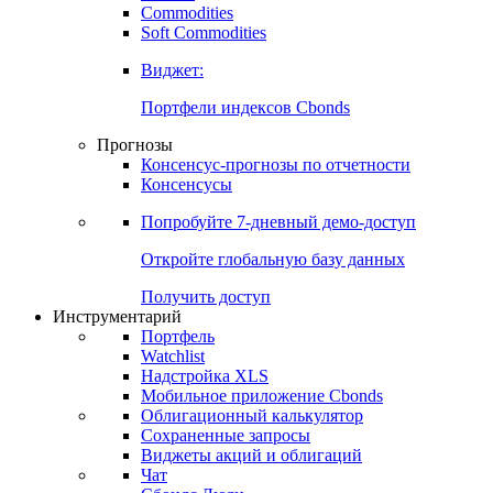
Commodities
Золото
Нефть
Бензин
Commodities
Soft Commodities
Виджет:
Портфели индексов Cbonds
Прогнозы
Консенсус-прогнозы по отчетности
Консенсусы
Попробуйте
7-дневный
демо-доступ
Откройте глобальную базу данных
Получить доступ
Инструментарий
Портфель
Watchlist
Надстройка XLS
Мобильное приложение Cbonds
Облигационный калькулятор