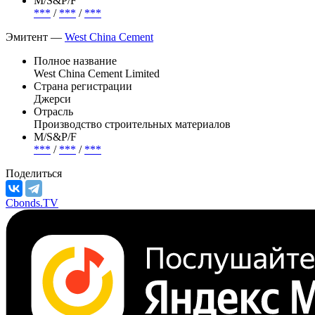
***
Объем
200 000 000 USD
М/S&P/F
***
/
***
/
***
Эмитент —
West China Cement
Полное название
West China Cement Limited
Страна регистрации
Джерси
Отрасль
Производство строительных материалов
М/S&P/F
***
/
***
/
***
Поделиться
Cbonds.TV