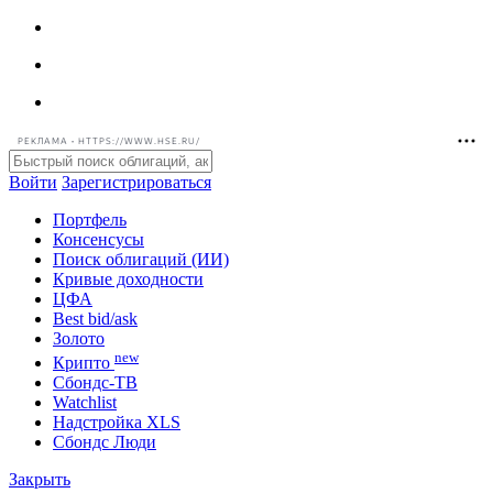
РЕКЛАМА • HTTPS://WWW.HSE.RU/
Войти
Зарегистрироваться
Портфель
Консенсусы
Поиск облигаций (ИИ)
Кривые доходности
ЦФА
Best bid/ask
Золото
new
Крипто
Сбондс-ТВ
Watchlist