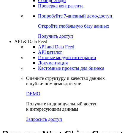
Сохраненные запросы
Виджеты акций и облигаций
Чат
Сбондс Люди
Проверка контрагента
Попробуйте
7-дневный
демо-доступ
Откройте глобальную базу данных
Получить доступ
API & Data Feed
API and Data Feed
API каталог
Готовые модули интеграции
Документация
Кастомные проекты для бизнеса
Оцените структуру и качество данных
в публичном демо-доступе
DEMO
Получите индивидуальный доступ
к интересующим данным