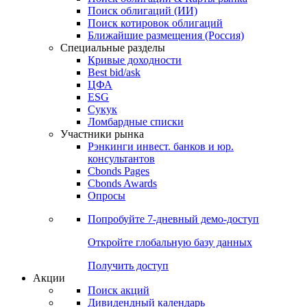
Облигации
Поиски
Поиск облигаций & Карты рынка
Поиск облигаций (ИИ)
Поиск котировок облигаций
Ближайшие размещения (Россия)
Специальные разделы
Кривые доходности
Best bid/ask
ЦФА
ESG
Сукук
Ломбардные списки
Участники рынка
Рэнкинги инвест. банков и юр.
консультантов
Cbonds Pages
Cbonds Awards
Опросы
Попробуйте
7-дневный
демо-доступ
Откройте глобальную базу данных