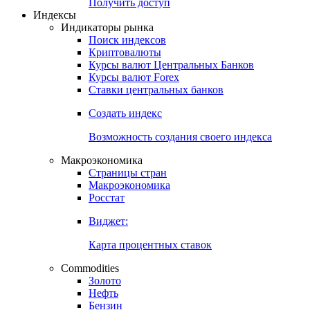
Попробуйте
7-дневный
демо-доступ
Откройте глобальную базу данных
Получить доступ
Индексы
Индикаторы рынка
Поиск индексов
Криптовалюты
Курсы валют Центральных Банков
Курсы валют Forex
Ставки центральных банков
Создать индекс
Возможность создания своего индекса
Макроэкономика
Страницы стран
Макроэкономика
Росстат
Виджет:
Карта процентных ставок