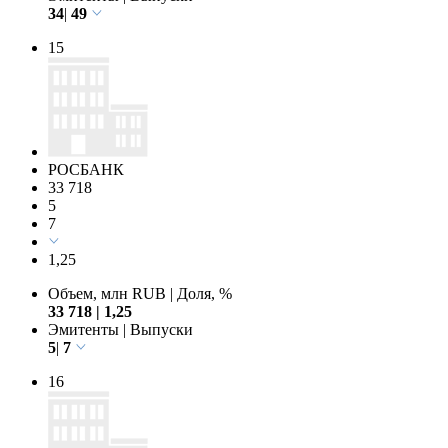
34
|
49
15
РОСБАНК
33 718
5
7
1,25
Объем, млн RUB
|
Доля, %
33 718
|
1,25
Эмитенты
|
Выпуски
5
|
7
16