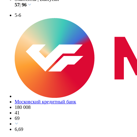
57
|
96
5-6
Московский кредитный банк
180 008
41
69
6,69