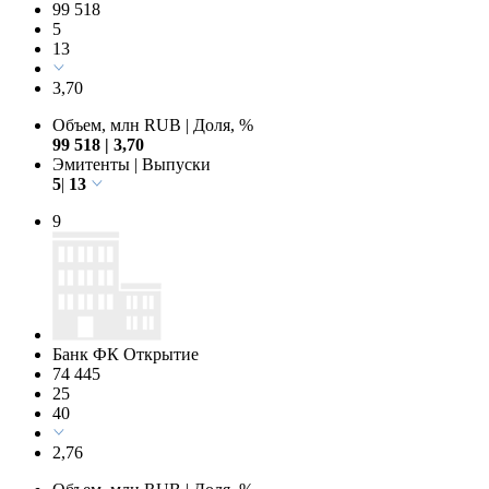
99 518
5
13
3,70
Объем, млн RUB
|
Доля, %
99 518
|
3,70
Эмитенты
|
Выпуски
5
|
13
9
Банк ФК Открытие
74 445
25
40
2,76