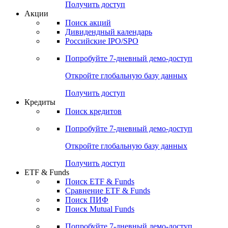
Получить доступ
Акции
Поиск акций
Дивидендный календарь
Российские IPO/SPO
Попробуйте
7-дневный
демо-доступ
Откройте глобальную базу данных
Получить доступ
Кредиты
Поиск кредитов
Попробуйте
7-дневный
демо-доступ
Откройте глобальную базу данных
Получить доступ
ETF & Funds
Поиск ETF & Funds
Сравнение ETF & Funds
Поиск ПИФ
Поиск Mutual Funds
Попробуйте
7-дневный
демо-доступ