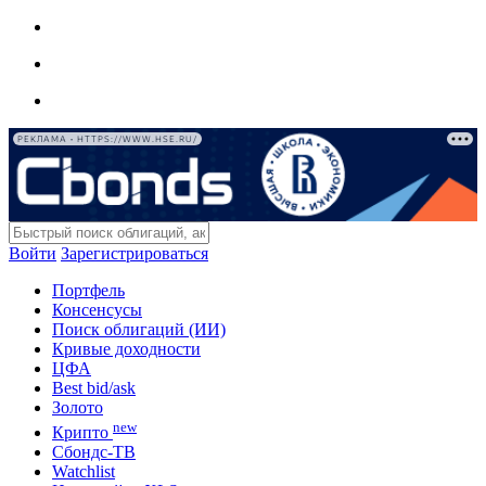
РЕКЛАМА • HTTPS://WWW.HSE.RU/
Войти
Зарегистрироваться
Портфель
Консенсусы
Поиск облигаций (ИИ)
Кривые доходности
ЦФА
Best bid/ask
Золото
new
Крипто
Сбондс-ТВ
Watchlist