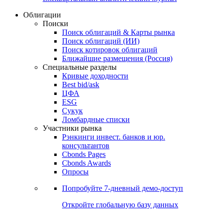
Облигации
Поиски
Поиск облигаций & Карты рынка
Поиск облигаций (ИИ)
Поиск котировок облигаций
Ближайшие размещения (Россия)
Специальные разделы
Кривые доходности
Best bid/ask
ЦФА
ESG
Сукук
Ломбардные списки
Участники рынка
Рэнкинги инвест. банков и юр.
консультантов
Cbonds Pages
Cbonds Awards
Опросы
Попробуйте
7-дневный
демо-доступ
Откройте глобальную базу данных