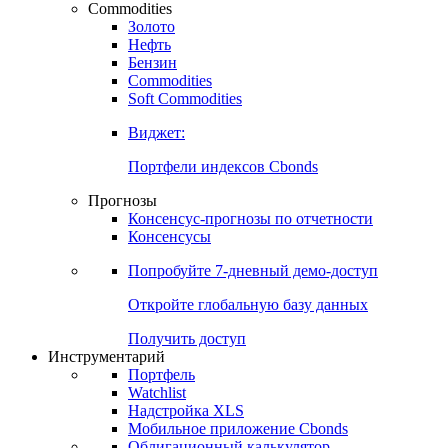
Commodities
Золото
Нефть
Бензин
Commodities
Soft Commodities
Виджет:
Портфели индексов Cbonds
Прогнозы
Консенсус-прогнозы по отчетности
Консенсусы
Попробуйте
7-дневный
демо-доступ
Откройте глобальную базу данных
Получить доступ
Инструментарий
Портфель
Watchlist
Надстройка XLS
Мобильное приложение Cbonds
Облигационный калькулятор