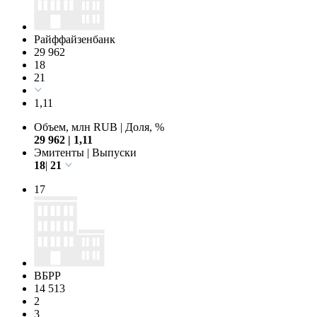
Райффайзенбанк
29 962
18
21
1,11
Объем, млн RUB
|
Доля, %
29 962
|
1,11
Эмитенты
|
Выпуски
18
|
21
17
ВБРР
14 513
2
3