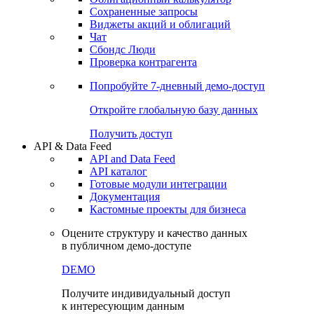
Сохраненные запросы
Виджеты акций и облигаций
Чат
Сбондс Люди
Проверка контрагента
Попробуйте
7-дневный
демо-доступ
Откройте глобальную базу данных
Получить доступ
API & Data Feed
API and Data Feed
API каталог
Готовые модули интеграции
Документация
Кастомные проекты для бизнеса
Оцените структуру и качество данных
в публичном демо-доступе
DEMO
Получите индивидуальный доступ
к интересующим данным