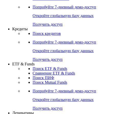
Акции
Поиск акций
Дивидендный календарь
Российские IPO/SPO
Попробуйте
7-дневный
демо-доступ
Откройте глобальную базу данных
Получить доступ
Кредиты
Поиск кредитов
Попробуйте
7-дневный
демо-доступ
Откройте глобальную базу данных
Получить доступ
ETF & Funds
Поиск ETF & Funds
Сравнение ETF & Funds
Поиск ПИФ
Поиск Mutual Funds
Попробуйте
7-дневный
демо-доступ