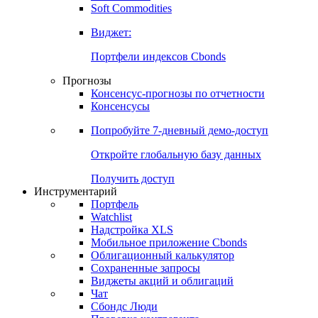
Золото
Нефть
Бензин
Commodities
Soft Commodities
Виджет:
Портфели индексов Cbonds
Прогнозы
Консенсус-прогнозы по отчетности
Консенсусы
Попробуйте
7-дневный
демо-доступ
Откройте глобальную базу данных
Получить доступ
Инструментарий
Портфель
Watchlist
Надстройка XLS
Мобильное приложение Cbonds
Облигационный калькулятор
Сохраненные запросы