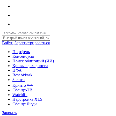
РЕКЛАМА • CBONDS-CONGRESS.RU
Войти
Зарегистрироваться
Портфель
Консенсусы
Поиск облигаций (ИИ)
Кривые доходности
ЦФА
Best bid/ask
Золото
new
Крипто
Сбондс-ТВ
Watchlist
Надстройка XLS