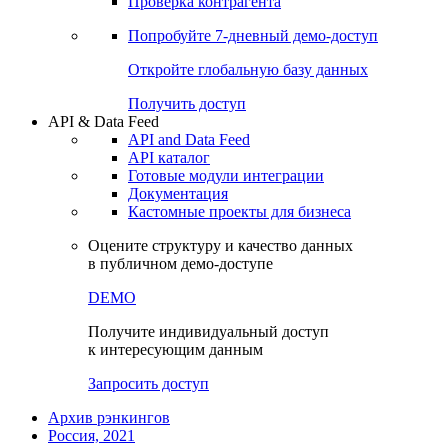
Виджеты акций и облигаций
Чат
Сбондс Люди
Проверка контрагента
Попробуйте
7-дневный
демо-доступ
Откройте глобальную базу данных
Получить доступ
API & Data Feed
API and Data Feed
API каталог
Готовые модули интеграции
Документация
Кастомные проекты для бизнеса
Оцените структуру и качество данных
в публичном демо-доступе
DEMO
Получите индивидуальный доступ
к интересующим данным
Запросить доступ