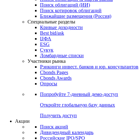
Облигации
Поиски
Поиск облигаций & Карты рынка
Поиск облигаций (ИИ)
Поиск котировок облигаций
Ближайшие размещения (Россия)
Специальные разделы
Кривые доходности
Best bid/ask
ЦФА
ESG
Сукук
Ломбардные списки
Участники рынка
Рэнкинги инвест. банков и юр. консультантов
Cbonds Pages
Cbonds Awards
Опросы
Попробуйте
7-дневный
демо-доступ
Откройте глобальную базу данных
Получить доступ