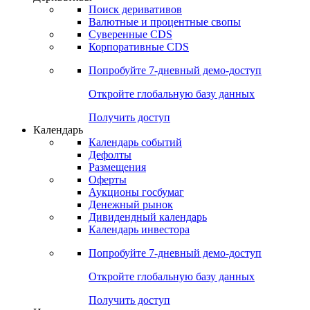
Откройте глобальную базу данных
Получить доступ
Деривативы
Поиск деривативов
Валютные и процентные свопы
Суверенные CDS
Корпоративные CDS
Попробуйте
7-дневный
демо-доступ
Откройте глобальную базу данных
Получить доступ
Календарь
Календарь событий
Дефолты
Размещения
Оферты
Аукционы госбумаг
Денежный рынок
Дивидендный календарь
Календарь инвестора
Попробуйте
7-дневный
демо-доступ