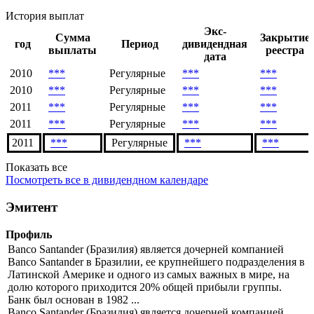
История выплат
Экс-
Сумма
Закрытие
год
Период
дивидендная
выплаты
реестра
дата
2010
***
Регулярные
***
***
2010
***
Регулярные
***
***
2011
***
Регулярные
***
***
2011
***
Регулярные
***
***
2011
***
Регулярные
***
***
Показать все
Посмотреть все в дивидендном календаре
Эмитент
Профиль
Banco Santander (Бразилия) является дочерней компанией
Banco Santander в Бразилии, ее крупнейшего подразделения в
Латинской Америке и одного из самых важных в мире, на
долю которого приходится 20% общей прибыли группы.
Банк был основан в 1982 ...
Banco Santander (Бразилия) является дочерней компанией