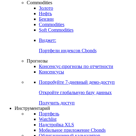
Commodities
Золото
Нефть
Бензин
Commodities
Soft Commodities
Виджет:
Портфели индексов Cbonds
Прогнозы
Консенсус-прогнозы по отчетности
Консенсусы
Попробуйте
7-дневный
демо-доступ
Откройте глобальную базу данных
Получить доступ
Инструментарий
Портфель
Watchlist
Надстройка XLS
Мобильное приложение Cbonds
Облигационный калькулятор