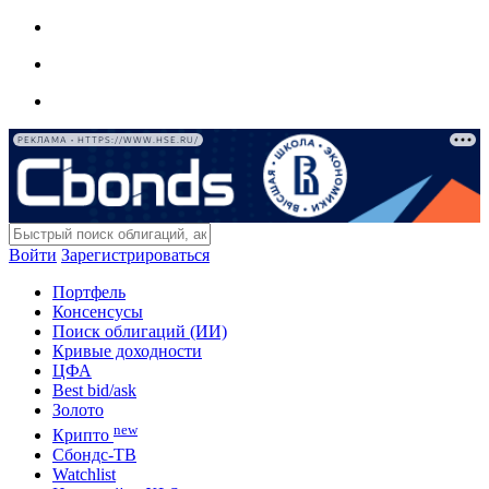
РЕКЛАМА • HTTPS://WWW.HSE.RU/
Войти
Зарегистрироваться
Портфель
Консенсусы
Поиск облигаций (ИИ)
Кривые доходности
ЦФА
Best bid/ask
Золото
new
Крипто
Сбондс-ТВ
Watchlist