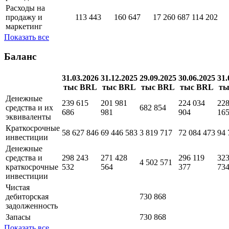
Расходы на
продажу и
113 443
160 647
17 260 687
114 202
маркетинг
Показать все
Баланс
31.03.2026
31.12.2025
29.09.2025
30.06.2025
31.
тыс BRL
тыс BRL
тыс BRL
тыс BRL
ты
Денежные
239 615
201 981
224 034
228
средства и их
682 854
686
981
904
16
эквиваленты
Краткосрочные
58 627 846
69 446 583
3 819 717
72 084 473
94 
инвестиции
Денежные
средства и
298 243
271 428
296 119
323
4 502 571
краткосрочные
532
564
377
73
инвестиции
Чистая
дебиторская
730 868
задолженность
Запасы
730 868
Показать все