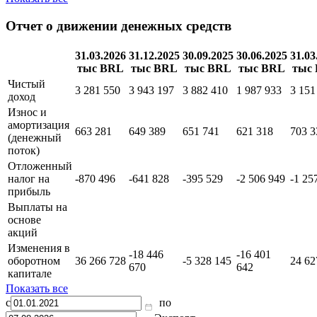
Отчет о движении денежных средств
31.03.2026
31.12.2025
30.09.2025
30.06.2025
31.03
тыс BRL
тыс BRL
тыс BRL
тыс BRL
тыс
Чистый
3 281 550
3 943 197
3 882 410
1 987 933
3 151
доход
Износ и
амортизация
663 281
649 389
651 741
621 318
703 3
(денежный
поток)
Отложенный
налог на
-870 496
-641 828
-395 529
-2 506 949
-1 25
прибыль
Выплаты на
основе
акций
Изменения в
-18 446
-16 401
оборотном
36 266 728
-5 328 145
24 62
670
642
капитале
Показать все
с
по