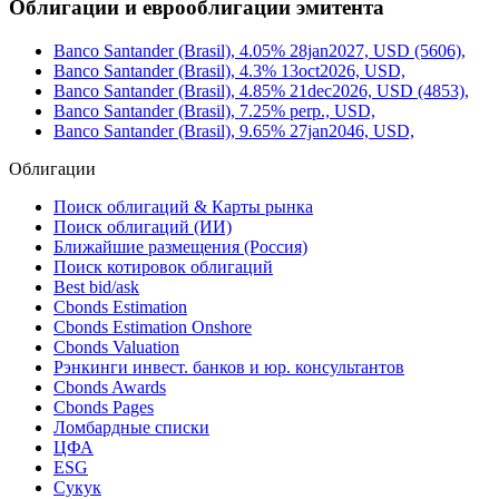
Облигации и еврооблигации эмитента
Banco Santander (Brasil), 4.05% 28jan2027, USD (5606),
Banco Santander (Brasil), 4.3% 13oct2026, USD,
Banco Santander (Brasil), 4.85% 21dec2026, USD (4853),
Banco Santander (Brasil), 7.25% perp., USD,
Banco Santander (Brasil), 9.65% 27jan2046, USD,
Облигации
Поиск облигаций & Карты рынка
Поиск облигаций (ИИ)
Ближайшие размещения (Россия)
Поиск котировок облигаций
Best bid/ask
Cbonds Estimation
Cbonds Estimation Onshore
Cbonds Valuation
Рэнкинги инвест. банков и юр. консультантов
Cbonds Awards
Cbonds Pages
Ломбардные списки
ЦФА
ESG
Сукук