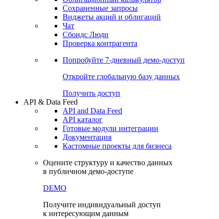
Сохраненные запросы
Виджеты акций и облигаций
Чат
Сбондс Люди
Проверка контрагента
Попробуйте
7-дневный
демо-доступ
Откройте глобальную базу данных
Получить доступ
API & Data Feed
API and Data Feed
API каталог
Готовые модули интеграции
Документация
Кастомные проекты для бизнеса
Оцените структуру и качество данных
в публичном демо-доступе
DEMO
Получите индивидуальный доступ
к интересующим данным