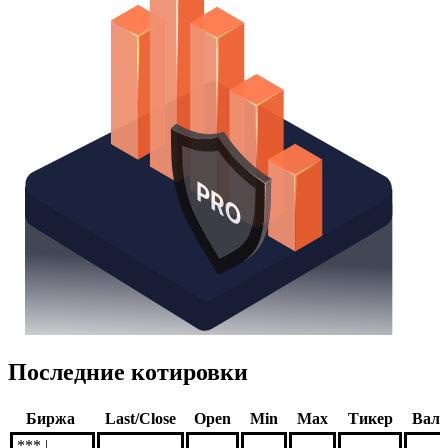
Последние котировки
Биржа
Last/Close
Open
Min
Max
Тикер
Вал
*** |