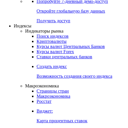
Попробуйте
7-дневный
демо-доступ
Откройте глобальную базу данных
Получить доступ
Индексы
Индикаторы рынка
Поиск индексов
Криптовалюты
Курсы валют Центральных Банков
Курсы валют Forex
Ставки центральных банков
Создать индекс
Возможность создания своего индекса
Макроэкономика
Страницы стран
Макроэкономика
Росстат
Виджет:
Карта процентных ставок