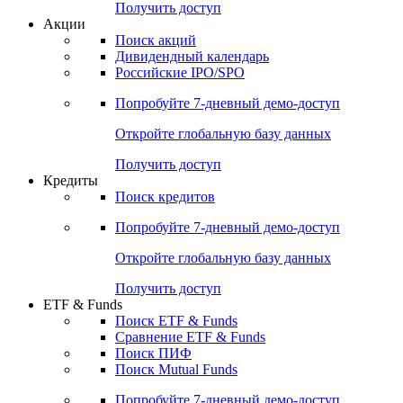
Получить доступ
Акции
Поиск акций
Дивидендный календарь
Российские IPO/SPO
Попробуйте
7-дневный
демо-доступ
Откройте глобальную базу данных
Получить доступ
Кредиты
Поиск кредитов
Попробуйте
7-дневный
демо-доступ
Откройте глобальную базу данных
Получить доступ
ETF & Funds
Поиск ETF & Funds
Сравнение ETF & Funds
Поиск ПИФ
Поиск Mutual Funds
Попробуйте
7-дневный
демо-доступ