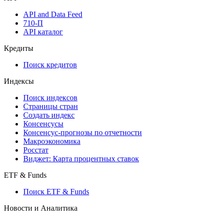
API and Data Feed
710-П
API каталог
Кредиты
Поиск кредитов
Индексы
Поиск индексов
Страницы стран
Создать индекс
Консенсусы
Консенсус-прогнозы по отчетности
Макроэкономика
Росстат
Виджет: Карта процентных ставок
ETF & Funds
Поиск ETF & Funds
Новости и Аналитика