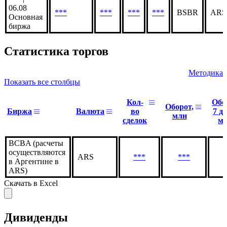
06.08
***
***
***
***
BSBR
ARS
Основная
биржа
Статистика торгов
Методика
Показать все столбцы
Кол-
Обо
Оборот,
Биржа
Валюта
во
7 дн
млн
сделок
м
BCBA (расчеты
осуществляются
ARS
***
***
в Аргентине в
ARS)
Скачать в Excel
Дивиденды