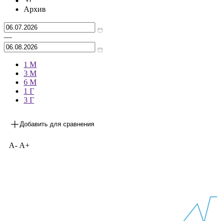
Архив
—
1 М
3 М
6 М
1 Г
3 Г
Добавить для сравнения