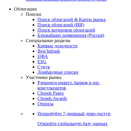
Облигации
Поиски
Поиск облигаций & Карты рынка
Поиск облигаций (ИИ)
Поиск котировок облигаций
Ближайшие размещения (Россия)
Специальные разделы
Кривые доходности
Best bid/ask
ЦФА
ESG
Сукук
Ломбардные списки
Участники рынка
Рэнкинги инвест. банков и юр.
консультантов
Cbonds Pages
Cbonds Awards
Опросы
Попробуйте
7-дневный
демо-доступ
Откройте глобальную базу данных