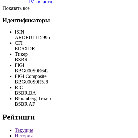
IV кв. англ.
Показать все
Идентификаторы
ISIN
ARDEUT115995
CFI
EDSXDR
Тикер
BSBR
FIGI
BBG000S9R642
FIGI Composite
BBG000S9R5J8
RIC
BSBR.BA
Bloomberg Тикер
BSBR AF
Рейтинги
Текущие
История