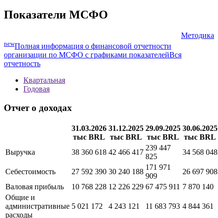
Показатели МСФО
Методика
new
Полная информация о финансовой отчетности
организации по МСФО с графиками показателей
Вся
отчетность
Квартальная
Годовая
Отчет о доходах
31.03.2026
31.12.2025
29.09.2025
30.06.2025
тыс BRL
тыс BRL
тыс BRL
тыс BRL
239 447
Выручка
38 360 618
42 466 417
34 568 048
825
171 971
Себестоимость
27 592 390
30 240 188
26 697 908
909
Валовая прибыль
10 768 228
12 226 229
67 475 911
7 870 140
Общие и
административные
5 021 172
4 243 121
11 683 793
4 844 361
расходы