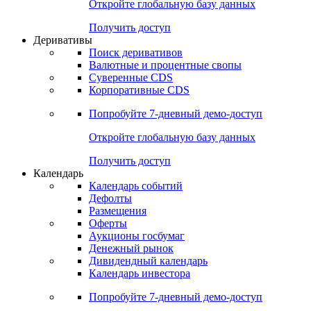
Откройте глобальную базу данных
Получить доступ
Деривативы
Поиск деривативов
Валютные и процентные свопы
Суверенные CDS
Корпоративные CDS
Попробуйте
7-дневный
демо-доступ
Откройте глобальную базу данных
Получить доступ
Календарь
Календарь событий
Дефолты
Размещения
Оферты
Аукционы госбумаг
Денежный рынок
Дивидендный календарь
Календарь инвестора
Попробуйте
7-дневный
демо-доступ