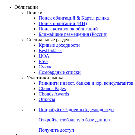
Облигации
Поиски
Поиск облигаций & Карты рынка
Поиск облигаций (ИИ)
Поиск котировок облигаций
Ближайшие размещения (Россия)
Специальные разделы
Кривые доходности
Best bid/ask
ЦФА
ESG
Сукук
Ломбардные списки
Участники рынка
Рэнкинги инвест. банков и юр. консультантов
Cbonds Pages
Cbonds Awards
Опросы
Попробуйте
7-дневный
демо-доступ
Откройте глобальную базу данных
Получить доступ