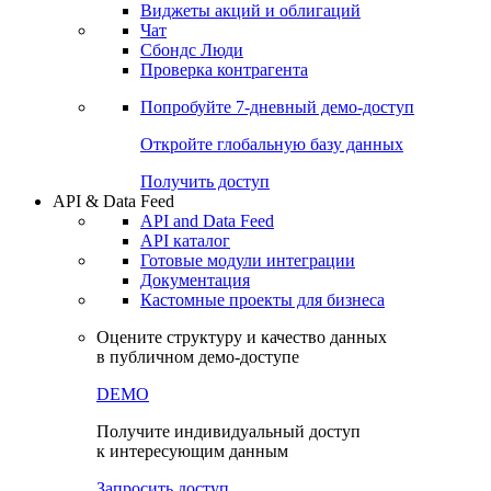
Виджеты акций и облигаций
Чат
Сбондс Люди
Проверка контрагента
Попробуйте
7-дневный
демо-доступ
Откройте глобальную базу данных
Получить доступ
API & Data Feed
API and Data Feed
API каталог
Готовые модули интеграции
Документация
Кастомные проекты для бизнеса
Оцените структуру и качество данных
в публичном демо-доступе
DEMO
Получите индивидуальный доступ
к интересующим данным
Запросить доступ