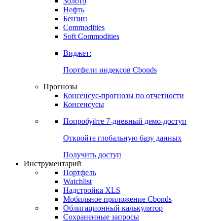
Золото
Нефть
Бензин
Commodities
Soft Commodities
Виджет:
Портфели индексов Cbonds
Прогнозы
Консенсус-прогнозы по отчетности
Консенсусы
Попробуйте
7-дневный
демо-доступ
Откройте глобальную базу данных
Получить доступ
Инструментарий
Портфель
Watchlist
Надстройка XLS
Мобильное приложение Cbonds
Облигационный калькулятор
Сохраненные запросы