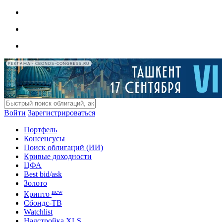
РЕКЛАМА • CBONDS-CONGRESS.RU
Войти
Зарегистрироваться
Портфель
Консенсусы
Поиск облигаций (ИИ)
Кривые доходности
ЦФА
Best bid/ask
Золото
new
Крипто
Сбондс-ТВ
Watchlist
Надстройка XLS