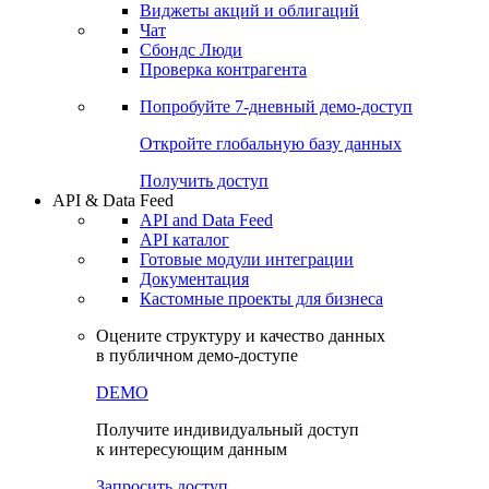
Виджеты акций и облигаций
Чат
Сбондс Люди
Проверка контрагента
Попробуйте
7-дневный
демо-доступ
Откройте глобальную базу данных
Получить доступ
API & Data Feed
API and Data Feed
API каталог
Готовые модули интеграции
Документация
Кастомные проекты для бизнеса
Оцените структуру и качество данных
в публичном демо-доступе
DEMO
Получите индивидуальный доступ
к интересующим данным
Запросить доступ