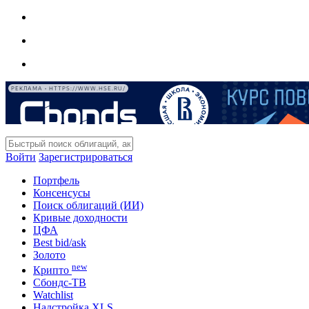
РЕКЛАМА • HTTPS://WWW.HSE.RU/
Войти
Зарегистрироваться
Портфель
Консенсусы
Поиск облигаций (ИИ)
Кривые доходности
ЦФА
Best bid/ask
Золото
new
Крипто
Сбондс-ТВ
Watchlist
Надстройка XLS