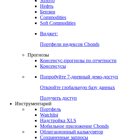
Золото
Нефть
Бензин
Commodities
Soft Commodities
Виджет:
Портфели индексов Cbonds
Прогнозы
Консенсус-прогнозы по отчетности
Консенсусы
Попробуйте
7-дневный
демо-доступ
Откройте глобальную базу данных
Получить доступ
Инструментарий
Портфель
Watchlist
Надстройка XLS
Мобильное приложение Cbonds
Облигационный калькулятор
Сохраненные запросы