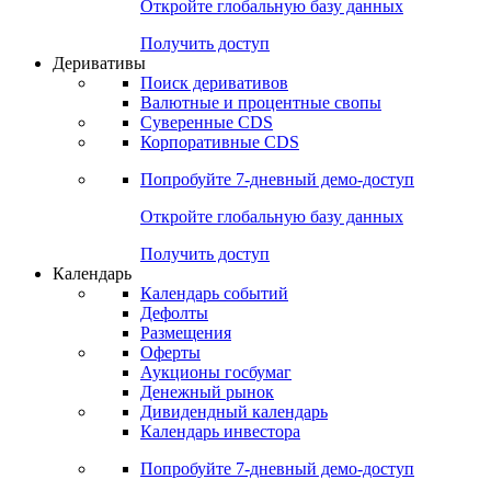
Откройте глобальную базу данных
Получить доступ
Деривативы
Поиск деривативов
Валютные и процентные свопы
Суверенные CDS
Корпоративные CDS
Попробуйте
7-дневный
демо-доступ
Откройте глобальную базу данных
Получить доступ
Календарь
Календарь событий
Дефолты
Размещения
Оферты
Аукционы госбумаг
Денежный рынок
Дивидендный календарь
Календарь инвестора
Попробуйте
7-дневный
демо-доступ