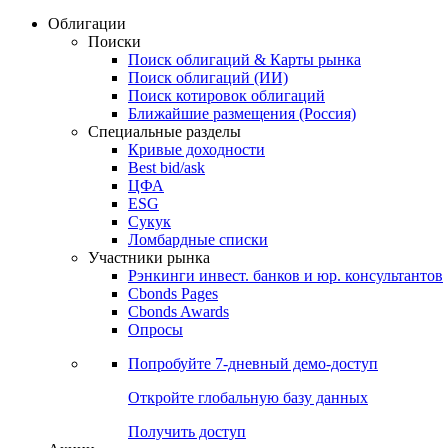
Облигации
Поиски
Поиск облигаций & Карты рынка
Поиск облигаций (ИИ)
Поиск котировок облигаций
Ближайшие размещения (Россия)
Специальные разделы
Кривые доходности
Best bid/ask
ЦФА
ESG
Сукук
Ломбардные списки
Участники рынка
Рэнкинги инвест. банков и юр. консультантов
Cbonds Pages
Cbonds Awards
Опросы
Попробуйте
7-дневный
демо-доступ
Откройте глобальную базу данных
Получить доступ