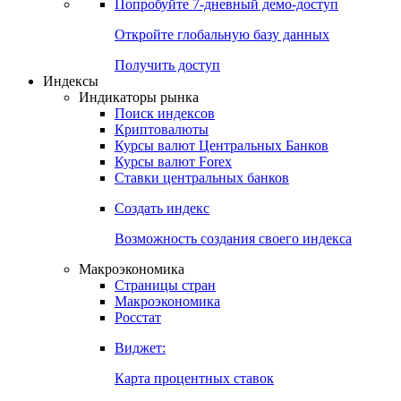
Попробуйте
7-дневный
демо-доступ
Откройте глобальную базу данных
Получить доступ
Индексы
Индикаторы рынка
Поиск индексов
Криптовалюты
Курсы валют Центральных Банков
Курсы валют Forex
Ставки центральных банков
Создать индекс
Возможность создания своего индекса
Макроэкономика
Страницы стран
Макроэкономика
Росстат
Виджет:
Карта процентных ставок