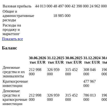
Валовая прибыль
44 013 000
48 497 000
42 398 000
24 962 000
Общие и
административные
18 985 000
расходы
Расходы на
продажу и
маркетинг
Показать все
Баланс
30.06.2026
31.12.2025
30.06.2025
31.12.2024
30.
тыс EUR
тыс EUR
тыс EUR
тыс EUR
ты
Денежные
212 998
326 959
315 452
308 046
196
средства и их
000
000
000
000
00
эквиваленты
Краткосрочные
477 967
инвестиции
000
Денежные
средства и
212 998
326 959
315 452
786 013
196
краткосрочные
000
000
000
000
00
инвестиции