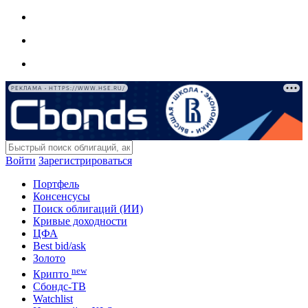
РЕКЛАМА • HTTPS://WWW.HSE.RU/
Войти
Зарегистрироваться
Портфель
Консенсусы
Поиск облигаций (ИИ)
Кривые доходности
ЦФА
Best bid/ask
Золото
new
Крипто
Сбондс-ТВ
Watchlist