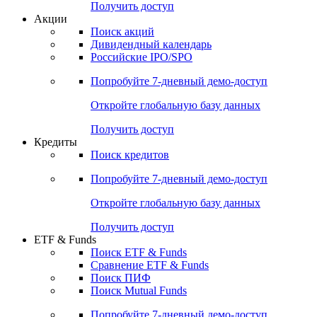
Получить доступ
Акции
Поиск акций
Дивидендный календарь
Российские IPO/SPO
Попробуйте
7-дневный
демо-доступ
Откройте глобальную базу данных
Получить доступ
Кредиты
Поиск кредитов
Попробуйте
7-дневный
демо-доступ
Откройте глобальную базу данных
Получить доступ
ETF & Funds
Поиск ETF & Funds
Сравнение ETF & Funds
Поиск ПИФ
Поиск Mutual Funds
Попробуйте
7-дневный
демо-доступ