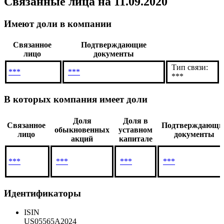
Связанные лица
на 11.09.2020
Имеют доли в компании
Связанное
Подтверждающие
лицо
документы
Тип связи:
***
***
***
В которых компания имеет доли
Доля
Доля в
Связанное
Подтверждающи
обыкновенных
уставном
лицо
документы
акций
капитале
***
***
***
***
Идентификаторы
ISIN
US05565A2024