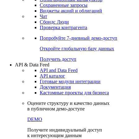
Сохраненные запросы
Виджеты акций и облигаций
Чат
Сбондс Люди
Проверка контрагента
Попробуйте
7-дневный
демо-доступ
Откройте глобальную базу данных
Получить доступ
API & Data Feed
API and Data Feed
API каталог
Готовые модули интеграции
Документация
Кастомные проекты для бизнеса
Оцените структуру и качество данных
в публичном демо-доступе
DEMO
Получите индивидуальный доступ
к интересующим данным