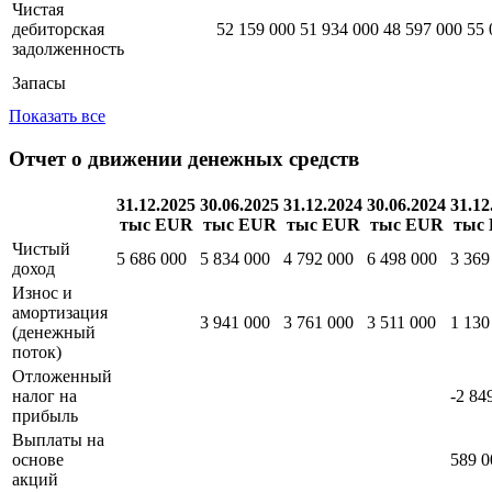
Чистая
дебиторская
52 159 000
51 934 000
48 597 000
55 
задолженность
Запасы
Показать все
Отчет о движении денежных средств
31.12.2025
30.06.2025
31.12.2024
30.06.2024
31.12
тыс EUR
тыс EUR
тыс EUR
тыс EUR
тыс
Чистый
5 686 000
5 834 000
4 792 000
6 498 000
3 369
доход
Износ и
амортизация
3 941 000
3 761 000
3 511 000
1 130
(денежный
поток)
Отложенный
налог на
-2 84
прибыль
Выплаты на
основе
589 0
акций