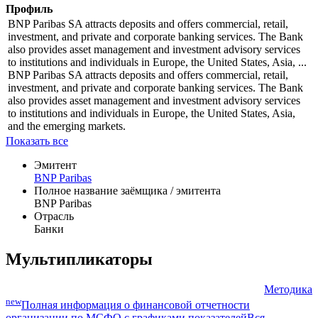
Профиль
BNP Paribas SA attracts deposits and offers commercial, retail,
investment, and private and corporate banking services. The Bank
also provides asset management and investment advisory services
to institutions and individuals in Europe, the United States, Asia, ...
BNP Paribas SA attracts deposits and offers commercial, retail,
investment, and private and corporate banking services. The Bank
also provides asset management and investment advisory services
to institutions and individuals in Europe, the United States, Asia,
and the emerging markets.
Показать все
Эмитент
BNP Paribas
Полное название заёмщика / эмитента
BNP Paribas
Отрасль
Банки
Мультипликаторы
Методика
new
Полная информация о финансовой отчетности
организации по МСФО с графиками показателей
Вся