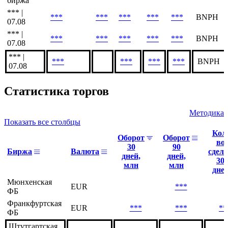
биржа
*** |
***
***
***
***
***
BNPH
07.08
*** |
***
***
***
***
***
BNPH
07.08
*** |
***
***
***
***
BNPH
07.08
Статистика торгов
Методика
Показать все столбцы
Кол
Оборот
Оборот
во
30
90
Биржа
Валюта
сдел
дней,
дней,
30
млн
млн
дне
Мюнхенская
EUR
***
ФБ
Франкфуртская
EUR
***
***
**
ФБ
Штутгартская