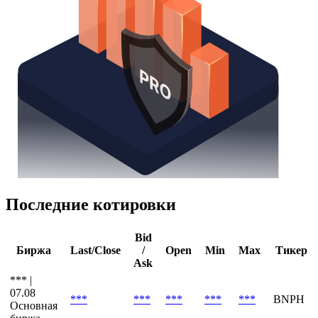
Последние котировки
Bid
Биржа
Last/Close
/
Open
Min
Max
Тикер
Ask
*** |
07.08
***
***
***
***
***
BNPH
Основная