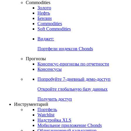
Commodities
Золото
Нефть
Бензин
Commodities
Soft Commodities
Виджет:
Портфели индексов Cbonds
Прогнозы
Консенсус-прогнозы по отчетности
Консенсусы
Попробуйте
7-дневный
демо-доступ
Откройте глобальную базу данных
Получить доступ
Инструментарий
Портфель
Watchlist
Надстройка XLS
Мобильное приложение Cbonds
Облигационный калькулятор