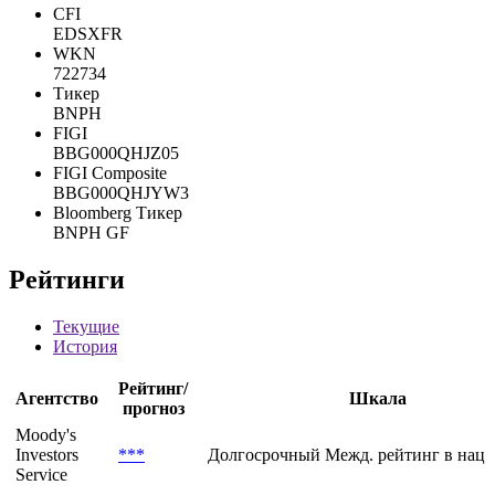
CFI
EDSXFR
WKN
722734
Тикер
BNPH
FIGI
BBG000QHJZ05
FIGI Composite
BBG000QHJYW3
Bloomberg Тикер
BNPH GF
Рейтинги
Текущие
История
Рейтинг/
Агентство
Шкала
прогноз
Moody's
Investors
***
Долгосрочный Межд. рейтинг в нац.
Service