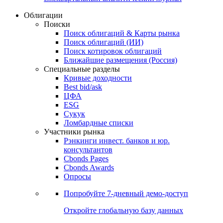
Облигации
Поиски
Поиск облигаций & Карты рынка
Поиск облигаций (ИИ)
Поиск котировок облигаций
Ближайшие размещения (Россия)
Специальные разделы
Кривые доходности
Best bid/ask
ЦФА
ESG
Сукук
Ломбардные списки
Участники рынка
Рэнкинги инвест. банков и юр.
консультантов
Cbonds Pages
Cbonds Awards
Опросы
Попробуйте
7-дневный
демо-доступ
Откройте глобальную базу данных