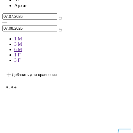
Архив
—
1 М
3 М
6 М
1 Г
3 Г
Добавить для сравнения