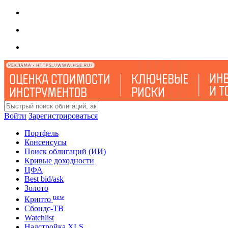
РЕКЛАМА • HTTPS://WWW.HSE.RU/
Войти
Зарегистрироваться
Портфель
Консенсусы
Поиск облигаций (ИИ)
Кривые доходности
ЦФА
Best bid/ask
Золото
new
Крипто
Сбондс-ТВ
Watchlist
Надстройка XLS