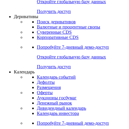
Откройте глобальную базу данных
Получить доступ
Деривативы
Поиск деривативов
Валютные и процентные свопы
Суверенные CDS
Корпоративные CDS
Попробуйте
7-дневный
демо-доступ
Откройте глобальную базу данных
Получить доступ
Календарь
Календарь событий
Дефолты
Размещения
Оферты
Аукционы госбумаг
Денежный рынок
Дивидендный календарь
Календарь инвестора
Попробуйте
7-дневный
демо-доступ