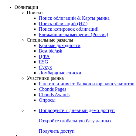
Облигации
Поиски
Поиск облигаций & Карты рынка
Поиск облигаций (ИИ)
Поиск котировок облигаций
Ближайшие размещения (Россия)
Специальные разделы
Кривые доходности
Best bid/ask
ЦФА
ESG
Сукук
Ломбардные списки
Участники рынка
Рэнкинги инвест. банков и юр. консультантов
Cbonds Pages
Cbonds Awards
Опросы
Попробуйте
7-дневный
демо-доступ
Откройте глобальную базу данных
Получить доступ