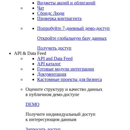
Виджеты акций и облигаций
Чат
Сбондс Люди
Проверка контрагента
Попробуйте
7-дневный
демо-доступ
Откройте глобальную базу данных
Получить доступ
API & Data Feed
API and Data Feed
API каталог
Готовые модули интеграции
Документация
Кастомные проекты для бизнеса
Оцените структуру и качество данных
в публичном демо-доступе
DEMO
Получите индивидуальный доступ
к интересующим данным
Запросить доступ