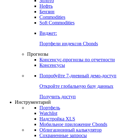
Золото
Нефть
Бензин
Commodities
Soft Commodities
Виджет:
Портфели индексов Cbonds
Прогнозы
Консенсус-прогнозы по отчетности
Консенсусы
Попробуйте
7-дневный
демо-доступ
Откройте глобальную базу данных
Получить доступ
Инструментарий
Портфель
Watchlist
Надстройка XLS
Мобильное приложение Cbonds
Облигационный калькулятор
Сохраненные запросы