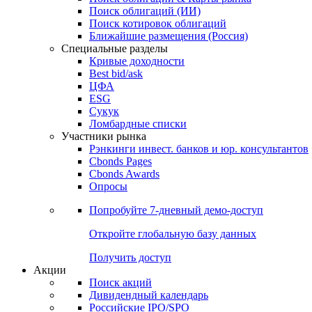
Облигации
Поиски
Поиск облигаций & Карты рынка
Поиск облигаций (ИИ)
Поиск котировок облигаций
Ближайшие размещения (Россия)
Специальные разделы
Кривые доходности
Best bid/ask
ЦФА
ESG
Сукук
Ломбардные списки
Участники рынка
Рэнкинги инвест. банков и юр. консультантов
Cbonds Pages
Cbonds Awards
Опросы
Попробуйте
7-дневный
демо-доступ
Откройте глобальную базу данных
Получить доступ