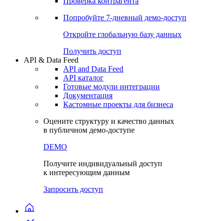
Виджеты акций и облигаций
Чат
Сбондс Люди
Проверка контрагента
Попробуйте
7-дневный
демо-доступ
Откройте глобальную базу данных
Получить доступ
API & Data Feed
API and Data Feed
API каталог
Готовые модули интеграции
Документация
Кастомные проекты для бизнеса
Оцените структуру и качество данных
в публичном демо-доступе
DEMO
Получите индивидуальный доступ
к интересующим данным
Запросить доступ