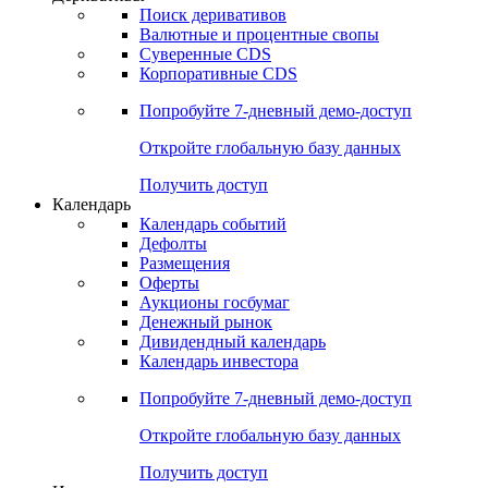
Откройте глобальную базу данных
Получить доступ
Деривативы
Поиск деривативов
Валютные и процентные свопы
Суверенные CDS
Корпоративные CDS
Попробуйте
7-дневный
демо-доступ
Откройте глобальную базу данных
Получить доступ
Календарь
Календарь событий
Дефолты
Размещения
Оферты
Аукционы госбумаг
Денежный рынок
Дивидендный календарь
Календарь инвестора
Попробуйте
7-дневный
демо-доступ