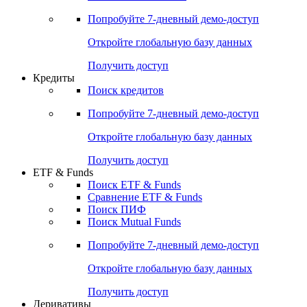
Акции
Поиск акций
Дивидендный календарь
Российские IPO/SPO
Попробуйте
7-дневный
демо-доступ
Откройте глобальную базу данных
Получить доступ
Кредиты
Поиск кредитов
Попробуйте
7-дневный
демо-доступ
Откройте глобальную базу данных
Получить доступ
ETF & Funds
Поиск ETF & Funds
Сравнение ETF & Funds
Поиск ПИФ
Поиск Mutual Funds
Попробуйте
7-дневный
демо-доступ