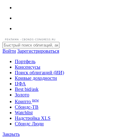
РЕКЛАМА • CBONDS-CONGRESS.RU
Войти
Зарегистрироваться
Портфель
Консенсусы
Поиск облигаций (ИИ)
Кривые доходности
ЦФА
Best bid/ask
Золото
new
Крипто
Сбондс-ТВ
Watchlist
Надстройка XLS