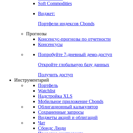
Золото
Нефть
Бензин
Commodities
Soft Commodities
Виджет:
Портфели индексов Cbonds
Прогнозы
Консенсус-прогнозы по отчетности
Консенсусы
Попробуйте
7-дневный
демо-доступ
Откройте глобальную базу данных
Получить доступ
Инструментарий
Портфель
Watchlist
Надстройка XLS
Мобильное приложение Cbonds
Облигационный калькулятор
Сохраненные запросы