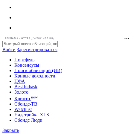
РЕКЛАМА • HTTPS://WWW.HSE.RU/
Войти
Зарегистрироваться
Портфель
Консенсусы
Поиск облигаций (ИИ)
Кривые доходности
ЦФА
Best bid/ask
Золото
new
Крипто
Сбондс-ТВ
Watchlist