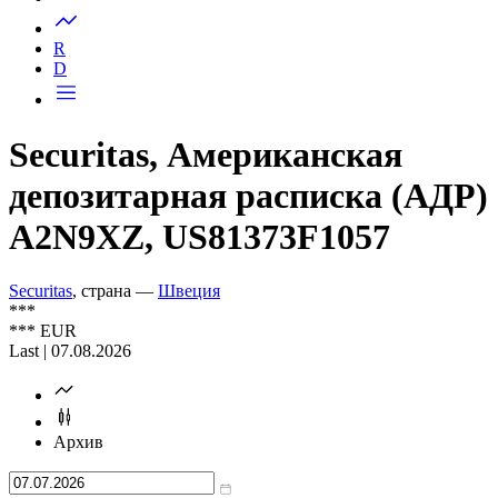
Запросить доступ
R
D
Securitas, Американская
депозитарная расписка (АДР)
A2N9XZ, US81373F1057
Securitas
, страна —
Швеция
***
***
EUR
Last | 07.08.2026