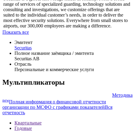
range of services of specialized guarding, technology solutions and
consulting and investigations, we customize offerings that are
suited to the individual customer’s needs, in order ...
Securitas is a global knowledge leader in security. From a broad
range of services of specialized guarding, technology solutions and
consulting and investigations, we customize offerings that are
suited to the individual customer’s needs, in order to deliver the
most effective security solutions. Everywhere from small stores to
airports, our 300,000 employees are making a difference.
Показать все
Эмитент
Securitas
Полное название заёмщика / эмитента
Securitas AB
Отрасль
Персональные и коммерческие услуги
Мультипликаторы
Методика
new
Полная информация о финансовой отчетности
организации по МСФО с графиками показателей
Вся
отчетность