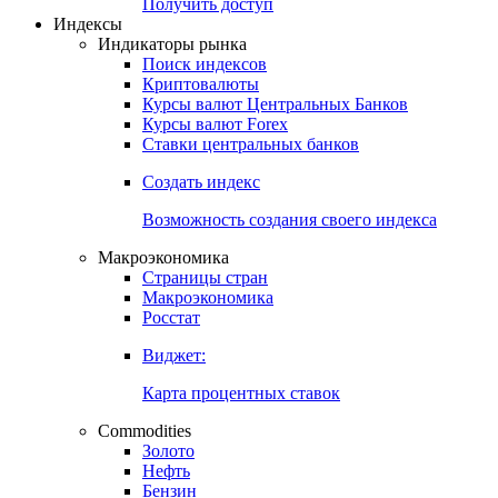
Попробуйте
7-дневный
демо-доступ
Откройте глобальную базу данных
Получить доступ
Индексы
Индикаторы рынка
Поиск индексов
Криптовалюты
Курсы валют Центральных Банков
Курсы валют Forex
Ставки центральных банков
Создать индекс
Возможность создания своего индекса
Макроэкономика
Страницы стран
Макроэкономика
Росстат
Виджет:
Карта процентных ставок