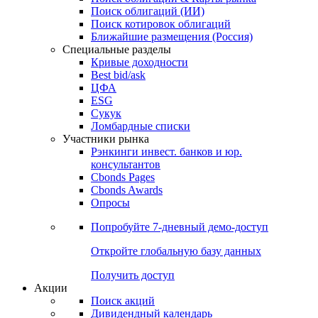
Облигации
Поиски
Поиск облигаций & Карты рынка
Поиск облигаций (ИИ)
Поиск котировок облигаций
Ближайшие размещения (Россия)
Специальные разделы
Кривые доходности
Best bid/ask
ЦФА
ESG
Сукук
Ломбардные списки
Участники рынка
Рэнкинги инвест. банков и юр.
консультантов
Cbonds Pages
Cbonds Awards
Опросы
Попробуйте
7-дневный
демо-доступ
Откройте глобальную базу данных