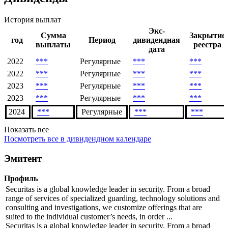
биржа
Дивиденды
История выплат
Экс-
Сумма
Закрытие
год
Период
дивидендная
выплаты
реестра
дата
2022
***
Регулярные
***
***
2022
***
Регулярные
***
***
2023
***
Регулярные
***
***
2023
***
Регулярные
***
***
2024
***
Регулярные
***
***
Показать все
Посмотреть все в дивидендном календаре
Эмитент
Профиль
Securitas is a global knowledge leader in security. From a broad