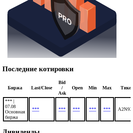
Последние котировки
Bid
Биржа
Last/Close
/
Open
Min
Max
Тике
Ask
*** |
07.08
***
***
***
***
***
A2N9
Основная