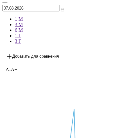
Архив
—
1 М
3 М
6 М
1 Г
3 Г
Добавить для сравнения