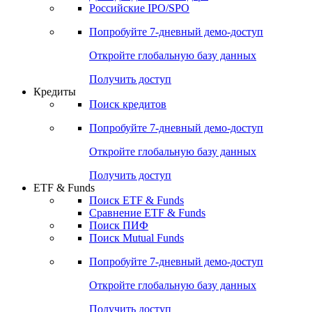
Получить доступ
Акции
Поиск акций
Дивидендный календарь
Российские IPO/SPO
Попробуйте
7-дневный
демо-доступ
Откройте глобальную базу данных
Получить доступ
Кредиты
Поиск кредитов
Попробуйте
7-дневный
демо-доступ
Откройте глобальную базу данных
Получить доступ
ETF & Funds
Поиск ETF & Funds
Сравнение ETF & Funds
Поиск ПИФ
Поиск Mutual Funds
Попробуйте
7-дневный
демо-доступ