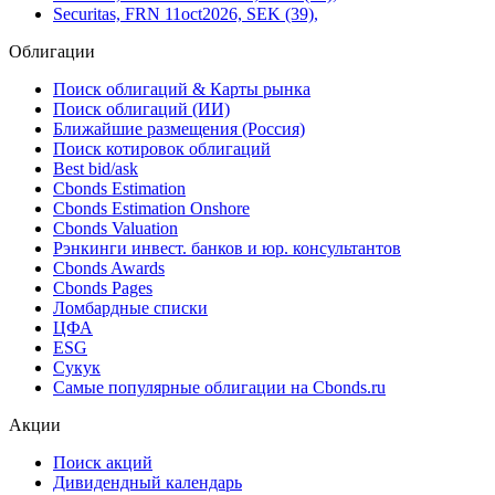
Securitas, 3.375% 20may2032, EUR (40),
Securitas, 3.875% 23feb2030, EUR (38),
Securitas, 4.25% 4apr2027, EUR (36),
Securitas, 4.375% 6mar2029, EUR (37),
Securitas, FRN 11oct2026, SEK (39),
Облигации
Поиск облигаций & Карты рынка
Поиск облигаций (ИИ)
Ближайшие размещения (Россия)
Поиск котировок облигаций
Best bid/ask
Cbonds Estimation
Cbonds Estimation Onshore
Cbonds Valuation
Рэнкинги инвест. банков и юр. консультантов
Cbonds Awards
Cbonds Pages
Ломбардные списки
ЦФА
ESG
Сукук
Самые популярные облигации на Cbonds.ru