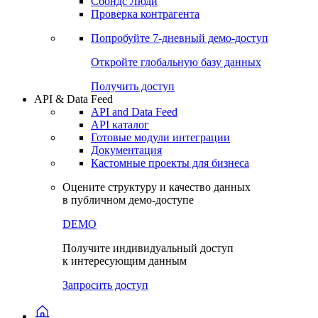
Сохраненные запросы
Виджеты акций и облигаций
Чат
Сбондс Люди
Проверка контрагента
Попробуйте
7-дневный
демо-доступ
Откройте глобальную базу данных
Получить доступ
API & Data Feed
API and Data Feed
API каталог
Готовые модули интеграции
Документация
Кастомные проекты для бизнеса
Оцените структуру и качество данных
в публичном демо-доступе
DEMO
Получите индивидуальный доступ
к интересующим данным