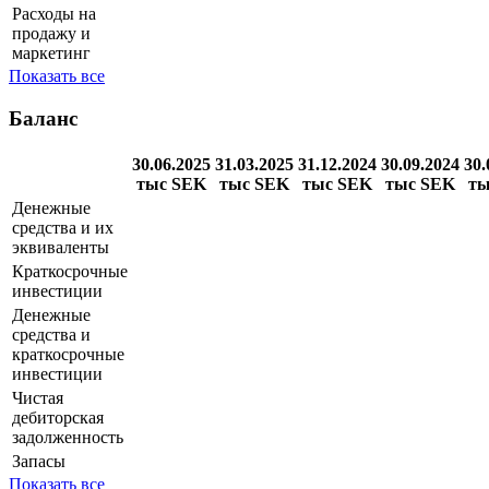
Валовая прибыль
8 249 000
7 720 000
8 043 000
8 268 000
Общие и
административные
5 461 000
5 291 000
5 446 000
расходы
Расходы на
продажу и
маркетинг
Показать все
Баланс
30.06.2025
31.03.2025
31.12.2024
30.09.2024
30.
тыс SEK
тыс SEK
тыс SEK
тыс SEK
ты
Денежные
средства и их
эквиваленты
Краткосрочные
инвестиции
Денежные
средства и
краткосрочные
инвестиции
Чистая