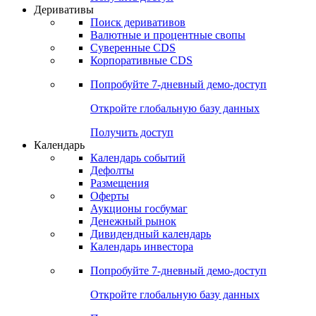
Откройте глобальную базу данных
Получить доступ
Деривативы
Поиск деривативов
Валютные и процентные свопы
Суверенные CDS
Корпоративные CDS
Попробуйте
7-дневный
демо-доступ
Откройте глобальную базу данных
Получить доступ
Календарь
Календарь событий
Дефолты
Размещения
Оферты
Аукционы госбумаг
Денежный рынок
Дивидендный календарь
Календарь инвестора