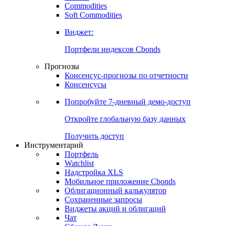
Commodities
Золото
Нефть
Бензин
Commodities
Soft Commodities
Виджет:
Портфели индексов Cbonds
Прогнозы
Консенсус-прогнозы по отчетности
Консенсусы
Попробуйте
7-дневный
демо-доступ
Откройте глобальную базу данных
Получить доступ
Инструментарий
Портфель
Watchlist
Надстройка XLS
Мобильное приложение Cbonds
Облигационный калькулятор