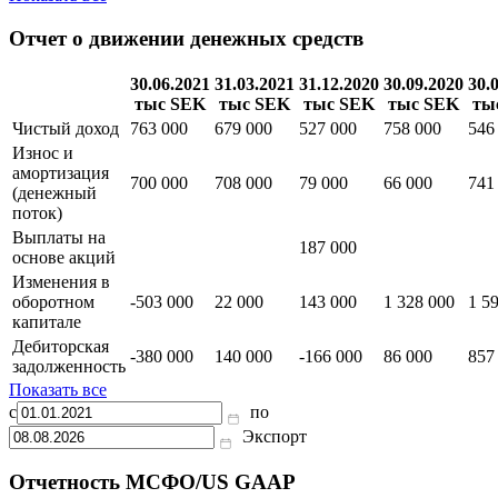
дебиторская
задолженность
Запасы
Показать все
Отчет о движении денежных средств
30.06.2021
31.03.2021
31.12.2020
30.09.2020
30.
тыс SEK
тыс SEK
тыс SEK
тыс SEK
ты
Чистый доход
763 000
679 000
527 000
758 000
546
Износ и
амортизация
700 000
708 000
79 000
66 000
741
(денежный
поток)
Выплаты на
187 000
основе акций
Изменения в
оборотном
-503 000
22 000
143 000
1 328 000
1 5
капитале
Дебиторская
-380 000
140 000
-166 000
86 000
857
задолженность
Показать все
с
по