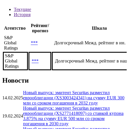
S7M GM
Рейтинги
Текущие
История
Рейтинг/
Агентство
Шкала
прогноз
S&P
Global
***
Долгосрочный Межд. рейтинг в ин. 
Ratings
S&P
Global
***
Долгосрочный Межд. рейтинг в нац.
Ratings
Новости
Новый выпуск: эмитент Securitas разместил
14.02.2025
еврооблигации (XS3003424341) на сумму EUR 300
млн со сроком погашения в 2032 году
Новый выпуск: эмитент Securitas разместил