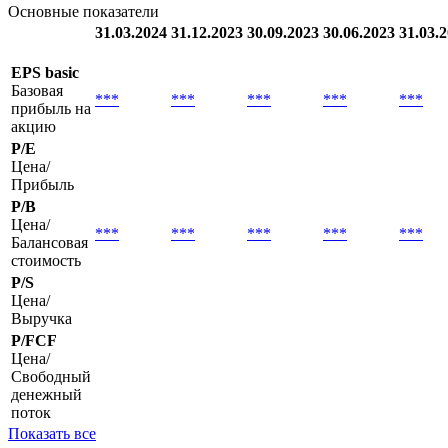
Квартальные
Годовые
Основные показатели
31.03.2024
31.12.2023
30.09.2023
30.06.2023
31.03.
EPS basic
Базовая
***
***
***
***
***
прибыль на
акцию
P/E
Цена/
Прибыль
P/B
Цена/
***
***
***
***
***
Балансовая
стоимость
P/S
Цена/
Выручка
P/FCF
Цена/
Свободный