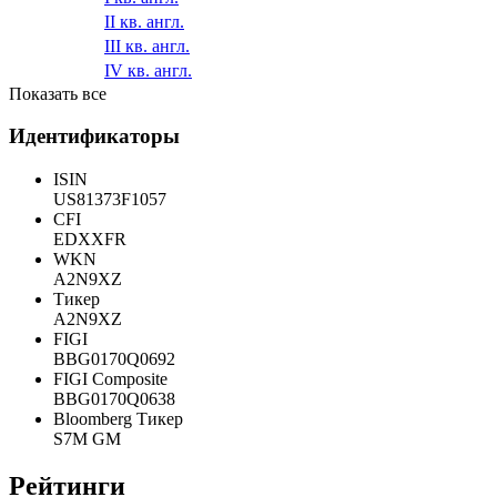
IV кв. англ.
2018
I кв. англ.
II кв. англ.
III кв. англ.
IV кв. англ.
Показать все
Идентификаторы
ISIN
US81373F1057
CFI
EDXXFR
WKN
A2N9XZ
Тикер
A2N9XZ
FIGI
BBG0170Q0692
FIGI Composite
BBG0170Q0638
Bloomberg Тикер