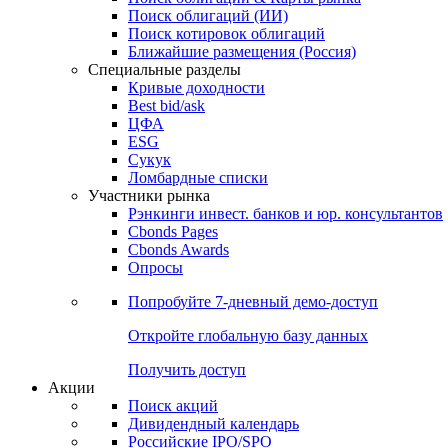
Облигации
Поиски
Поиск облигаций & Карты рынка
Поиск облигаций (ИИ)
Поиск котировок облигаций
Ближайшие размещения (Россия)
Специальные разделы
Кривые доходности
Best bid/ask
ЦФА
ESG
Сукук
Ломбардные списки
Участники рынка
Рэнкинги инвест. банков и юр. консультантов
Cbonds Pages
Cbonds Awards
Опросы
Попробуйте
7-дневный
демо-доступ
Откройте глобальную базу данных
Получить доступ