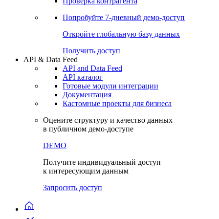
Виджеты акций и облигаций
Чат
Сбондс Люди
Проверка контрагента
Попробуйте
7-дневный
демо-доступ
Откройте глобальную базу данных
Получить доступ
API & Data Feed
API and Data Feed
API каталог
Готовые модули интеграции
Документация
Кастомные проекты для бизнеса
Оцените структуру и качество данных
в публичном демо-доступе
DEMO
Получите индивидуальный доступ
к интересующим данным
Запросить доступ