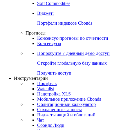
Золото
Нефть
Бензин
Commodities
Soft Commodities
Виджет:
Портфели индексов Cbonds
Прогнозы
Консенсус-прогнозы по отчетности
Консенсусы
Попробуйте
7-дневный
демо-доступ
Откройте глобальную базу данных
Получить доступ
Инструментарий
Портфель
Watchlist
Надстройка XLS
Мобильное приложение Cbonds
Облигационный калькулятор
Сохраненные запросы