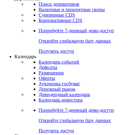
Откройте глобальную базу данных
Получить доступ
Деривативы
Поиск деривативов
Валютные и процентные свопы
Суверенные CDS
Корпоративные CDS
Попробуйте
7-дневный
демо-доступ
Откройте глобальную базу данных
Получить доступ
Календарь
Календарь событий
Дефолты
Размещения
Оферты
Аукционы госбумаг
Денежный рынок
Дивидендный календарь
Календарь инвестора
Попробуйте
7-дневный
демо-доступ