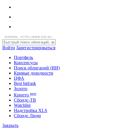
РЕКЛАМА • HTTPS://WWW.HSE.RU/
Войти
Зарегистрироваться
Портфель
Консенсусы
Поиск облигаций (ИИ)
Кривые доходности
ЦФА
Best bid/ask
Золото
new
Крипто
Сбондс-ТВ
Watchlist
Надстройка XLS