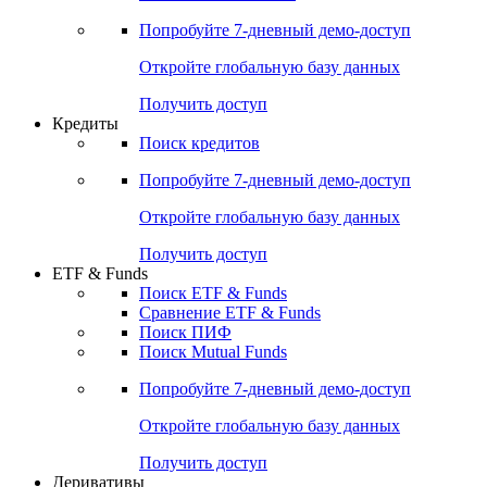
Акции
Поиск акций
Дивидендный календарь
Российские IPO/SPO
Попробуйте
7-дневный
демо-доступ
Откройте глобальную базу данных
Получить доступ
Кредиты
Поиск кредитов
Попробуйте
7-дневный
демо-доступ
Откройте глобальную базу данных
Получить доступ
ETF & Funds
Поиск ETF & Funds
Сравнение ETF & Funds
Поиск ПИФ
Поиск Mutual Funds
Попробуйте
7-дневный
демо-доступ