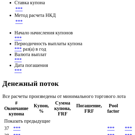
Ставка купона
***
Метод расчета НКД
***
Начало начисления купонов
***
Периодичность выплаты купона
***
раз(а) в год
Валюта выплат
***
Дата погашения
***
Денежный поток
Все расчеты произведены от минимального торгового лота
#
Сумма
Купон,
Погашение,
Pool
Окончание
купона,
%
FRF
factor
купона
FRF
Показать предыдущие
37
***
***
***