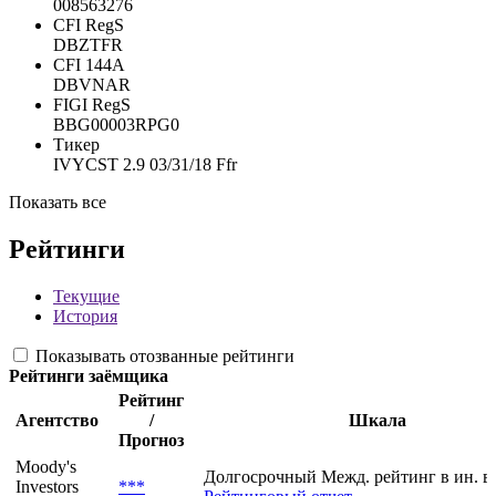
008563276
CFI RegS
DBZTFR
CFI 144A
DBVNAR
FIGI RegS
BBG00003RPG0
Тикер
IVYCST 2.9 03/31/18 Ffr
Показать все
Рейтинги
Текущие
История
Показывать отозванные рейтинги
Рейтинги заёмщика
Рейтинг
Агентство
/
Шкала
Прогноз
Moody's
Долгосрочный Межд. рейтинг в ин. в
Investors
***