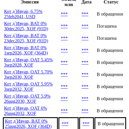
Эмиссия
Дата
Статус
млн
Кот д`Ивуар, 6.75%
***
***
В обращении
25feb2041, USD
Кот д`Ивуар, BAT 0%
***
***
Погашена
30dec2025, XOF (91D)
Кот д`Ивуар, BAT 0%
***
***
Погашена
23dec2025, XOF (91D)
Кот д`Ивуар, BAT 0%
***
***
В обращении
1sep2026, XOF (364D)
Кот д`Ивуар, OAT 5.45%
***
***
В обращении
3sep2028, XOF
Кот д`Ивуар, OAT 5.70%
***
***
В обращении
3sep2030, XOF
Кот д`Ивуар, OAT 5.95%
***
***
В обращении
3sep2032, XOF
Кот д`Ивуар, OAT 5.9%
***
***
В обращении
26aug2030, XOF
Кот д`Ивуар, OAT 6%
***
***
В обращении
26aug2032, XOF
Кот д`Ивуар, BAT 0%
***
***
В обращении
25aug2026, XOF (364D)