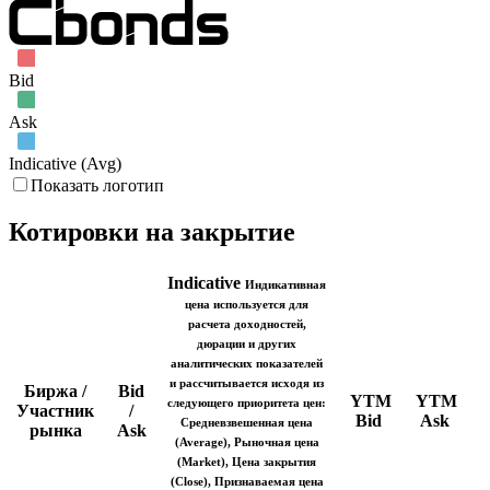
Bid
Ask
Indicative (Avg)
Показать логотип
Котировки на закрытие
Indicative
Индикативная
цена используется для
расчета доходностей,
дюрации и других
аналитических показателей
и рассчитывается исходя из
Биржа /
Bid
I
YTM
YTM
следующего приоритета цен:
Участник
/
Bid
Ask
Средневзвешенная цена
рынка
Ask
(Average), Рыночная цена
(Market), Цена закрытия
(Close), Признаваемая цена