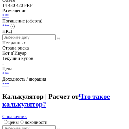
Объем
14 480 420 FRF
Размещение
***
Погашение (оферта)
***
(-)
НКД
Нет данных
Страна риска
Кот д`Ивуар
Текущий купон
-
Цена
***
Доходность / дюрация
***
Калькулятор | Расчет от
Что такое
калькулятор?
Справочник
цены
доходности