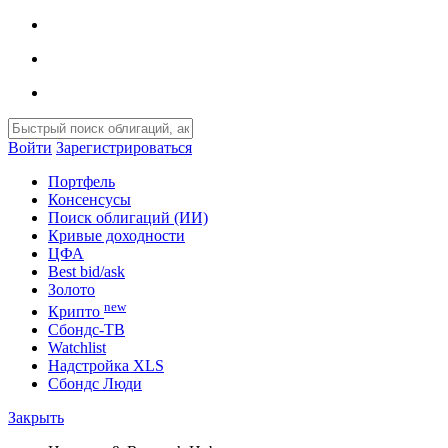
Войти
Зарегистрироваться
Портфель
Консенсусы
Поиск облигаций (ИИ)
Кривые доходности
ЦФА
Best bid/ask
Золото
new
Крипто
Сбондс-ТВ
Watchlist
Надстройка XLS
Сбондс Люди
Закрыть