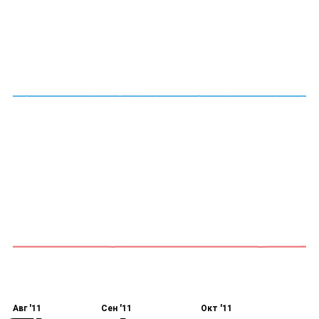
Авг '11
Сен '11
Окт '11