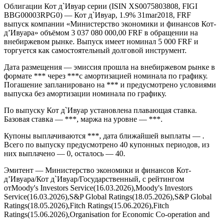
Облигации Кот д`Ивуар серии (ISIN XS0075803808, FIGI
BBG00003RPG0) — Кот д`Ивуар, 1.9% 31mar2018, FRF
выпуск компании «Министерство экономики и финансов Кот-
д’Ивуара» объёмом 3 037 080 000,00 FRF в обращении на
внебиржевом рынке. Выпуск имеет номинал 5 000 FRF и
торгуется как самостоятельный долговой инструмент.
Дата размещения — эмиссия прошла на внебиржевом рынке в
формате *** через ***с амортизацией номинала по графику.
Погашение запланировано на *** и предусмотрено условиями
выпуска без амортизации номинала по графику.
По выпуску Кот д`Ивуар установлена плавающая ставка.
Базовая ставка — ***, маржа на уровне — ***.
Купоны выплачиваются ***, дата ближайшей выплаты — .
Всего по выпуску предусмотрено 40 купонных периодов, из
них выплачено — 0, осталось — 40.
Эмитент — Министерство экономики и финансов Кот-
д’Ивуара/Кот д`Ивуар/Государственный, с рейтингом
отMoody's Investors Service(16.03.2026),Moody's Investors
Service(16.03.2026),S&P Global Ratings(18.05.2026),S&P Global
Ratings(18.05.2026),Fitch Ratings(15.06.2026),Fitch
Ratings(15.06.2026),Organisation for Economic Co-operation and