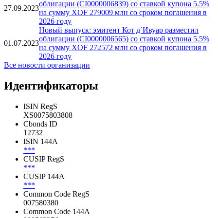
облигации (CI0000006839) со ставкой купона 5.5%
27.09.2023
на сумму XOF 279009 млн со сроком погашения в
2026 году
Новый выпуск: эмитент Кот д`Ивуар разместил
облигации (CI0000006565) со ставкой купона 5.5%
01.07.2023
на сумму XOF 272572 млн со сроком погашения в
2026 году
Все новости организации
Идентификаторы
ISIN RegS
XS0075803808
Cbonds ID
12732
ISIN 144A
***
CUSIP RegS
***
CUSIP 144A
***
Common Code RegS
007580380
Common Code 144A