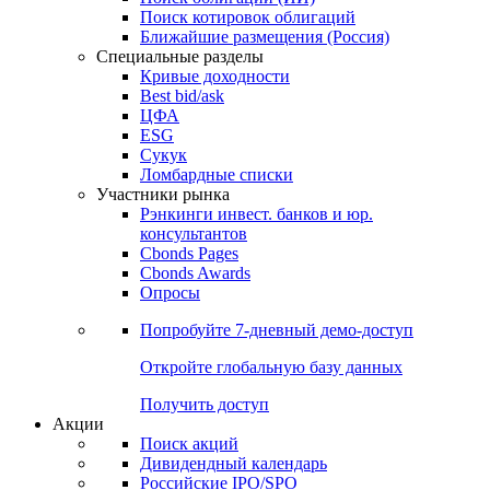
Поиск котировок облигаций
Ближайшие размещения (Россия)
Специальные разделы
Кривые доходности
Best bid/ask
ЦФА
ESG
Сукук
Ломбардные списки
Участники рынка
Рэнкинги инвест. банков и юр.
консультантов
Cbonds Pages
Cbonds Awards
Опросы
Попробуйте
7-дневный
демо-доступ
Откройте глобальную базу данных
Получить доступ
Акции
Поиск акций
Дивидендный календарь
Российские IPO/SPO