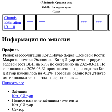
(Admitted), Средняя цена
(Mid), Последняя цена
(Last).
Cbonds
Estimation
***
***
***
***
| 31.10
Информация по эмиссии
Профиль
Рынок еврооблигаций Кот д'Ивуар (Берег Слоновой Кости)
Макроэкономика: Экономика Кот д'Ивуар демонстрирует
годовой рост ВВП на 6.7% по состоянию на 2026-03-31. По
состоянию на 2026-03-31 промышленное производство Кот
д'Ивуар изменилось на -0.2%. Торговый баланс Кот д'Ивуар
имеет положительное значение, составив ...
Показать все
Заёмщик
Кот д`Ивуар
Полное название заёмщика / эмитента
Кот д`Ивуар
Сектор