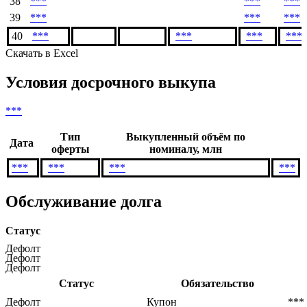
38
***
***
***
39
***
***
***
40
***
***
***
***
Скачать в Excel
Условия досрочного выкупа
***
Тип
Выкупленный объём по
Дата
оферты
номиналу, млн
***
***
***
***
Обслуживание долга
Статус
Дефолт
Дефолт
Дефолт
Статус
Обязательство
Дефолт
Купон
***