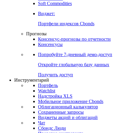
Soft Commodities
Виджет:
Портфели индексов Cbonds
Прогнозы
Консенсус-прогнозы по отчетности
Консенсусы
Попробуйте
7-дневный
демо-доступ
Откройте глобальную базу данных
Получить доступ
Инструментарий
Портфель
Watchlist
Надстройка XLS
Мобильное приложение Cbonds
Облигационный калькулятор
Сохраненные запросы
Виджеты акций и облигаций
Чат
Сбондс Люди