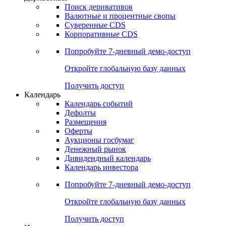
Поиск деривативов
Валютные и процентные свопы
Суверенные CDS
Корпоративные CDS
Попробуйте
7-дневный
демо-доступ
Откройте глобальную базу данных
Получить доступ
Календарь
Календарь событий
Дефолты
Размещения
Оферты
Аукционы госбумаг
Денежный рынок
Дивидендный календарь
Календарь инвестора
Попробуйте
7-дневный
демо-доступ
Откройте глобальную базу данных
Получить доступ