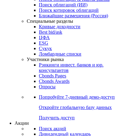
Облигации
Поиски
Поиск облигаций & Карты рынка
Поиск облигаций (ИИ)
Поиск котировок облигаций
Ближайшие размещения (Россия)
Специальные разделы
Кривые доходности
Best bid/ask
ЦФА
ESG
Сукук
Ломбардные списки
Участники рынка
Рэнкинги инвест. банков и юр.
консультантов
Cbonds Pages
Cbonds Awards
Опросы
Попробуйте
7-дневный
демо-доступ
Откройте глобальную базу данных