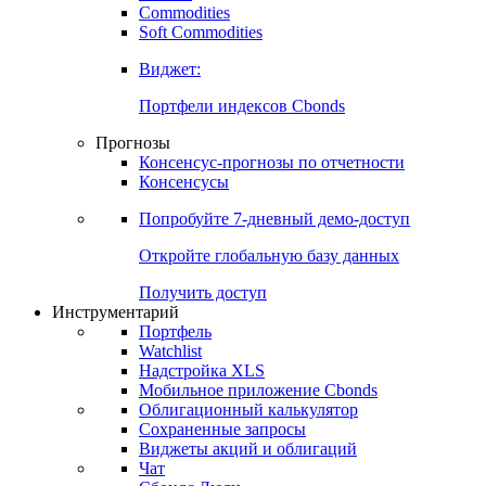
Commodities
Золото
Нефть
Бензин
Commodities
Soft Commodities
Виджет:
Портфели индексов Cbonds
Прогнозы
Консенсус-прогнозы по отчетности
Консенсусы
Попробуйте
7-дневный
демо-доступ
Откройте глобальную базу данных
Получить доступ
Инструментарий
Портфель
Watchlist
Надстройка XLS
Мобильное приложение Cbonds
Облигационный калькулятор