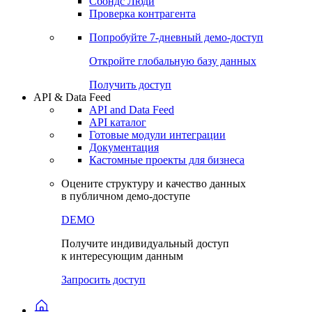
Сохраненные запросы
Виджеты акций и облигаций
Чат
Сбондс Люди
Проверка контрагента
Попробуйте
7-дневный
демо-доступ
Откройте глобальную базу данных
Получить доступ
API & Data Feed
API and Data Feed
API каталог
Готовые модули интеграции
Документация
Кастомные проекты для бизнеса
Оцените структуру и качество данных
в публичном демо-доступе
DEMO
Получите индивидуальный доступ
к интересующим данным