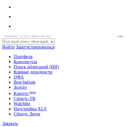
РЕКЛАМА • HTTPS://WWW.HSE.RU/
Войти
Зарегистрироваться
Портфель
Консенсусы
Поиск облигаций (ИИ)
Кривые доходности
ЦФА
Best bid/ask
Золото
new
Крипто
Сбондс-ТВ
Watchlist