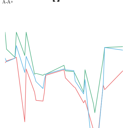
A-
A+