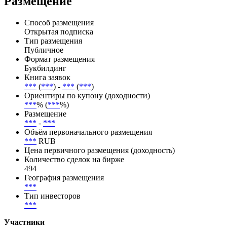
отАКРА(01.06.2026),АКРА(01.06.2026),Эксперт
РА(30.07.2026),Эксперт РА(30.07.2026)
Размещение
Способ размещения
Открытая подписка
Тип размещения
Публичное
Формат размещения
Букбилдинг
Книга заявок
***
(
***
) -
***
(
***
)
Ориентиры по купону (доходности)
***
% (
***
%)
Размещение
***
-
***
Объём первоначального размещения
***
RUB
Цена первичного размещения (доходность)
Количество сделок на бирже
494
География размещения
***