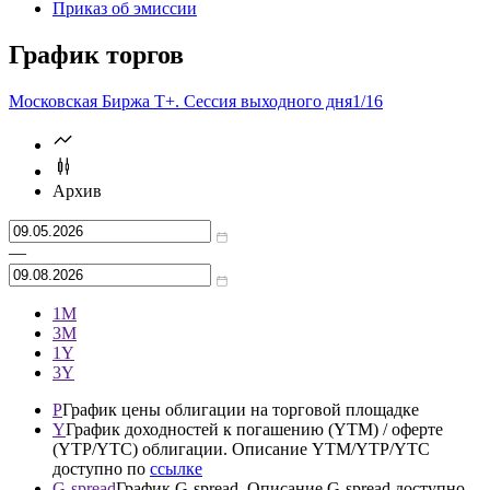
Уведомления о выпуске и размещении
Приказ об эмиссии
График торгов
Московская Биржа T+. Сессия выходного дня
1/16
Архив
—
1М
3М
1Y
3Y
P
График цены облигации на торговой площадке