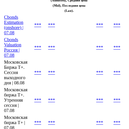
рынка
Ask
(Average), Рыночная цена
(Market), Цена закрытия
(Close), Признаваемая цена
(Admitted), Средняя цена
(Mid), Последняя цена
(Last).
Cbonds
Estimation
***
***
***
***
(onshore) |
07.08
Cbonds
Valuation
***
***
***
***
Россия |
07.08
Московская
Биржа T+.
Сессия
***
***
***
***
выходного
дня | 08.08
Московская
биржа T+.
Утренняя
***
***
***
***
сессия |