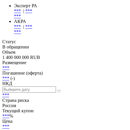
Добавить в Watchlist
Эмиссия
| Эмитент
Эмитент
Эксперт РА
***
|
***
***
АКРА
***
|
***
***
Статус
В обращении
Объем
1 400 000 000 RUB
Размещение
***
Погашение (оферта)
***
(-)
НКД
***
Страна риска
Россия