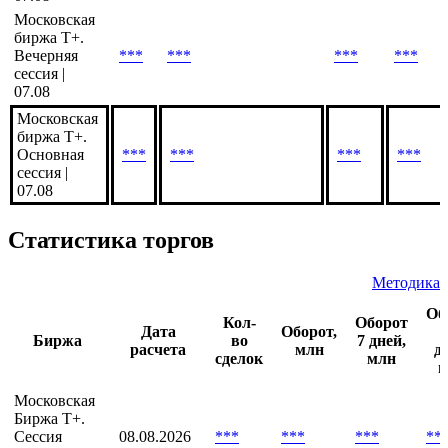
07.08
Московская
биржа Т+ |
***
***
***
***
07.08
Московская
биржа Т+.
Вечерняя
***
***
***
***
сессия |
07.08
Московская
биржа Т+.
Основная
***
***
***
***
сессия |
07.08
Статистика торгов
Методика
Об
Кол-
Оборот
Дата
Оборот,
Биржа
во
7 дней,
расчета
млн
д
сделок
млн
м