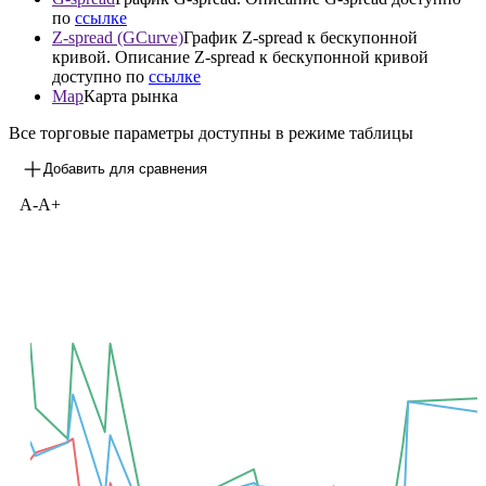
Y
График доходностей к погашению (YTM) / оферте
(YTP/YTC) облигации. Описание YTM/YTP/YTC
доступно по
ссылке
G-spread
График G-spread. Описание G-spread доступно
по
ссылке
Z-spread (GCurve)
График Z-spread к бескупонной
кривой. Описание Z-spread к бескупонной кривой
доступно по
ссылке
Map
Карта рынка
Все торговые параметры доступны в режиме таблицы
Добавить для сравнения