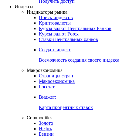
Попробуйте
7-дневный
демо-доступ
Откройте глобальную базу данных
Получить доступ
Индексы
Индикаторы рынка
Поиск индексов
Криптовалюты
Курсы валют Центральных Банков
Курсы валют Forex
Ставки центральных банков
Создать индекс
Возможность создания своего индекса
Макроэкономика
Страницы стран
Макроэкономика
Росстат
Виджет:
Карта процентных ставок