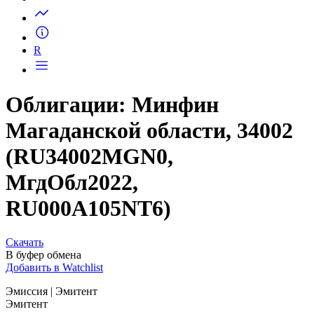
Запросить доступ
R
Облигации: Минфин
Магаданской области, 34002
(RU34002MGN0,
МгдОбл2022,
RU000A105NT6)
Скачать
В буфер обмена