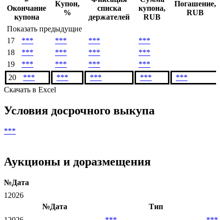
Денежный поток
#
Фиксация
Сумма
Купон,
Погашение,
Окончание
списка
купона,
%
RUB
купона
держателей
RUB
Показать предыдущие
17
***
***
***
***
18
***
***
***
***
19
***
***
***
***
20
***
***
***
***
***
Скачать в Excel
Условия досрочного выкупа
***
Аукционы и доразмещения
№
Дата