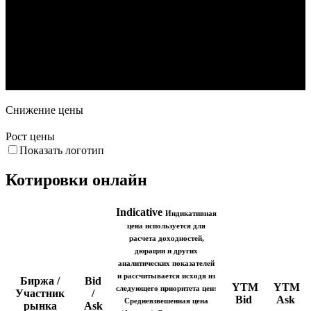
Объем торгов
1. Июн
22. Июн
13. Июл
3. Авг
Снижение цены
Рост цены
Показать логотип
Котировки онлайн
Indicative
Индикативная
цена используется для
расчета доходностей,
дюрации и других
аналитических показателей