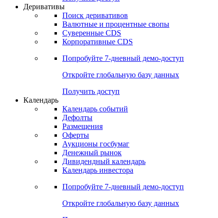
Откройте глобальную базу данных
Получить доступ
Деривативы
Поиск деривативов
Валютные и процентные свопы
Суверенные CDS
Корпоративные CDS
Попробуйте
7-дневный
демо-доступ
Откройте глобальную базу данных
Получить доступ
Календарь
Календарь событий
Дефолты
Размещения
Оферты
Аукционы госбумаг
Денежный рынок
Дивидендный календарь
Календарь инвестора