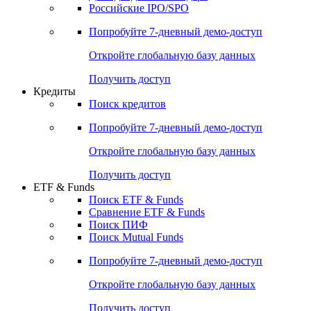
Получить доступ
Акции
Поиск акций
Дивидендный календарь
Российские IPO/SPO
Попробуйте
7-дневный
демо-доступ
Откройте глобальную базу данных
Получить доступ
Кредиты
Поиск кредитов
Попробуйте
7-дневный
демо-доступ
Откройте глобальную базу данных
Получить доступ
ETF & Funds
Поиск ETF & Funds
Сравнение ETF & Funds
Поиск ПИФ
Поиск Mutual Funds
Попробуйте
7-дневный
демо-доступ