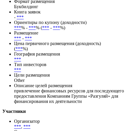
Способ размещения
Открытая подписка
Тип размещения
Публичное
Формат размещения
Букбилдинг
Книга заявок
-
***
Ориентиры по купону (доходности)
***
% -
***
% (
***
-
***
%)
Размещение
***
-
***
Цена первичного размещения (доходность)
(
***
%)
География размещения
***
Тип инвесторов
***
Цели размещения
Other
Описание целей размещения
привлечение финансовых ресурсов для последующего
предоставления Компаниям Группы «Разгуляй» для
финансирования их деятельности