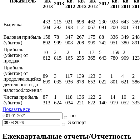
Отчет о финансовых результатах
тыс RUB
II
IV
III
II
IV
III
II
I кв.
I кв.
Показатель
кв.
кв.
кв.
кв.
кв.
кв.
кв
2013
2012
2013
2012
2012
2012
2011
2011
201
433
215
921
698
462
230
928
643
359
Выручка
504
292
198
112
067
691
200
801
731
Валовая прибыль
158
78
347
267
175
88
336
349
248
(убыток)
892
999
908
208
999
742
951
380
891
Прибыль
10
2
-2
-1
-17
5
-159
-2
-1
(убыток) от
612
815
165
235
365
643
780
909
123
продаж
Прибыль
(убыток) от
89
3
117
139
123
3
1
4
2
продолжающейся
699
035
936
878
653
022
801
621
586
деятельности до
налогообложения
Чистая прибыль
87
1
118
136
122
2
14
10
2
(убыток)
313
624
034
221
622
140
919
052
335
Показать все
с
по