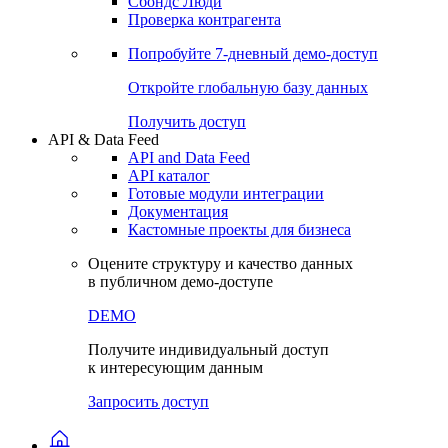
Сохраненные запросы
Виджеты акций и облигаций
Чат
Сбондс Люди
Проверка контрагента
Попробуйте
7-дневный
демо-доступ
Откройте глобальную базу данных
Получить доступ
API & Data Feed
API and Data Feed
API каталог
Готовые модули интеграции
Документация
Кастомные проекты для бизнеса
Оцените структуру и качество данных
в публичном демо-доступе
DEMO
Получите индивидуальный доступ
к интересующим данным