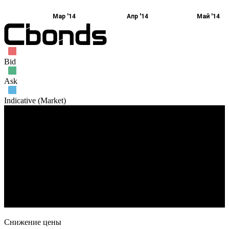
Мар '14
Апр '14
Май '14
Bid
Ask
Indicative (Market)
Объем торгов