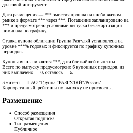
BBG001P7MPB2) — Группа Разгуляй, БО-16 выпуск
компании «ПАО "Группа "РАЗГУЛЯЙ"» объёмом 3 000 000
000,00 RUB в обращении на внебиржевом рынке. Выпуск
имеет номинал 1 000 RUB и торгуется как самостоятельный
долговой инструмент.
Дата размещения — *** эмиссия прошла на внебиржевом
рынке в формате *** через ***. Погашение запланировано на
*** и предусмотрено условиями выпуска без амортизации
номинала по графику.
Ставка купона облигации Группа Разгуляй установлена на
уровне ***% годовых и фиксируется по графику купонных
периодов.
Купоны выплачиваются ***, дата ближайшей выплаты — .
Всего по выпуску предусмотрено 6 купонных периодов, из
них выплачено — 0, осталось — 6.
Эмитент — ПАО "Группа "РАЗГУЛЯЙ"/Россия/
Корпоративный, рейтинги по выпуску не присвоены.
Размещение