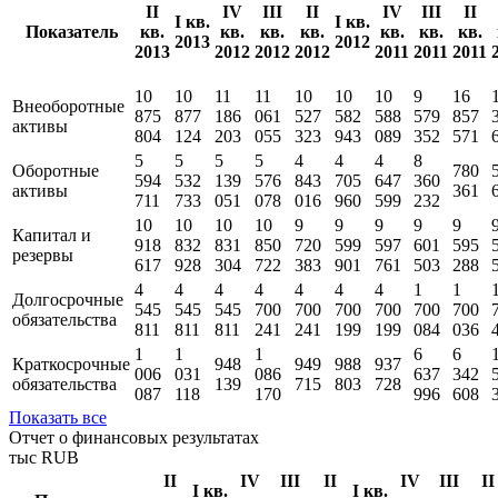
Методика
Бухгалтерский баланс
тыс RUB
II
IV
III
II
IV
III
II
I кв.
I кв.
Показатель
кв.
кв.
кв.
кв.
кв.
кв.
кв.
2013
2012
2013
2012
2012
2012
2011
2011
2011
10
10
11
11
10
10
10
9
16
Внеоборотные
875
877
186
061
527
582
588
579
857
активы
804
124
203
055
323
943
089
352
571
5
5
5
5
4
4
4
8
Оборотные
780
594
532
139
576
843
705
647
360
активы
361
711
733
051
078
016
960
599
232
10
10
10
10
9
9
9
9
9
Капитал и
918
832
831
850
720
599
597
601
595
резервы
617
928
304
722
383
901
761
503
288
4
4
4
4
4
4
4
1
1
Долгосрочные
545
545
545
700
700
700
700
700
700
обязательства
811
811
811
241
241
199
199
084
036
1
1
1
6
6
Краткосрочные
948
949
988
937
006
031
086
637
342
обязательства
139
715
803
728
087
118
170
996
608
Показать все