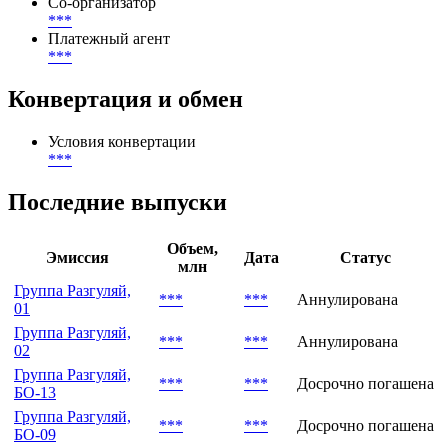
Участники
Организатор
***
,
***
Со-организатор
***
Платежный агент
***
Конвертация и обмен
Условия конвертации
***
Последние выпуски
Объем,
Эмиссия
Дата
Статус
млн
Группа Разгуляй,
***
***
Аннулирована
01
Группа Разгуляй,
***
***
Аннулирована
02
Группа Разгуляй,