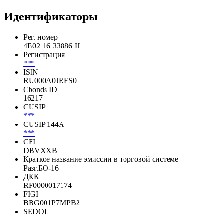
2009
IV кв. англ.
Показать все
Идентификаторы
Рег. номер
4B02-16-33886-H
Регистрация
***
ISIN
RU000A0JRFS0
Cbonds ID
16217
CUSIP
***
CUSIP 144A
***
CFI
DBVXXB
Краткое название эмиссии в торговой системе
Разг.БО-16
ДКК