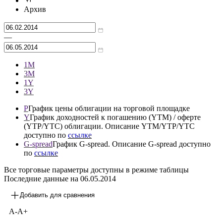
Торги облигациями не проводятся, выпуск погашен
Архив
—
1М
3М
1Y
3Y
P
График цены облигации на торговой площадке
Y
График доходностей к погашению (YTM) / оферте
(YTP/YTC) облигации. Описание YTM/YTP/YTC
доступно по
ссылке
G-spread
График G-spread. Описание G-spread доступно
по
ссылке
Все торговые параметры доступны в режиме таблицы
Последние данные на
06.05.2014