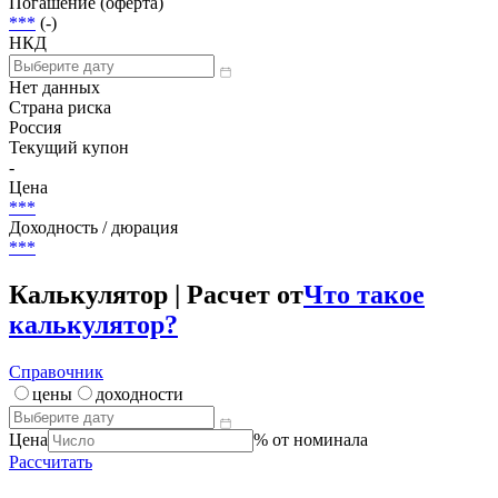
3 000 000 000 RUB
Размещение
***
Погашение (оферта)
***
(-)
НКД
Нет данных
Страна риска
Россия
Текущий купон
-
Цена
***
Доходность / дюрация
***
Калькулятор | Расчет от
Что такое
калькулятор?
Справочник
цены
доходности