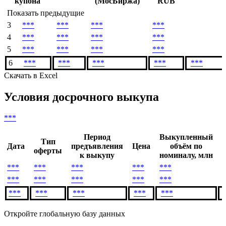
#
Приостановка
Сумма
Купон,
Погашени
Окончание
торгов
купона,
%
RUB
купона
(МосБиржа)
RUB
Показать предыдущие
3
***
***
***
***
4
***
***
***
***
5
***
***
***
***
6
***
***
***
***
***
Скачать в Excel
Условия досрочного выкупа
***
Период
Выкупленный
Тип
Дата
предъявления
Цена
объём по
оферты
к выкупу
номиналу, млн
***
***
***
***
***
*
***
***
***
***
***
*