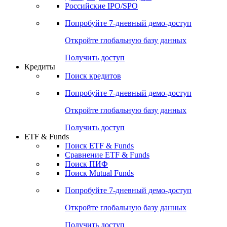
Получить доступ
Акции
Поиск акций
Дивидендный календарь
Российские IPO/SPO
Попробуйте
7-дневный
демо-доступ
Откройте глобальную базу данных
Получить доступ
Кредиты
Поиск кредитов
Попробуйте
7-дневный
демо-доступ
Откройте глобальную базу данных
Получить доступ
ETF & Funds
Поиск ETF & Funds
Сравнение ETF & Funds
Поиск ПИФ
Поиск Mutual Funds
Попробуйте
7-дневный
демо-доступ