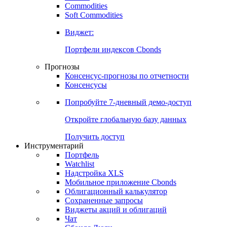
Commodities
Золото
Нефть
Бензин
Commodities
Soft Commodities
Виджет:
Портфели индексов Cbonds
Прогнозы
Консенсус-прогнозы по отчетности
Консенсусы
Попробуйте
7-дневный
демо-доступ
Откройте глобальную базу данных
Получить доступ
Инструментарий
Портфель
Watchlist
Надстройка XLS
Мобильное приложение Cbonds
Облигационный калькулятор