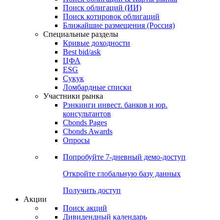
Облигации
Поиски
Поиск облигаций & Карты рынка
Поиск облигаций (ИИ)
Поиск котировок облигаций
Ближайшие размещения (Россия)
Специальные разделы
Кривые доходности
Best bid/ask
ЦФА
ESG
Сукук
Ломбардные списки
Участники рынка
Рэнкинги инвест. банков и юр.
консультантов
Cbonds Pages
Cbonds Awards
Опросы
Попробуйте
7-дневный
демо-доступ
Откройте глобальную базу данных