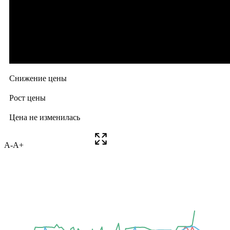
A-
A+