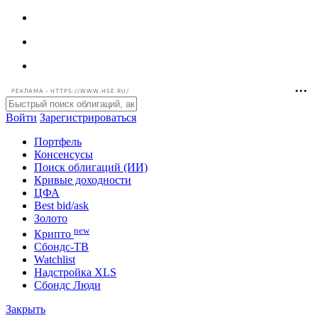
РЕКЛАМА • HTTPS://WWW.HSE.RU/
Войти
Зарегистрироваться
Портфель
Консенсусы
Поиск облигаций (ИИ)
Кривые доходности
ЦФА
Best bid/ask
Золото
new
Крипто
Сбондс-ТВ
Watchlist