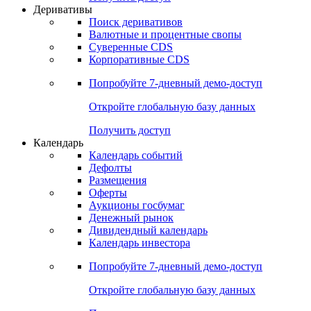
Откройте глобальную базу данных
Получить доступ
Деривативы
Поиск деривативов
Валютные и процентные свопы
Суверенные CDS
Корпоративные CDS
Попробуйте
7-дневный
демо-доступ
Откройте глобальную базу данных
Получить доступ
Календарь
Календарь событий
Дефолты
Размещения
Оферты
Аукционы госбумаг
Денежный рынок
Дивидендный календарь
Календарь инвестора