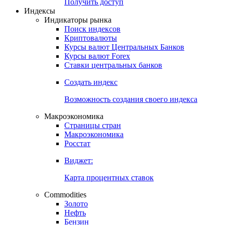
Попробуйте
7-дневный
демо-доступ
Откройте глобальную базу данных
Получить доступ
Индексы
Индикаторы рынка
Поиск индексов
Криптовалюты
Курсы валют Центральных Банков
Курсы валют Forex
Ставки центральных банков
Создать индекс
Возможность создания своего индекса
Макроэкономика
Страницы стран
Макроэкономика
Росстат
Виджет:
Карта процентных ставок