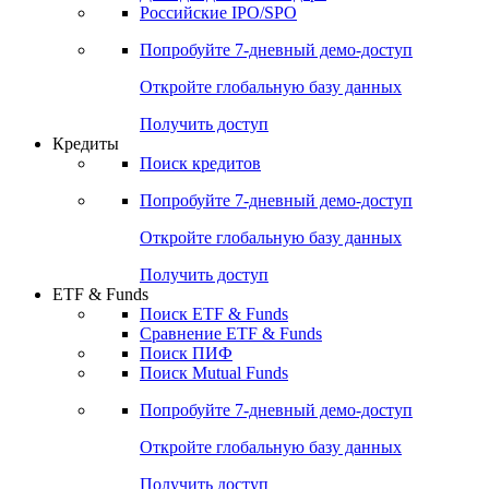
Получить доступ
Акции
Поиск акций
Дивидендный календарь
Российские IPO/SPO
Попробуйте
7-дневный
демо-доступ
Откройте глобальную базу данных
Получить доступ
Кредиты
Поиск кредитов
Попробуйте
7-дневный
демо-доступ
Откройте глобальную базу данных
Получить доступ
ETF & Funds
Поиск ETF & Funds
Сравнение ETF & Funds
Поиск ПИФ
Поиск Mutual Funds
Попробуйте
7-дневный
демо-доступ