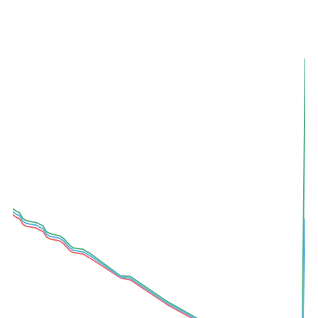
A-
A+