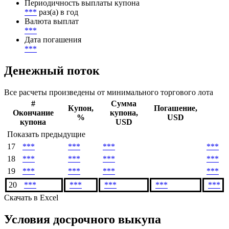
Начало начисления купонов
***
Периодичность выплаты купона
***
раз(а) в год
Валюта выплат
***
Дата погашения
***
Денежный поток
Все расчеты произведены от минимального торгового лота
#
Сумма
Купон,
Погашение,
Окончание
купона,
%
USD
купона
USD
Показать предыдущие
17
***
***
***
***
18
***
***
***
***
19
***
***
***
***
20
***
***
***
***
***