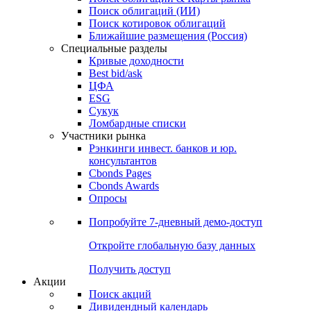
Облигации
Поиски
Поиск облигаций & Карты рынка
Поиск облигаций (ИИ)
Поиск котировок облигаций
Ближайшие размещения (Россия)
Специальные разделы
Кривые доходности
Best bid/ask
ЦФА
ESG
Сукук
Ломбардные списки
Участники рынка
Рэнкинги инвест. банков и юр.
консультантов
Cbonds Pages
Cbonds Awards
Опросы
Попробуйте
7-дневный
демо-доступ
Откройте глобальную базу данных