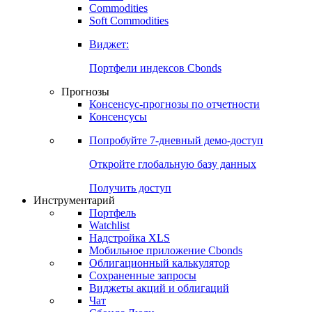
Commodities
Золото
Нефть
Бензин
Commodities
Soft Commodities
Виджет:
Портфели индексов Cbonds
Прогнозы
Консенсус-прогнозы по отчетности
Консенсусы
Попробуйте
7-дневный
демо-доступ
Откройте глобальную базу данных
Получить доступ
Инструментарий
Портфель
Watchlist
Надстройка XLS
Мобильное приложение Cbonds
Облигационный калькулятор