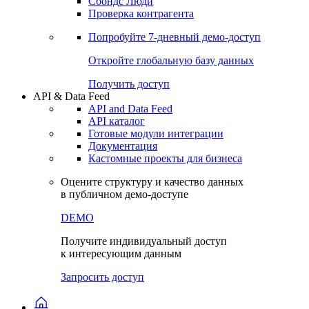
Сохраненные запросы
Виджеты акций и облигаций
Чат
Сбондс Люди
Проверка контрагента
Попробуйте
7-дневный
демо-доступ
Откройте глобальную базу данных
Получить доступ
API & Data Feed
API and Data Feed
API каталог
Готовые модули интеграции
Документация
Кастомные проекты для бизнеса
Оцените структуру и качество данных
в публичном демо-доступе
DEMO
Получите индивидуальный доступ
к интересующим данным