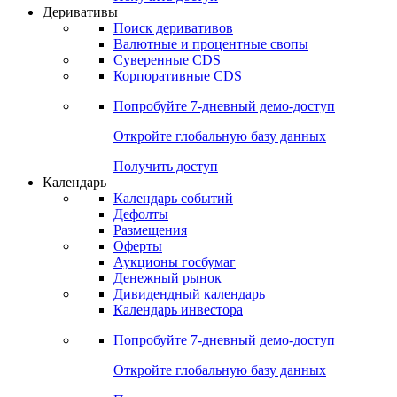
Откройте глобальную базу данных
Получить доступ
Деривативы
Поиск деривативов
Валютные и процентные свопы
Суверенные CDS
Корпоративные CDS
Попробуйте
7-дневный
демо-доступ
Откройте глобальную базу данных
Получить доступ
Календарь
Календарь событий
Дефолты
Размещения
Оферты
Аукционы госбумаг
Денежный рынок
Дивидендный календарь
Календарь инвестора