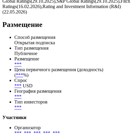
Эмитент — Korea Hydro & Nuclear Power Co., Ltd./Республика
Корея/Корпоративный, с рейтингом отMoody's Investors
Service(12.12.2025),Moody's Investors Service(12.12.2025),S&P
Global Ratings(29.10.2025),S&P Global Ratings(29.10.2025),Fitch
Ratings(16.02.2026),Rating and Investment Information (R&I)
(22.05.2026)
Размещение
Способ размещения
Открытая подписка
Тип размещения
Публичное
Размещение
***
Цена первичного размещения (доходность)
(
***
%)
Спрос
***
USD
География размещения
***
Тип инвесторов
***