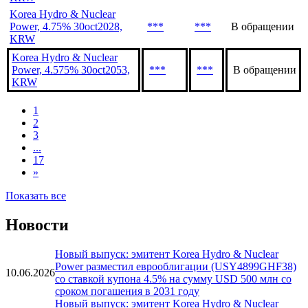
KRW
Korea Hydro & Nuclear
Power, 4.573% 30oct2026,
***
***
В обращении
KRW
Korea Hydro & Nuclear
Power, 4.75% 30oct2028,
***
***
В обращении
KRW
Korea Hydro & Nuclear
Power, 4.575% 30oct2053,
***
***
В обращении
KRW
1
2
3
...
17
»
Показать все
Новости
Новый выпуск: эмитент Korea Hydro & Nuclear