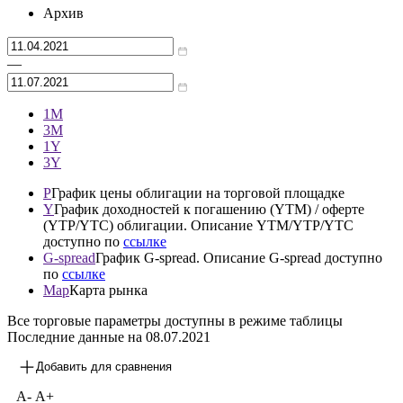
Торги облигациями не проводятся, выпуск погашен
Архив
—
1М
3М
1Y
3Y
P
График цены облигации на торговой площадке
Y
График доходностей к погашению (YTM) / оферте
(YTP/YTC) облигации. Описание YTM/YTP/YTC
доступно по
ссылке
G-spread
График G-spread. Описание G-spread доступно
по
ссылке
Map
Карта рынка
Все торговые параметры доступны в режиме таблицы
Последние данные на
08.07.2021