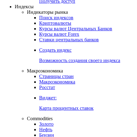
Попробуйте
7-дневный
демо-доступ
Откройте глобальную базу данных
Получить доступ
Индексы
Индикаторы рынка
Поиск индексов
Криптовалюты
Курсы валют Центральных Банков
Курсы валют Forex
Ставки центральных банков
Создать индекс
Возможность создания своего индекса
Макроэкономика
Страницы стран
Макроэкономика
Росстат
Виджет:
Карта процентных ставок