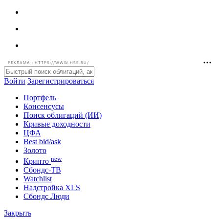
РЕКЛАМА • HTTPS://WWW.HSE.RU/
Войти
Зарегистрироваться
Портфель
Консенсусы
Поиск облигаций (ИИ)
Кривые доходности
ЦФА
Best bid/ask
Золото
new
Крипто
Сбондс-ТВ
Watchlist