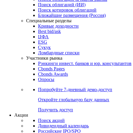
Облигации
Поиски
Поиск облигаций & Карты рынка
Поиск облигаций (ИИ)
Поиск котировок облигаций
Ближайшие размещения (Россия)
Специальные разделы
Кривые доходности
Best bid/ask
ЦФА
ESG
Сукук
Ломбардные списки
Участники рынка
Рэнкинги инвест. банков и юр. консультантов
Cbonds Pages
Cbonds Awards
Опросы
Попробуйте
7-дневный
демо-доступ
Откройте глобальную базу данных
Получить доступ