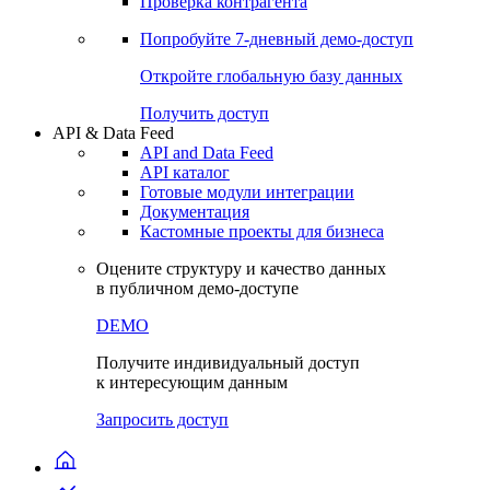
Виджеты акций и облигаций
Чат
Сбондс Люди
Проверка контрагента
Попробуйте
7-дневный
демо-доступ
Откройте глобальную базу данных
Получить доступ
API & Data Feed
API and Data Feed
API каталог
Готовые модули интеграции
Документация
Кастомные проекты для бизнеса
Оцените структуру и качество данных
в публичном демо-доступе
DEMO
Получите индивидуальный доступ
к интересующим данным
Запросить доступ