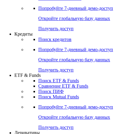
Акции
Поиск акций
Дивидендный календарь
Российские IPO/SPO
Попробуйте
7-дневный
демо-доступ
Откройте глобальную базу данных
Получить доступ
Кредиты
Поиск кредитов
Попробуйте
7-дневный
демо-доступ
Откройте глобальную базу данных
Получить доступ
ETF & Funds
Поиск ETF & Funds
Сравнение ETF & Funds
Поиск ПИФ
Поиск Mutual Funds
Попробуйте
7-дневный
демо-доступ