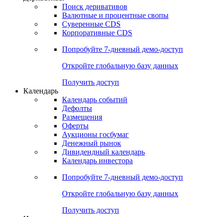
Откройте глобальную базу данных
Получить доступ
Деривативы
Поиск деривативов
Валютные и процентные свопы
Суверенные CDS
Корпоративные CDS
Попробуйте
7-дневный
демо-доступ
Откройте глобальную базу данных
Получить доступ
Календарь
Календарь событий
Дефолты
Размещения
Оферты
Аукционы госбумаг
Денежный рынок
Дивидендный календарь
Календарь инвестора
Попробуйте
7-дневный
демо-доступ