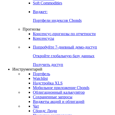
Золото
Нефть
Бензин
Commodities
Soft Commodities
Виджет:
Портфели индексов Cbonds
Прогнозы
Консенсус-прогнозы по отчетности
Консенсусы
Попробуйте
7-дневный
демо-доступ
Откройте глобальную базу данных
Получить доступ
Инструментарий
Портфель
Watchlist
Надстройка XLS
Мобильное приложение Cbonds
Облигационный калькулятор
Сохраненные запросы