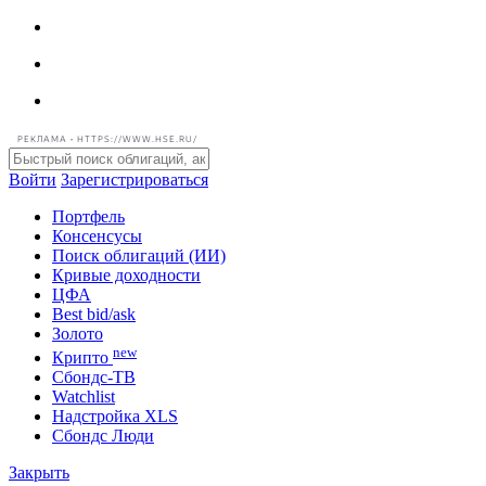
РЕКЛАМА • HTTPS://WWW.HSE.RU/
Войти
Зарегистрироваться
Портфель
Консенсусы
Поиск облигаций (ИИ)
Кривые доходности
ЦФА
Best bid/ask
Золото
new
Крипто
Сбондс-ТВ
Watchlist
Надстройка XLS