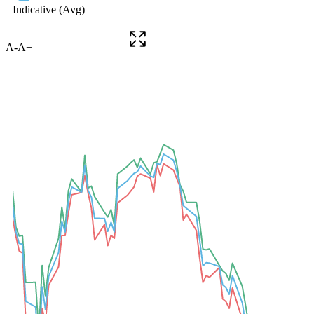
A-
A+