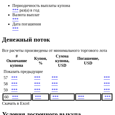
Периодичность выплаты купона
***
раз(а) в год
Валюта выплат
***
Дата погашения
***
Денежный поток
Все расчеты произведены от минимального торгового лота
#
Сумма
Купон,
Погашение,
Окончание
купона,
%
USD
купона
USD
Показать предыдущие
57
***
***
***
***
58
***
***
***
***
59
***
***
***
***
60
***
***
***
***
***
Скачать в Excel
Условия досрочного выкупа