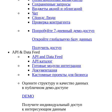
Сохраненные запросы
Виджеты акций и облигаций
Чат
Сбондс Люди
Проверка контрагента
Попробуйте
7-дневный
демо-доступ
Откройте глобальную базу данных
Получить доступ
API & Data Feed
API and Data Feed
API каталог
Готовые модули интеграции
Документация
Кастомные проекты для бизнеса
Оцените структуру и качество данных
в публичном демо-доступе
DEMO
Получите индивидуальный доступ
к интересующим данным