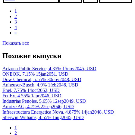
1
2
3
4
»
Показать все
Похожие выпуски
Arizona Public Service, 4.35% 15nov2045, USD
ONEOK, 7.15% 15jan2051, USD
Dow Chemical, 5.55% 30nov2048, USD
Anheuser-Busch, 4.9% 1feb2046, USD
Enel, 7.75% 14oct2052, USD
FedEx, 4.55% 1apr2046, USD
Industrias Penoles, 5.65% 12sep2049, USD
Amrize AG, 4.75% 22sep2046, USD
Infraestructura Energetica Nova, 4.875% 14jan2048, USD
Sherwin-Williams, 4.55% 1aug2045, USD
1
2