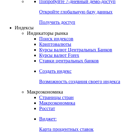
Попробуйте
7-дневный
демо-доступ
Откройте глобальную базу данных
Получить доступ
Индексы
Индикаторы рынка
Поиск индексов
Криптовалюты
Курсы валют Центральных Банков
Курсы валют Forex
Ставки центральных банков
Создать индекс
Возможность создания своего индекса
Макроэкономика
Страницы стран
Макроэкономика
Росстат
Виджет:
Карта процентных ставок