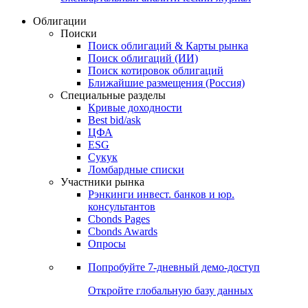
Облигации
Поиски
Поиск облигаций & Карты рынка
Поиск облигаций (ИИ)
Поиск котировок облигаций
Ближайшие размещения (Россия)
Специальные разделы
Кривые доходности
Best bid/ask
ЦФА
ESG
Сукук
Ломбардные списки
Участники рынка
Рэнкинги инвест. банков и юр.
консультантов
Cbonds Pages
Cbonds Awards
Опросы
Попробуйте
7-дневный
демо-доступ
Откройте глобальную базу данных