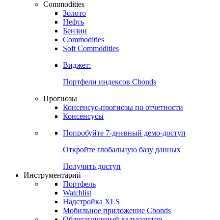
Commodities
Золото
Нефть
Бензин
Commodities
Soft Commodities
Виджет:
Портфели индексов Cbonds
Прогнозы
Консенсус-прогнозы по отчетности
Консенсусы
Попробуйте
7-дневный
демо-доступ
Откройте глобальную базу данных
Получить доступ
Инструментарий
Портфель
Watchlist
Надстройка XLS
Мобильное приложение Cbonds
Облигационный калькулятор