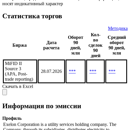
носят индикативный характер
Статистика торгов
Методика
Кол-
Оборот
Средний
во
Дата
90
оборот
Биржа
сделок
расчета
дней,
90 дней,
90
млн
млн
дней
MiFID II
Source 3
28.07.2026
***
***
***
(APA, Post-
trade reporting)
Скачать в Excel
Информация по эмиссии
Профиль
Exelon Corporation is a utility services holding company. The
Company, through its subsidiaries, distributes electricity to