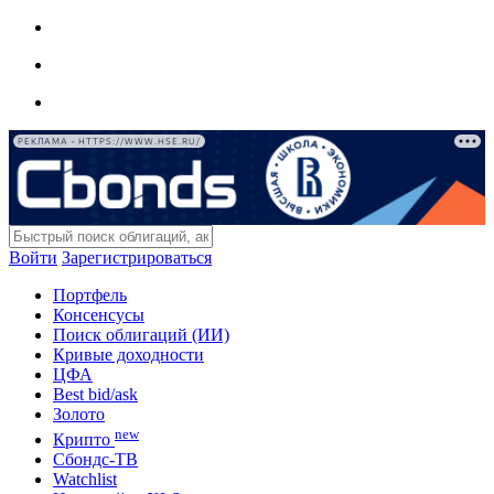
РЕКЛАМА • HTTPS://WWW.HSE.RU/
Войти
Зарегистрироваться
Портфель
Консенсусы
Поиск облигаций (ИИ)
Кривые доходности
ЦФА
Best bid/ask
Золото
new
Крипто
Сбондс-ТВ
Watchlist