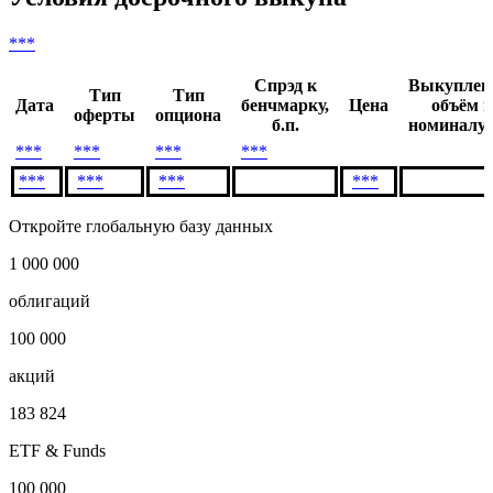
***
Спрэд к
Выкупле
Тип
Тип
Дата
бенчмарку,
Цена
объём п
оферты
опциона
б.п.
номиналу,
***
***
***
***
***
***
***
***
Откройте глобальную базу данных
1 000 000
облигаций
100 000
акций
183 824
ETF & Funds
100 000