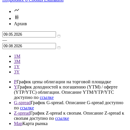
Архив
—
1М
3М
1Y
3Y
P
График цены облигации на торговой площадке
Y
График доходностей к погашению (YTM) / оферте
(YTP/YTC) облигации. Описание YTM/YTP/YTC
доступно по
ссылке
G-spread
График G-spread. Описание G-spread доступно
по
ссылке
Z-spread
График Z-spread к свопам. Описание Z-spread к
свопам доступно по
ссылке
Map
Карта рынка