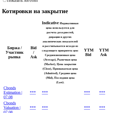
Показать логотип
Котировки на закрытие
Indicative
Индикативная
цена используется для
расчета доходностей,
дюрации и других
аналитических показателей
и рассчитывается исходя из
Биржа /
Bid
YTM
YTM
следующего приоритета цен:
Участник
/
Bid
Ask
Средневзвешенная цена
рынка
Ask
(Average), Рыночная цена
(Market), Цена закрытия
(Close), Признаваемая цена
(Admitted), Средняя цена
(Mid), Последняя цена
(Last).
Cbonds
Estimation |
***
***
***
***
07.08
Cbonds
Valuation |
***
***
***
***
07.08