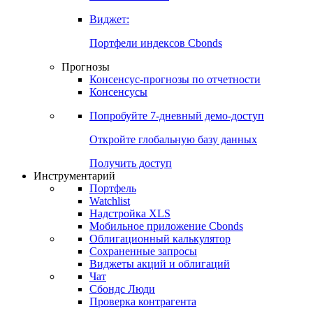
Виджет:
Портфели индексов Cbonds
Прогнозы
Консенсус-прогнозы по отчетности
Консенсусы
Попробуйте
7-дневный
демо-доступ
Откройте глобальную базу данных
Получить доступ
Инструментарий
Портфель
Watchlist
Надстройка XLS
Мобильное приложение Cbonds
Облигационный калькулятор
Сохраненные запросы
Виджеты акций и облигаций
Чат
Сбондс Люди
Проверка контрагента