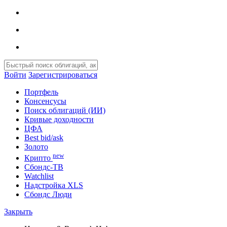
Войти
Зарегистрироваться
Портфель
Консенсусы
Поиск облигаций (ИИ)
Кривые доходности
ЦФА
Best bid/ask
Золото
new
Крипто
Сбондс-ТВ
Watchlist
Надстройка XLS
Сбондс Люди
Закрыть