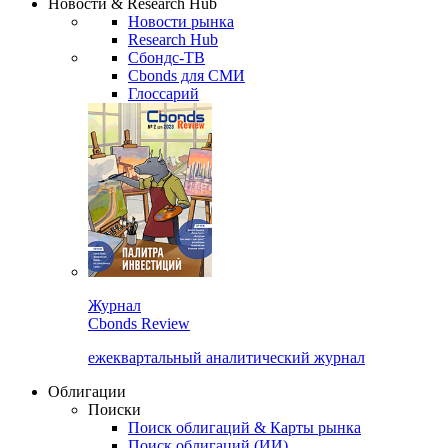
Новости & Research Hub
Новости рынка
Research Hub
Сбондс-ТВ
Cbonds для СМИ
Глоссарий
Журнал
Cbonds Review
ежеквартальный аналитический журнал
Облигации
Поиски
Поиск облигаций & Карты рынка
Поиск облигаций (ИИ)