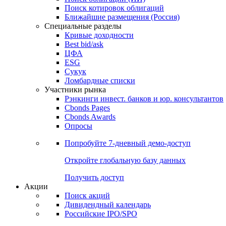
Поиск котировок облигаций
Ближайшие размещения (Россия)
Специальные разделы
Кривые доходности
Best bid/ask
ЦФА
ESG
Сукук
Ломбардные списки
Участники рынка
Рэнкинги инвест. банков и юр. консультантов
Cbonds Pages
Cbonds Awards
Опросы
Попробуйте
7-дневный
демо-доступ
Откройте глобальную базу данных
Получить доступ
Акции
Поиск акций
Дивидендный календарь
Российские IPO/SPO