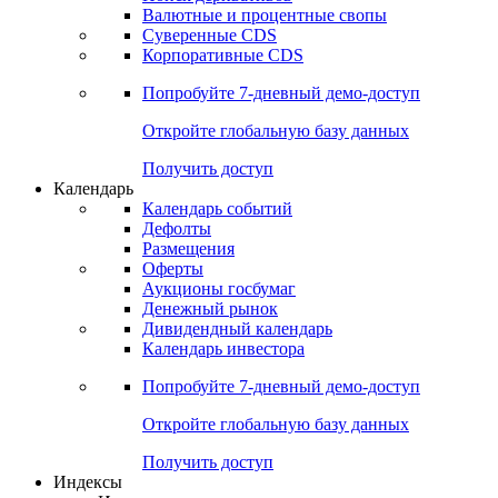
Валютные и процентные свопы
Суверенные CDS
Корпоративные CDS
Попробуйте
7-дневный
демо-доступ
Откройте глобальную базу данных
Получить доступ
Календарь
Календарь событий
Дефолты
Размещения
Оферты
Аукционы госбумаг
Денежный рынок
Дивидендный календарь
Календарь инвестора
Попробуйте
7-дневный
демо-доступ
Откройте глобальную базу данных
Получить доступ
Индексы