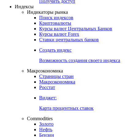
Попробуйте
7-дневный
демо-доступ
Откройте глобальную базу данных
Получить доступ
Индексы
Индикаторы рынка
Поиск индексов
Криптовалюты
Курсы валют Центральных Банков
Курсы валют Forex
Ставки центральных банков
Создать индекс
Возможность создания своего индекса
Макроэкономика
Страницы стран
Макроэкономика
Росстат
Виджет:
Карта процентных ставок