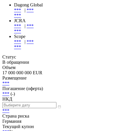
Эмиссия
| Эмитент
Эмитент
Dagong Global
***
|
***
***
JCRA
***
|
***
***
Scope
***
|
***
***
Статус
В обращении
Объем
17 000 000 000 EUR
Размещение
***
Погашение (оферта)
***
(-)
НКД
***