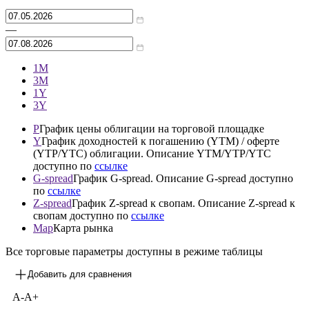
Архив
—
1М
3М
1Y
3Y
P
График цены облигации на торговой площадке
Y
График доходностей к погашению (YTM) / оферте
(YTP/YTC) облигации. Описание YTM/YTP/YTC
доступно по
ссылке
G-spread
График G-spread. Описание G-spread доступно
по
ссылке
Z-spread
График Z-spread к свопам. Описание Z-spread к
свопам доступно по
ссылке
Map
Карта рынка
Все торговые параметры доступны в режиме таблицы