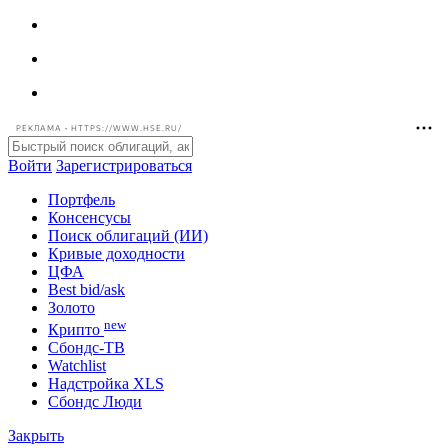
РЕКЛАМА • HTTPS://WWW.HSE.RU/
Войти
Зарегистрироваться
Портфель
Консенсусы
Поиск облигаций (ИИ)
Кривые доходности
ЦФА
Best bid/ask
Золото
new
Крипто
Сбондс-ТВ
Watchlist