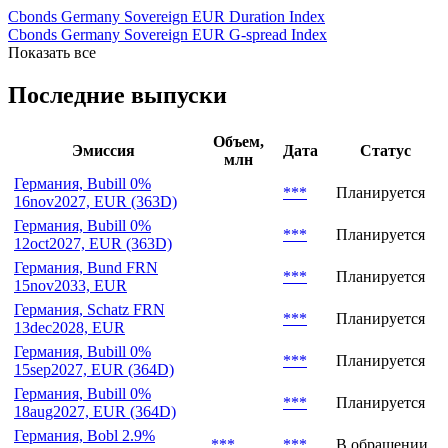
***
Эмиссия входит в индекс
Cbonds Germany Sovereign EUR Duration Index
Cbonds Germany Sovereign EUR G-spread Index
Показать все
Последние выпуски
Объем,
Эмиссия
Дата
Статус
млн
Германия, Bubill 0%
***
Планируется
16nov2027, EUR (363D)
Германия, Bubill 0%
***
Планируется
12oct2027, EUR (363D)
Германия, Bund FRN
***
Планируется
15nov2033, EUR
Германия, Schatz FRN
***
Планируется
13dec2028, EUR
Германия, Bubill 0%
***
Планируется
15sep2027, EUR (364D)