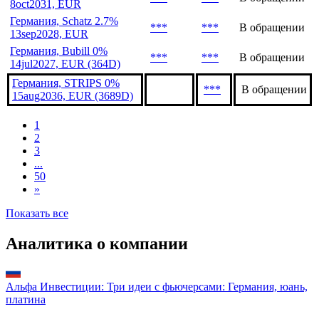
Германия, Bubill 0%
***
Планируется
18aug2027, EUR (364D)
Германия, Bobl 2.9%
***
***
В обращении
8oct2031, EUR
Германия, Schatz 2.7%
***
***
В обращении
13sep2028, EUR
Германия, Bubill 0%
***
***
В обращении
14jul2027, EUR (364D)
Германия, STRIPS 0%
***
В обращении
15aug2036, EUR (3689D)
1
2
3
...
50
»
Показать все
Аналитика о компании