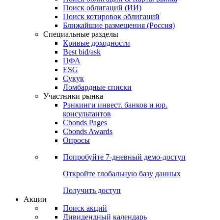
Облигации
Поиски
Поиск облигаций & Карты рынка
Поиск облигаций (ИИ)
Поиск котировок облигаций
Ближайшие размещения (Россия)
Специальные разделы
Кривые доходности
Best bid/ask
ЦФА
ESG
Сукук
Ломбардные списки
Участники рынка
Рэнкинги инвест. банков и юр.
консультантов
Cbonds Pages
Cbonds Awards
Опросы
Попробуйте
7-дневный
демо-доступ
Откройте глобальную базу данных