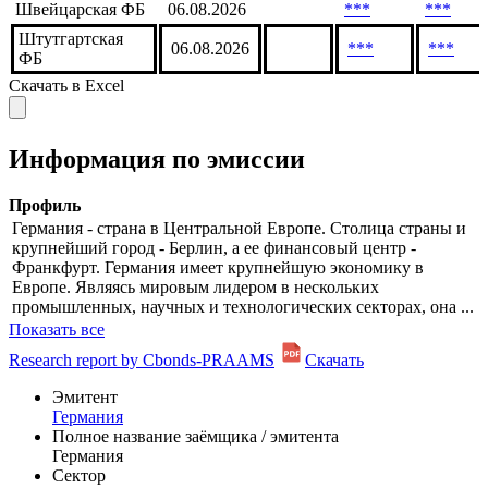
Мюнхенская ФБ
06.08.2026
***
Франкфуртская
06.08.2026
***
ФБ
Швейцарская ФБ
06.08.2026
***
***
Штутгартская
06.08.2026
***
***
ФБ
Скачать в Excel
Информация по эмиссии
Профиль
Германия - страна в Центральной Европе. Столица страны и
крупнейший город - Берлин, а ее финансовый центр -
Франкфурт. Германия имеет крупнейшую экономику в
Европе. Являясь мировым лидером в нескольких
промышленных, научных и технологических секторах, она ...
Показать все
Research report by Cbonds-PRAAMS
Скачать
Эмитент