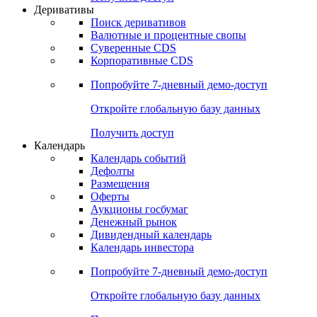
Откройте глобальную базу данных
Получить доступ
Деривативы
Поиск деривативов
Валютные и процентные свопы
Суверенные CDS
Корпоративные CDS
Попробуйте
7-дневный
демо-доступ
Откройте глобальную базу данных
Получить доступ
Календарь
Календарь событий
Дефолты
Размещения
Оферты
Аукционы госбумаг
Денежный рынок
Дивидендный календарь
Календарь инвестора