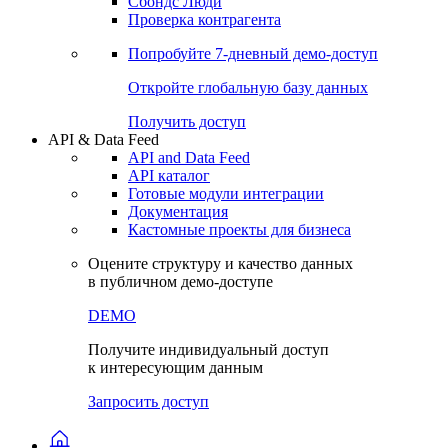
Сохраненные запросы
Виджеты акций и облигаций
Чат
Сбондс Люди
Проверка контрагента
Попробуйте
7-дневный
демо-доступ
Откройте глобальную базу данных
Получить доступ
API & Data Feed
API and Data Feed
API каталог
Готовые модули интеграции
Документация
Кастомные проекты для бизнеса
Оцените структуру и качество данных
в публичном демо-доступе
DEMO
Получите индивидуальный доступ
к интересующим данным