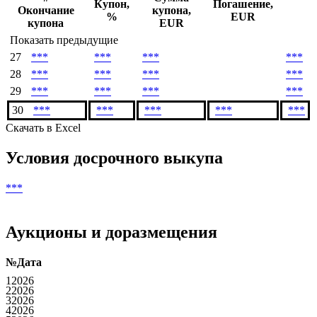
Денежный поток
#
Сумма
Купон,
Погашение,
Окончание
купона,
%
EUR
купона
EUR
Показать предыдущие
27
***
***
***
***
28
***
***
***
***
29
***
***
***
***
30
***
***
***
***
***
Скачать в Excel
Условия досрочного выкупа
***
Аукционы и доразмещения
№
Дата