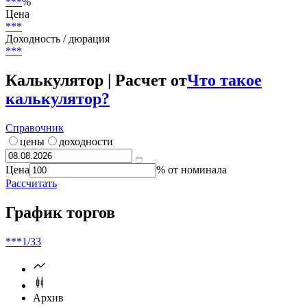
Страна риска
Германия
Текущий купон
***
%
Цена
***
Доходность / дюрация
***
Калькулятор | Расчет от
Что такое
калькулятор?
Справочник
цены
доходности
Цена
% от номинала
Рассчитать
График торгов
***
1/33