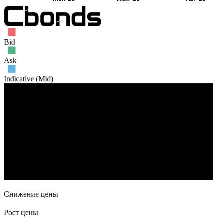
Июн '26
Июл '26
Авг '26
Bid
Ask
Indicative (Mid)
Объем торгов
11. Май
1. Июн
29. Июн
13. Июл
3. Авг