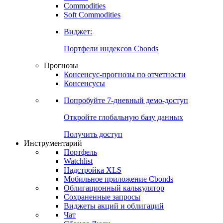
Commodities
Золото
Нефть
Бензин
Commodities
Soft Commodities
Виджет:
Портфели индексов Cbonds
Прогнозы
Консенсус-прогнозы по отчетности
Консенсусы
Попробуйте
7-дневный
демо-доступ
Откройте глобальную базу данных
Получить доступ
Инструментарий
Портфель
Watchlist
Надстройка XLS
Мобильное приложение Cbonds
Облигационный калькулятор