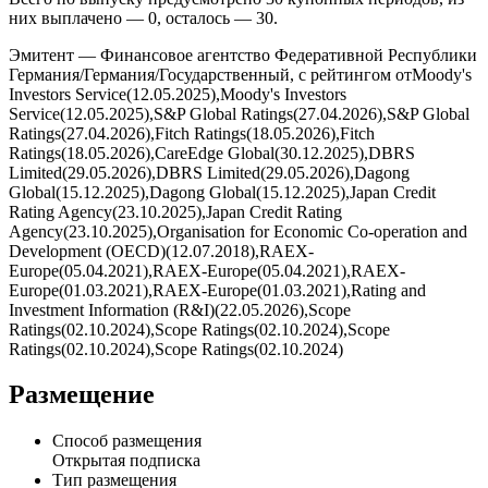
***% годовых и фиксируется по графику купонных периодов.
Купоны выплачиваются ***, дата ближайшей выплаты — .
Всего по выпуску предусмотрено 30 купонных периодов, из
них выплачено — 0, осталось — 30.
Эмитент — Финансовое агентство Федеративной Республики
Германия/Германия/Государственный, с рейтингом отMoody's
Investors Service(12.05.2025),Moody's Investors
Service(12.05.2025),S&P Global Ratings(27.04.2026),S&P Global
Ratings(27.04.2026),Fitch Ratings(18.05.2026),Fitch
Ratings(18.05.2026),CareEdge Global(30.12.2025),DBRS
Limited(29.05.2026),DBRS Limited(29.05.2026),Dagong
Global(15.12.2025),Dagong Global(15.12.2025),Japan Credit
Rating Agency(23.10.2025),Japan Credit Rating
Agency(23.10.2025),Organisation for Economic Co-operation and
Development (OECD)(12.07.2018),RAEX-
Europe(05.04.2021),RAEX-Europe(05.04.2021),RAEX-
Europe(01.03.2021),RAEX-Europe(01.03.2021),Rating and
Investment Information (R&I)(22.05.2026),Scope
Ratings(02.10.2024),Scope Ratings(02.10.2024),Scope
Ratings(02.10.2024),Scope Ratings(02.10.2024)
Размещение