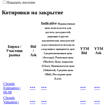
Снижение цены
Рост цены
Показать логотип
Котировки на закрытие
Indicative
Индикативная
цена используется для
расчета доходностей,
дюрации и других
аналитических показателей
и рассчитывается исходя из
Биржа /
Bid
YTM
YTM
следующего приоритета цен:
Участник
/
Bid
Ask
Средневзвешенная цена
рынка
Ask
(Average), Рыночная цена
(Market), Цена закрытия
(Close), Признаваемая цена
(Admitted), Средняя цена
(Mid), Последняя цена
(Last).
Cbonds
Estimation |
***
***
***
***