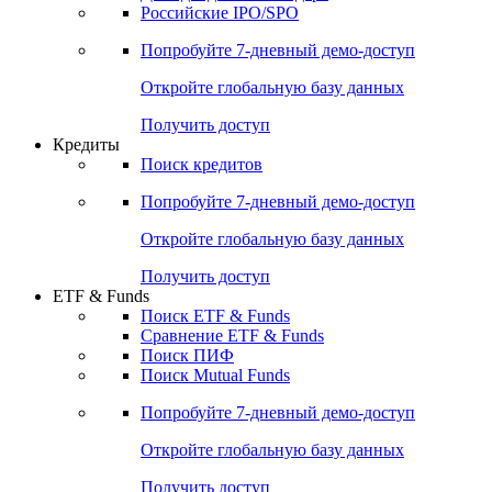
Получить доступ
Акции
Поиск акций
Дивидендный календарь
Российские IPO/SPO
Попробуйте
7-дневный
демо-доступ
Откройте глобальную базу данных
Получить доступ
Кредиты
Поиск кредитов
Попробуйте
7-дневный
демо-доступ
Откройте глобальную базу данных
Получить доступ
ETF & Funds
Поиск ETF & Funds
Сравнение ETF & Funds
Поиск ПИФ
Поиск Mutual Funds
Попробуйте
7-дневный
демо-доступ