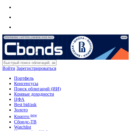
РЕКЛАМА • HTTPS://WWW.HSE.RU/
Войти
Зарегистрироваться
Портфель
Консенсусы
Поиск облигаций (ИИ)
Кривые доходности
ЦФА
Best bid/ask
Золото
new
Крипто
Сбондс-ТВ
Watchlist