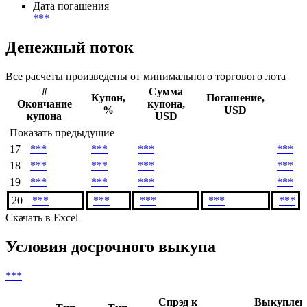
Дата погашения
***
Денежный поток
Все расчеты произведены от минимального торгового лота
#
Сумма
Купон,
Погашение,
Окончание
купона,
%
USD
купона
USD
Показать предыдущие
17
***
***
***
***
18
***
***
***
***
19
***
***
***
***
20
***
***
***
***
***
Скачать в Excel
Условия досрочного выкупа
***
Спрэд к
Выкупле