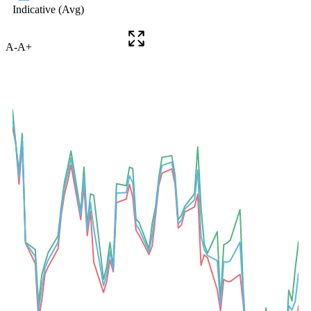
A-
A+