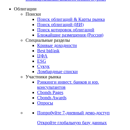
Облигации
Поиски
Поиск облигаций & Карты рынка
Поиск облигаций (ИИ)
Поиск котировок облигаций
Ближайшие размещения (Россия)
Специальные разделы
Кривые доходности
Best bid/ask
ЦФА
ESG
Сукук
Ломбардные списки
Участники рынка
Рэнкинги инвест. банков и юр.
консультантов
Cbonds Pages
Cbonds Awards
Опросы
Попробуйте
7-дневный
демо-доступ
Откройте глобальную базу данных