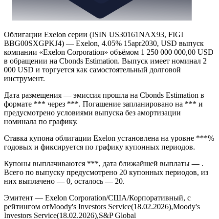
Облигации Exelon серии (ISIN US30161NAX93, FIGI
BBG00SXGPKJ4) — Exelon, 4.05% 15apr2030, USD выпуск
компании «Exelon Corporation» объёмом 1 250 000 000,00 USD
в обращении на Cbonds Estimation. Выпуск имеет номинал 2
000 USD и торгуется как самостоятельный долговой
инструмент.
Дата размещения — эмиссия прошла на Cbonds Estimation в
формате *** через ***. Погашение запланировано на *** и
предусмотрено условиями выпуска без амортизации
номинала по графику.
Ставка купона облигации Exelon установлена на уровне ***%
годовых и фиксируется по графику купонных периодов.
Купоны выплачиваются ***, дата ближайшей выплаты — .
Всего по выпуску предусмотрено 20 купонных периодов, из
них выплачено — 0, осталось — 20.
Эмитент — Exelon Corporation/США/Корпоративный, с
рейтингом отMoody's Investors Service(18.02.2026),Moody's
Investors Service(18.02.2026),S&P Global