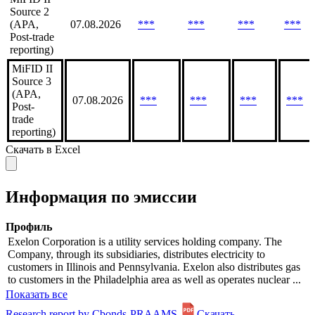
Source 2
(APA,
07.08.2026
***
***
***
***
Post-trade
reporting)
MiFID II
Source 3
(APA,
07.08.2026
***
***
***
***
Post-
trade
reporting)
Скачать в Excel
Информация по эмиссии
Профиль
Exelon Corporation is a utility services holding company. The
Company, through its subsidiaries, distributes electricity to
customers in Illinois and Pennsylvania. Exelon also distributes gas
to customers in the Philadelphia area as well as operates nuclear ...
Показать все
Research report by Cbonds-PRAAMS
Скачать