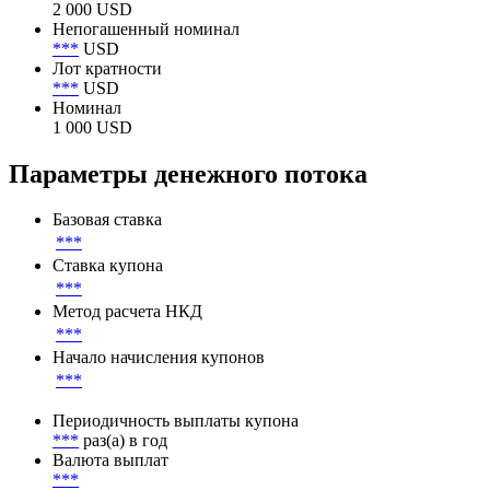
2 000 USD
Непогашенный номинал
***
USD
Лот кратности
***
USD
Номинал
1 000 USD
Параметры денежного потока
Базовая ставка
***
Ставка купона
***
Метод расчета НКД
***
Начало начисления купонов
***
Периодичность выплаты купона
***
раз(а) в год
Валюта выплат
***