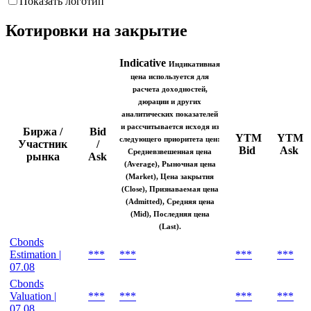
Показать логотип
Котировки на закрытие
Indicative
Индикативная
цена используется для
расчета доходностей,
дюрации и других
аналитических показателей
и рассчитывается исходя из
Биржа /
Bid
YTM
YTM
следующего приоритета цен:
Участник
/
Bid
Ask
Средневзвешенная цена
рынка
Ask
(Average), Рыночная цена
(Market), Цена закрытия
(Close), Признаваемая цена
(Admitted), Средняя цена
(Mid), Последняя цена
(Last).
Cbonds
Estimation |
***
***
***
***
07.08
Cbonds
Valuation |
***
***
***
***
07.08