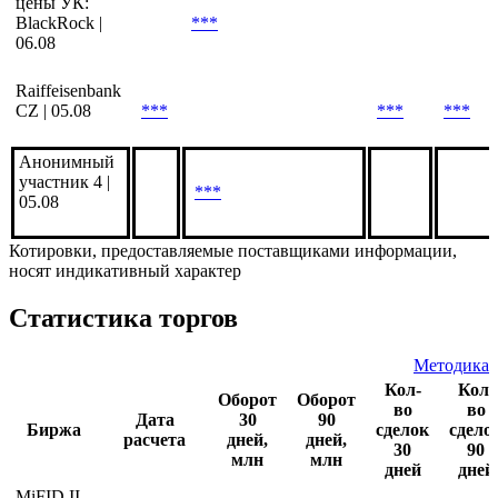
цены УК:
BlackRock |
***
06.08
Raiffeisenbank
CZ | 05.08
***
***
***
Анонимный
участник 4 |
***
05.08
Котировки, предоставляемые поставщиками информации,
носят индикативный характер
Статистика торгов
Методика
Кол-
Кол-
Оборот
Оборот
во
во
Дата
30
90
Биржа
сделок
сдело
расчета
дней,
дней,
30
90
млн
млн
дней
дней
MiFID II