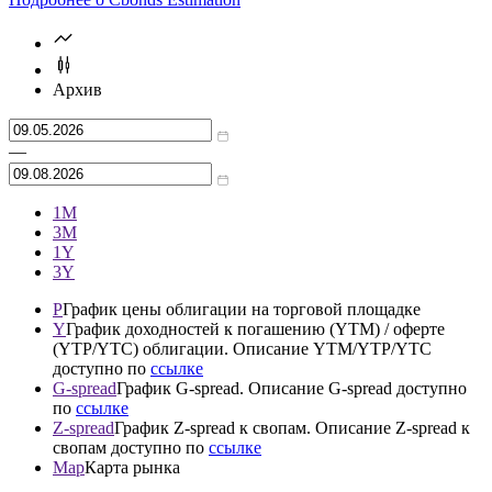
Архив
—
1М
3М
1Y
3Y
P
График цены облигации на торговой площадке
Y
График доходностей к погашению (YTM) / оферте
(YTP/YTC) облигации. Описание YTM/YTP/YTC
доступно по
ссылке
G-spread
График G-spread. Описание G-spread доступно
по
ссылке
Z-spread
График Z-spread к свопам. Описание Z-spread к
свопам доступно по
ссылке
Map
Карта рынка