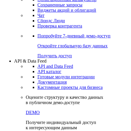
Сохраненные запросы
Виджеты акций и облигаций
Чат
Сбондс Люди
Проверка контрагента
Попробуйте
7-дневный
демо-доступ
Откройте глобальную базу данных
Получить доступ
API & Data Feed
API and Data Feed
API каталог
Готовые модули интеграции
Документация
Кастомные проекты для бизнеса
Оцените структуру и качество данных
в публичном демо-доступе
DEMO
Получите индивидуальный доступ
к интересующим данным