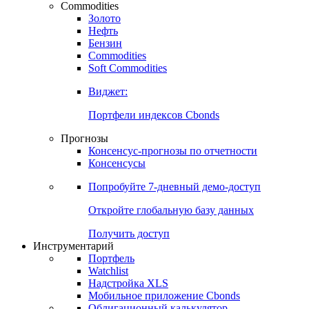
Commodities
Золото
Нефть
Бензин
Commodities
Soft Commodities
Виджет:
Портфели индексов Cbonds
Прогнозы
Консенсус-прогнозы по отчетности
Консенсусы
Попробуйте
7-дневный
демо-доступ
Откройте глобальную базу данных
Получить доступ
Инструментарий
Портфель
Watchlist
Надстройка XLS
Мобильное приложение Cbonds
Облигационный калькулятор