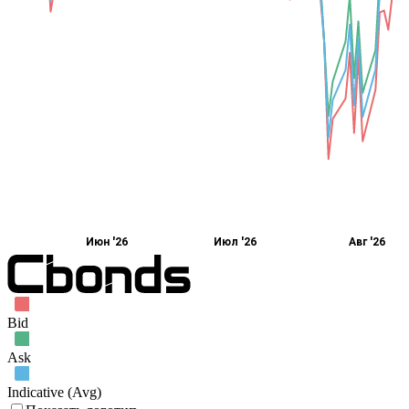
Июн '26
Июл '26
Авг '26
Bid
Ask
Indicative (Avg)