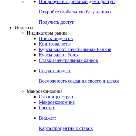
Попробуйте
7-дневный
демо-доступ
Откройте глобальную базу данных
Получить доступ
Индексы
Индикаторы рынка
Поиск индексов
Криптовалюты
Курсы валют Центральных Банков
Курсы валют Forex
Ставки центральных банков
Создать индекс
Возможность создания своего индекса
Макроэкономика
Страницы стран
Макроэкономика
Росстат
Виджет:
Карта процентных ставок