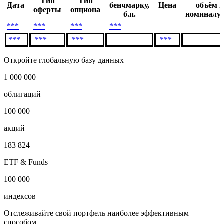
Тип
Тип
Дата
бенчмарку,
Цена
объём п
оферты
опциона
б.п.
номиналу,
***
***
***
***
***
***
***
***
Откройте глобальную базу данных
1 000 000
облигаций
100 000
акций
183 824
ETF & Funds
100 000
индексов
Отслеживайте свой портфель наиболее эффективным
способом