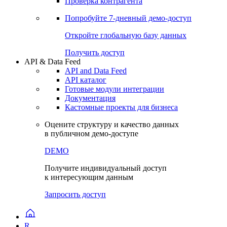
Виджеты акций и облигаций
Чат
Сбондс Люди
Проверка контрагента
Попробуйте
7-дневный
демо-доступ
Откройте глобальную базу данных
Получить доступ
API & Data Feed
API and Data Feed
API каталог
Готовые модули интеграции
Документация
Кастомные проекты для бизнеса
Оцените структуру и качество данных
в публичном демо-доступе
DEMO
Получите индивидуальный доступ
к интересующим данным
Запросить доступ