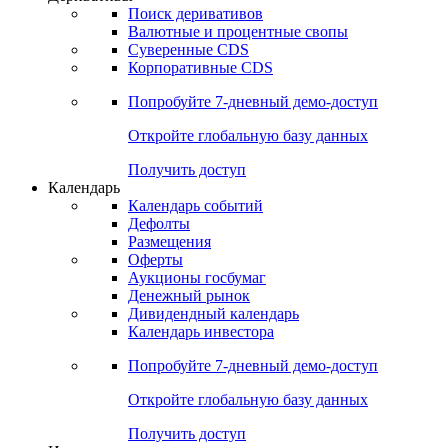
Откройте глобальную базу данных
Получить доступ
Деривативы
Поиск деривативов
Валютные и процентные свопы
Суверенные CDS
Корпоративные CDS
Попробуйте
7-дневный
демо-доступ
Откройте глобальную базу данных
Получить доступ
Календарь
Календарь событий
Дефолты
Размещения
Оферты
Аукционы госбумаг
Денежный рынок
Дивидендный календарь
Календарь инвестора
Попробуйте
7-дневный
демо-доступ