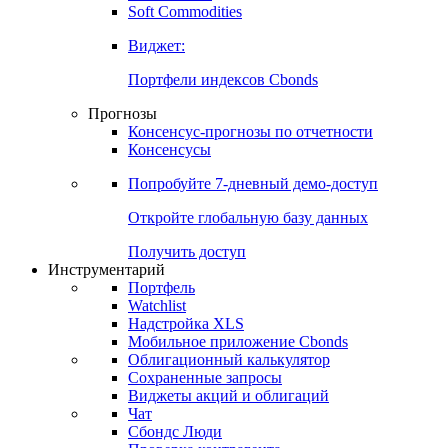
Золото
Нефть
Бензин
Commodities
Soft Commodities
Виджет:
Портфели индексов Cbonds
Прогнозы
Консенсус-прогнозы по отчетности
Консенсусы
Попробуйте
7-дневный
демо-доступ
Откройте глобальную базу данных
Получить доступ
Инструментарий
Портфель
Watchlist
Надстройка XLS
Мобильное приложение Cbonds
Облигационный калькулятор
Сохраненные запросы