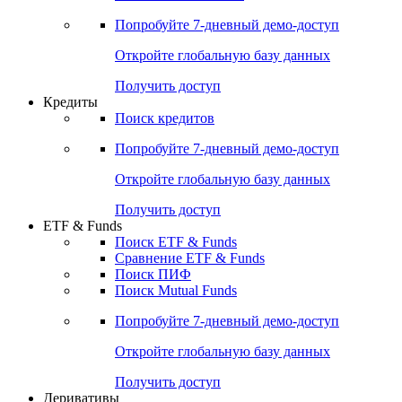
Акции
Поиск акций
Дивидендный календарь
Российские IPO/SPO
Попробуйте
7-дневный
демо-доступ
Откройте глобальную базу данных
Получить доступ
Кредиты
Поиск кредитов
Попробуйте
7-дневный
демо-доступ
Откройте глобальную базу данных
Получить доступ
ETF & Funds
Поиск ETF & Funds
Сравнение ETF & Funds
Поиск ПИФ
Поиск Mutual Funds
Попробуйте
7-дневный
демо-доступ