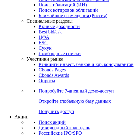
Облигации
Поиски
Поиск облигаций & Карты рынка
Поиск облигаций (ИИ)
Поиск котировок облигаций
Ближайшие размещения (Россия)
Специальные разделы
Кривые доходности
Best bid/ask
ЦФА
ESG
Сукук
Ломбардные списки
Участники рынка
Рэнкинги инвест. банков и юр. консультантов
Cbonds Pages
Cbonds Awards
Опросы
Попробуйте
7-дневный
демо-доступ
Откройте глобальную базу данных
Получить доступ