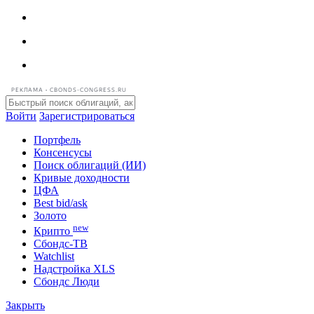
РЕКЛАМА • CBONDS-CONGRESS.RU
Войти
Зарегистрироваться
Портфель
Консенсусы
Поиск облигаций (ИИ)
Кривые доходности
ЦФА
Best bid/ask
Золото
new
Крипто
Сбондс-ТВ
Watchlist
Надстройка XLS