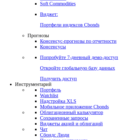
Soft Commodities
Виджет:
Портфели индексов Cbonds
Прогнозы
Консенсус-прогнозы по отчетности
Консенсусы
Попробуйте
7-дневный
демо-доступ
Откройте глобальную базу данных
Получить доступ
Инструментарий
Портфель
Watchlist
Надстройка XLS
Мобильное приложение Cbonds
Облигационный калькулятор
Сохраненные запросы
Виджеты акций и облигаций
Чат
Сбондс Люди