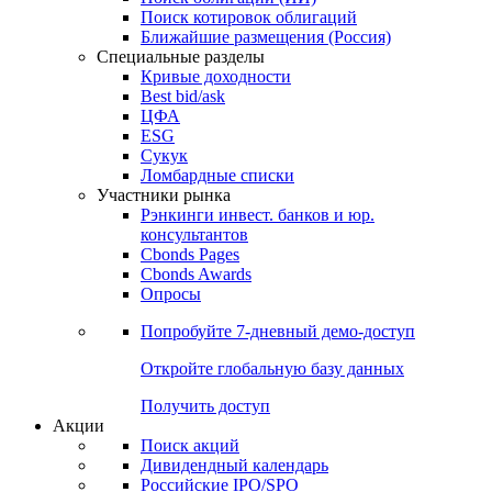
Поиск котировок облигаций
Ближайшие размещения (Россия)
Специальные разделы
Кривые доходности
Best bid/ask
ЦФА
ESG
Сукук
Ломбардные списки
Участники рынка
Рэнкинги инвест. банков и юр.
консультантов
Cbonds Pages
Cbonds Awards
Опросы
Попробуйте
7-дневный
демо-доступ
Откройте глобальную базу данных
Получить доступ
Акции
Поиск акций
Дивидендный календарь
Российские IPO/SPO