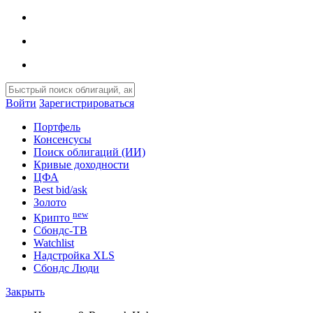
Войти
Зарегистрироваться
Портфель
Консенсусы
Поиск облигаций (ИИ)
Кривые доходности
ЦФА
Best bid/ask
Золото
new
Крипто
Сбондс-ТВ
Watchlist
Надстройка XLS
Сбондс Люди
Закрыть