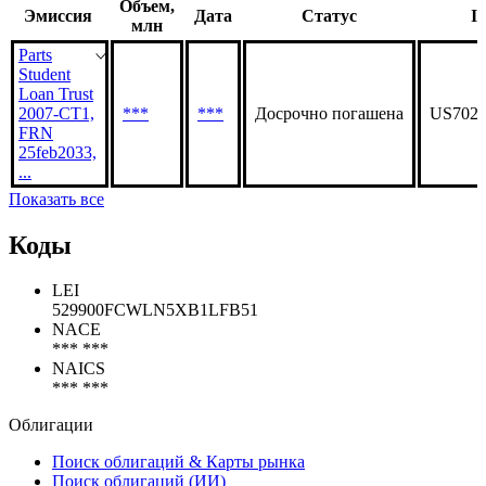
Объем,
Эмиссия
Дата
Статус
I
млн
Parts
Student
Loan Trust
2007-CT1,
***
***
Досрочно погашена
US702
FRN
25feb2033,
...
Показать все
Коды
LEI
529900FCWLN5XB1LFB51
NACE
*** ***
NAICS
*** ***
Облигации
Поиск облигаций & Карты рынка
Поиск облигаций (ИИ)