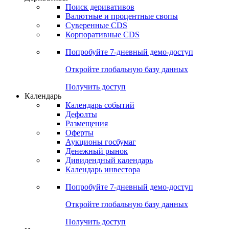
Поиск деривативов
Валютные и процентные свопы
Суверенные CDS
Корпоративные CDS
Попробуйте
7-дневный
демо-доступ
Откройте глобальную базу данных
Получить доступ
Календарь
Календарь событий
Дефолты
Размещения
Оферты
Аукционы госбумаг
Денежный рынок
Дивидендный календарь
Календарь инвестора
Попробуйте
7-дневный
демо-доступ
Откройте глобальную базу данных
Получить доступ