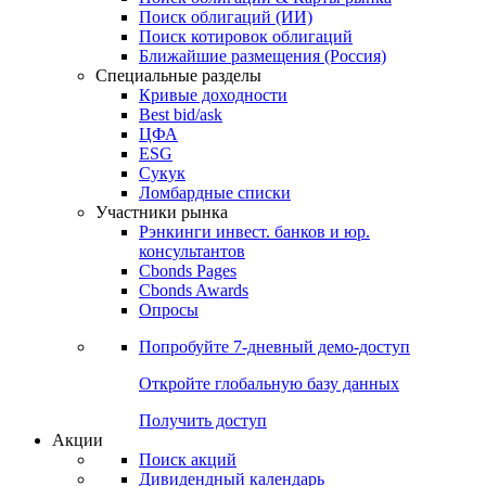
Поиск облигаций (ИИ)
Поиск котировок облигаций
Ближайшие размещения (Россия)
Специальные разделы
Кривые доходности
Best bid/ask
ЦФА
ESG
Сукук
Ломбардные списки
Участники рынка
Рэнкинги инвест. банков и юр.
консультантов
Cbonds Pages
Cbonds Awards
Опросы
Попробуйте
7-дневный
демо-доступ
Откройте глобальную базу данных
Получить доступ
Акции
Поиск акций
Дивидендный календарь