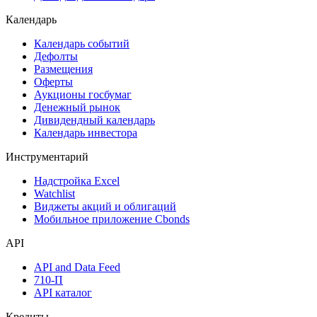
Календарь
Календарь событий
Дефолты
Размещения
Оферты
Аукционы госбумаг
Денежный рынок
Дивидендный календарь
Календарь инвестора
Инструментарий
Надстройка Excel
Watchlist
Виджеты акций и облигаций
Мобильное приложение Cbonds
API
API and Data Feed
710-П
API каталог
Кредиты