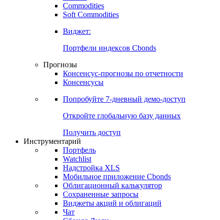
Commodities
Soft Commodities
Виджет:
Портфели индексов Cbonds
Прогнозы
Консенсус-прогнозы по отчетности
Консенсусы
Попробуйте
7-дневный
демо-доступ
Откройте глобальную базу данных
Получить доступ
Инструментарий
Портфель
Watchlist
Надстройка XLS
Мобильное приложение Cbonds
Облигационный калькулятор
Сохраненные запросы
Виджеты акций и облигаций
Чат