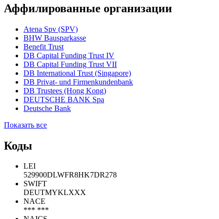
Аффилированные организации
Atena Spv (SPV)
BHW Bausparkasse
Benefit Trust
DB Capital Funding Trust IV
DB Capital Funding Trust VII
DB International Trust (Singapore)
DB Privat- und Firmenkundenbank
DB Trustees (Hong Kong)
DEUTSCHE BANK Spa
Deutsche Bank
Показать все
Коды
LEI
529900DLWFR8HK7DR278
SWIFT
DEUTMYKLXXX
NACE
*** ***
NAICS