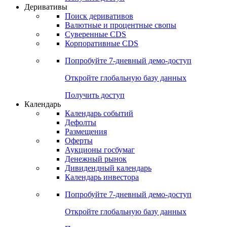
Деривативы
Поиск деривативов
Валютные и процентные свопы
Суверенные CDS
Корпоративные CDS
Попробуйте
7-дневный
демо-доступ
Откройте глобальную базу данных
Получить доступ
Календарь
Календарь событий
Дефолты
Размещения
Оферты
Аукционы госбумаг
Денежный рынок
Дивидендный календарь
Календарь инвестора
Попробуйте
7-дневный
демо-доступ
Откройте глобальную базу данных