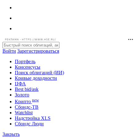
РЕКЛАМА • HTTPS://WWW.HSE.RU/
Войти
Зарегистрироваться
Портфель
Консенсусы
Поиск облигаций (ИИ)
Кривые доходности
ЦФА
Best bid/ask
Золото
new
Крипто
Сбондс-ТВ
Watchlist
Надстройка XLS
Сбондс Люди
Закрыть