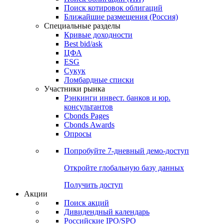
Поиск котировок облигаций
Ближайшие размещения (Россия)
Специальные разделы
Кривые доходности
Best bid/ask
ЦФА
ESG
Сукук
Ломбардные списки
Участники рынка
Рэнкинги инвест. банков и юр.
консультантов
Cbonds Pages
Cbonds Awards
Опросы
Попробуйте
7-дневный
демо-доступ
Откройте глобальную базу данных
Получить доступ
Акции
Поиск акций
Дивидендный календарь
Российские IPO/SPO