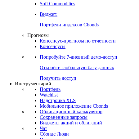
Soft Commodities
Виджет:
Портфели индексов Cbonds
Прогнозы
Консенсус-прогнозы по отчетности
Консенсусы
Попробуйте
7-дневный
демо-доступ
Откройте глобальную базу данных
Получить доступ
Инструментарий
Портфель
Watchlist
Надстройка XLS
Мобильное приложение Cbonds
Облигационный калькулятор
Сохраненные запросы
Виджеты акций и облигаций
Чат
Сбондс Люди