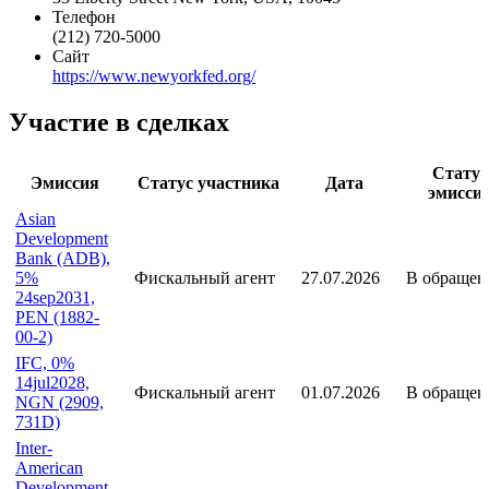
Телефон
(212) 720-5000
Сайт
https://www.newyorkfed.org/
Участие в сделках
Статус
Эмиссия
Статус участника
Дата
эмисси
Asian
Development
Bank (ADB),
5%
Фискальный агент
27.07.2026
В обращен
24sep2031,
PEN (1882-
00-2)
IFC, 0%
14jul2028,
Фискальный агент
01.07.2026
В обращен
NGN (2909,
731D)
Inter-
American
Development