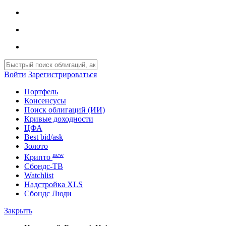
Войти
Зарегистрироваться
Портфель
Консенсусы
Поиск облигаций (ИИ)
Кривые доходности
ЦФА
Best bid/ask
Золото
new
Крипто
Сбондс-ТВ
Watchlist
Надстройка XLS
Сбондс Люди
Закрыть