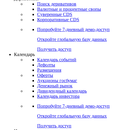
Поиск деривативов
Валютные и процентные свопы
Суверенные CDS
Корпоративные CDS
Попробуйте
7-дневный
демо-доступ
Откройте глобальную базу данных
Получить доступ
Календарь
Календарь событий
Дефолты
Размещения
Оферты
Аукционы госбумаг
Денежный рынок
Дивидендный календарь
Календарь инвестора
Попробуйте
7-дневный
демо-доступ
Откройте глобальную базу данных
Получить доступ