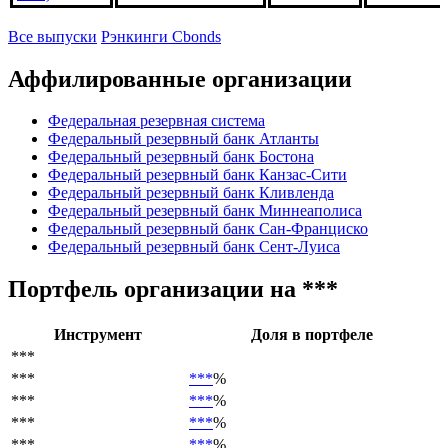
Все выпуски
Рэнкинги Cbonds
Аффилированные организации
Федеральная резервная система
Федеральный резервный банк Атланты
Федеральный резервный банк Бостона
Федеральный резервный банк Канзас-Сити
Федеральный резервный банк Кливленда
Федеральный резервный банк Миннеаполиса
Федеральный резервный банк Сан-Франциско
Федеральный резервный банк Сент-Луиса
Портфель организации
на ***
Инструмент
Доля в портфеле
***
***
***
%
***
***
%
***
***
%
***
***
%