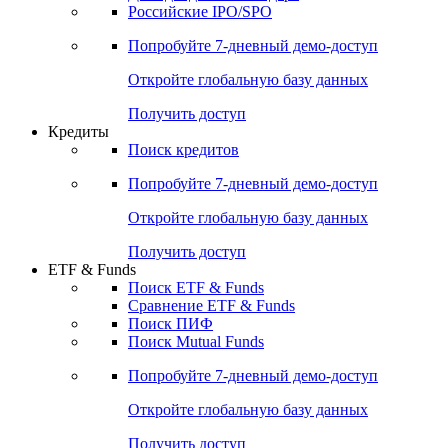
Получить доступ
Акции
Поиск акций
Дивидендный календарь
Российские IPO/SPO
Попробуйте
7-дневный
демо-доступ
Откройте глобальную базу данных
Получить доступ
Кредиты
Поиск кредитов
Попробуйте
7-дневный
демо-доступ
Откройте глобальную базу данных
Получить доступ
ETF & Funds
Поиск ETF & Funds
Сравнение ETF & Funds
Поиск ПИФ
Поиск Mutual Funds
Попробуйте
7-дневный
демо-доступ