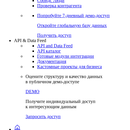
Сохраненные запросы
Виджеты акций и облигаций
Чат
Сбондс Люди
Проверка контрагента
Попробуйте
7-дневный
демо-доступ
Откройте глобальную базу данных
Получить доступ
API & Data Feed
API and Data Feed
API каталог
Готовые модули интеграции
Документация
Кастомные проекты для бизнеса
Оцените структуру и качество данных
в публичном демо-доступе
DEMO
Получите индивидуальный доступ
к интересующим данным