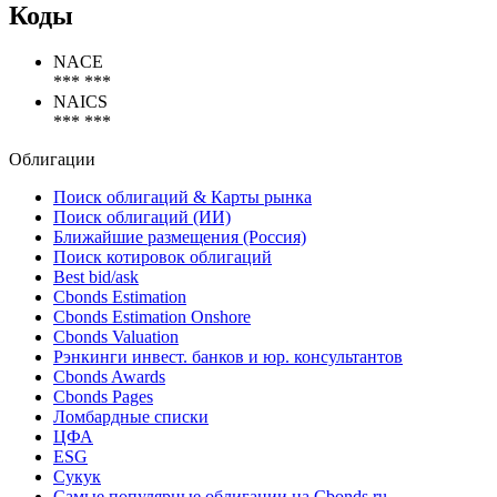
Федеральный резервный банк Миннеаполиса
Федеральный резервный банк Нью-Йорка
Федеральный резервный банк Сан-Франциско
Коды
NACE
*** ***
NAICS
*** ***
Облигации
Поиск облигаций & Карты рынка
Поиск облигаций (ИИ)
Ближайшие размещения (Россия)
Поиск котировок облигаций
Best bid/ask
Cbonds Estimation
Cbonds Estimation Onshore
Cbonds Valuation
Рэнкинги инвест. банков и юр. консультантов
Cbonds Awards
Cbonds Pages
Ломбардные списки