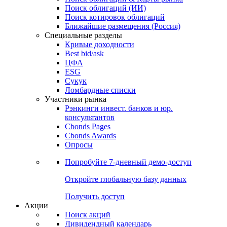
Облигации
Поиски
Поиск облигаций & Карты рынка
Поиск облигаций (ИИ)
Поиск котировок облигаций
Ближайшие размещения (Россия)
Специальные разделы
Кривые доходности
Best bid/ask
ЦФА
ESG
Сукук
Ломбардные списки
Участники рынка
Рэнкинги инвест. банков и юр.
консультантов
Cbonds Pages
Cbonds Awards
Опросы
Попробуйте
7-дневный
демо-доступ
Откройте глобальную базу данных