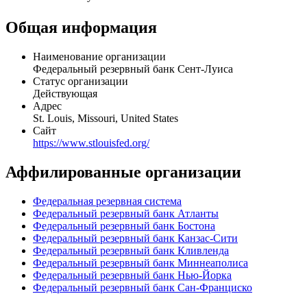
The Federal Reserve Bank of St. Louis is one of 12 regional
Reserve Banks that, along with the Board of Governors in
Washington, D.C., make up the United States' central bank.
Missouri is the only state to have two main Federal Reserve Banks.
Общая информация
Наименование организации
Федеральный резервный банк Сент-Луиса
Статус организации
Действующая
Адрес
St. Louis, Missouri, United States
Сайт
https://www.stlouisfed.org/
Аффилированные организации
Федеральная резервная система
Федеральный резервный банк Атланты
Федеральный резервный банк Бостона
Федеральный резервный банк Канзас-Сити
Федеральный резервный банк Кливленда