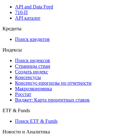
Виджеты акций и облигаций
Мобильное приложение Cbonds
API
API and Data Feed
710-П
API каталог
Кредиты
Поиск кредитов
Индексы
Поиск индексов
Страницы стран
Создать индекс
Консенсусы
Консенсус-прогнозы по отчетности
Макроэкономика
Росстат
Виджет: Карта процентных ставок
ETF & Funds