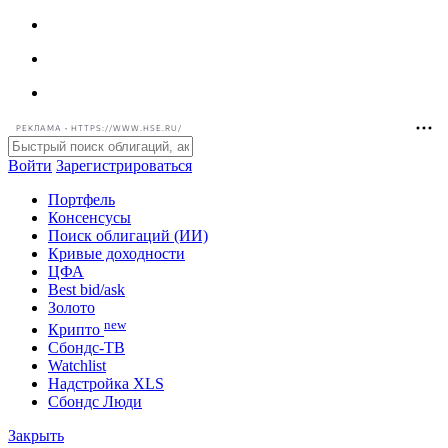
РЕКЛАМА • HTTPS://WWW.HSE.RU/
Войти
Зарегистрироваться
Портфель
Консенсусы
Поиск облигаций (ИИ)
Кривые доходности
ЦФА
Best bid/ask
Золото
new
Крипто
Сбондс-ТВ
Watchlist