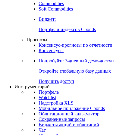
Commodities
Золото
Нефть
Бензин
Commodities
Soft Commodities
Виджет:
Портфели индексов Cbonds
Прогнозы
Консенсус-прогнозы по отчетности
Консенсусы
Попробуйте
7-дневный
демо-доступ
Откройте глобальную базу данных
Получить доступ
Инструментарий
Портфель
Watchlist
Надстройка XLS
Мобильное приложение Cbonds
Облигационный калькулятор