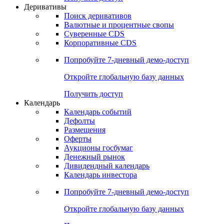
Откройте глобальную базу данных
Получить доступ
Деривативы
Поиск деривативов
Валютные и процентные свопы
Суверенные CDS
Корпоративные CDS
Попробуйте
7-дневный
демо-доступ
Откройте глобальную базу данных
Получить доступ
Календарь
Календарь событий
Дефолты
Размещения
Оферты
Аукционы госбумаг
Денежный рынок
Дивидендный календарь
Календарь инвестора