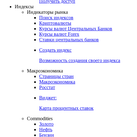
Попробуйте
7-дневный
демо-доступ
Откройте глобальную базу данных
Получить доступ
Индексы
Индикаторы рынка
Поиск индексов
Криптовалюты
Курсы валют Центральных Банков
Курсы валют Forex
Ставки центральных банков
Создать индекс
Возможность создания своего индекса
Макроэкономика
Страницы стран
Макроэкономика
Росстат
Виджет:
Карта процентных ставок