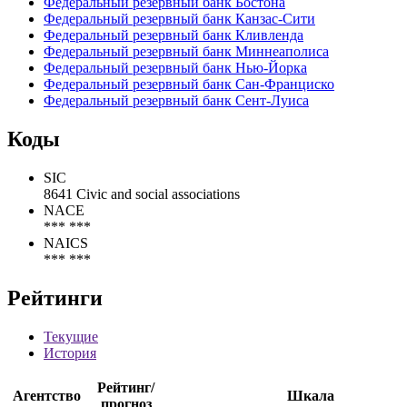
Аффилированные организации
Федеральный резервный банк Атланты
Федеральный резервный банк Бостона
Федеральный резервный банк Канзас-Сити
Федеральный резервный банк Кливленда
Федеральный резервный банк Миннеаполиса
Федеральный резервный банк Нью-Йорка
Федеральный резервный банк Сан-Франциско
Федеральный резервный банк Сент-Луиса
Коды
SIC
8641 Civic and social associations
NACE
*** ***
NAICS
*** ***
Рейтинги
Текущие