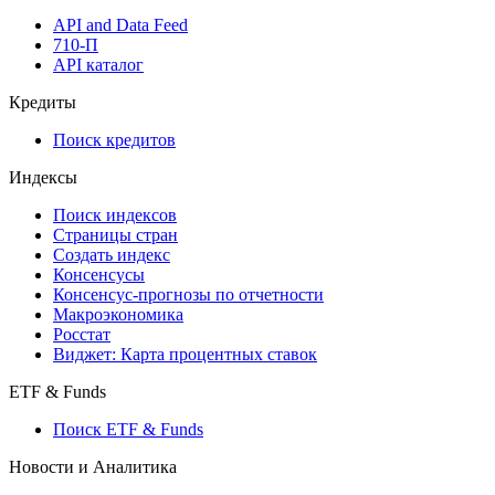
Виджеты акций и облигаций
Мобильное приложение Cbonds
API
API and Data Feed
710-П
API каталог
Кредиты
Поиск кредитов
Индексы
Поиск индексов
Страницы стран
Создать индекс
Консенсусы
Консенсус-прогнозы по отчетности
Макроэкономика
Росстат
Виджет: Карта процентных ставок
ETF & Funds