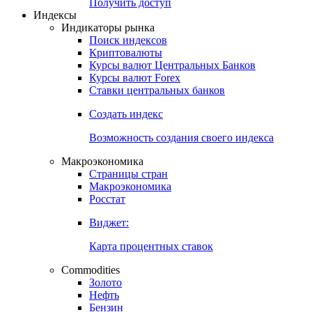
Попробуйте
7-дневный
демо-доступ
Откройте глобальную базу данных
Получить доступ
Индексы
Индикаторы рынка
Поиск индексов
Криптовалюты
Курсы валют Центральных Банков
Курсы валют Forex
Ставки центральных банков
Создать индекс
Возможность создания своего индекса
Макроэкономика
Страницы стран
Макроэкономика
Росстат
Виджет:
Карта процентных ставок