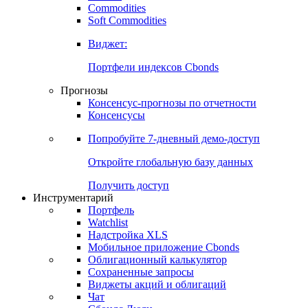
Commodities
Золото
Нефть
Бензин
Commodities
Soft Commodities
Виджет:
Портфели индексов Cbonds
Прогнозы
Консенсус-прогнозы по отчетности
Консенсусы
Попробуйте
7-дневный
демо-доступ
Откройте глобальную базу данных
Получить доступ
Инструментарий
Портфель
Watchlist
Надстройка XLS
Мобильное приложение Cbonds
Облигационный калькулятор