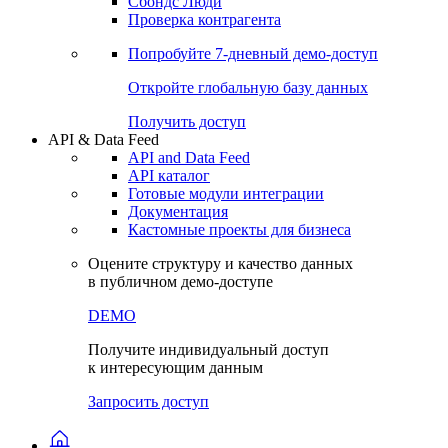
Сохраненные запросы
Виджеты акций и облигаций
Чат
Сбондс Люди
Проверка контрагента
Попробуйте
7-дневный
демо-доступ
Откройте глобальную базу данных
Получить доступ
API & Data Feed
API and Data Feed
API каталог
Готовые модули интеграции
Документация
Кастомные проекты для бизнеса
Оцените структуру и качество данных
в публичном демо-доступе
DEMO
Получите индивидуальный доступ
к интересующим данным