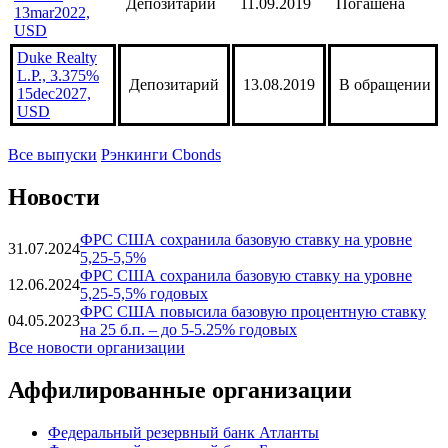
USD (VP-
2027)
Pemex,
5.375%
Депозитарий
11.09.2019
Погашена
13mar2022,
USD
Duke Realty
L.P., 3.375%
Депозитарий
13.08.2019
В обращении
15dec2027,
USD
Все выпуски
Рэнкинги Cbonds
Новости
ФРС США сохранила базовую ставку на уровне
31.07.2024
5,25-5,5%
ФРС США сохранила базовую ставку на уровне
12.06.2024
5,25-5,5% годовых
ФРС США повысила базовую процентную ставку
04.05.2023
на 25 б.п. – до 5-5.25% годовых
Все новости организации