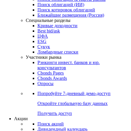
Облигации
Поиски
Поиск облигаций & Карты рынка
Поиск облигаций (ИИ)
Поиск котировок облигаций
Ближайшие размещения (Россия)
Специальные разделы
Кривые доходности
Best bid/ask
ЦФА
ESG
Сукук
Ломбардные списки
Участники рынка
Рэнкинги инвест. банков и юр.
консультантов
Cbonds Pages
Cbonds Awards
Опросы
Попробуйте
7-дневный
демо-доступ
Откройте глобальную базу данных