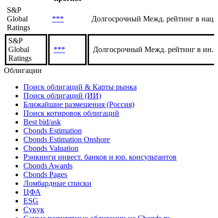
История
Рейтинг/
Агентство
Шкала
прогноз
S&P
Global
***
Долгосрочный Межд. рейтинг в нац.
Ratings
S&P
Global
***
Долгосрочный Межд. рейтинг в ин. 
Ratings
Облигации
Поиск облигаций & Карты рынка
Поиск облигаций (ИИ)
Ближайшие размещения (Россия)
Поиск котировок облигаций
Best bid/ask
Cbonds Estimation
Cbonds Estimation Onshore
Cbonds Valuation
Рэнкинги инвест. банков и юр. консультантов
Cbonds Awards
Cbonds Pages
Ломбардные списки