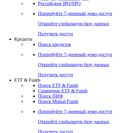
Получить доступ
Акции
Поиск акций
Дивидендный календарь
Российские IPO/SPO
Попробуйте
7-дневный
демо-доступ
Откройте глобальную базу данных
Получить доступ
Кредиты
Поиск кредитов
Попробуйте
7-дневный
демо-доступ
Откройте глобальную базу данных
Получить доступ
ETF & Funds
Поиск ETF & Funds
Сравнение ETF & Funds
Поиск ПИФ
Поиск Mutual Funds
Попробуйте
7-дневный
демо-доступ