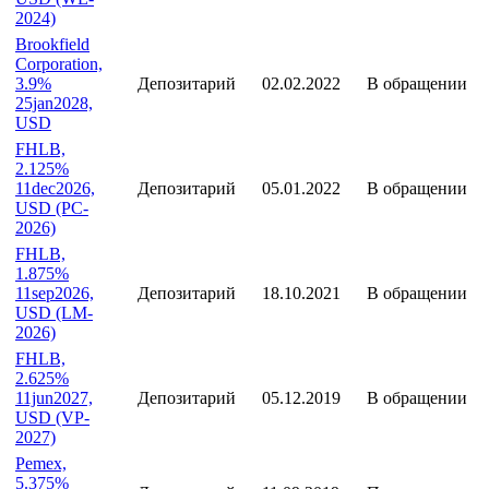
FHLB,
1.875%
8mar2024,
Депозитарий
01.03.2022
Погашена
USD (WE-
2024)
Brookfield
Corporation,
3.9%
Депозитарий
02.02.2022
В обращении
25jan2028,
USD
FHLB,
2.125%
11dec2026,
Депозитарий
05.01.2022
В обращении
USD (PC-
2026)
FHLB,
1.875%
11sep2026,
Депозитарий
18.10.2021
В обращении
USD (LM-
2026)
FHLB,
2.625%
11jun2027,
Депозитарий
05.12.2019
В обращении