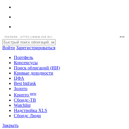
РЕКЛАМА • HTTPS://WWW.HSE.RU/
Войти
Зарегистрироваться
Портфель
Консенсусы
Поиск облигаций (ИИ)
Кривые доходности
ЦФА
Best bid/ask
Золото
new
Крипто
Сбондс-ТВ
Watchlist