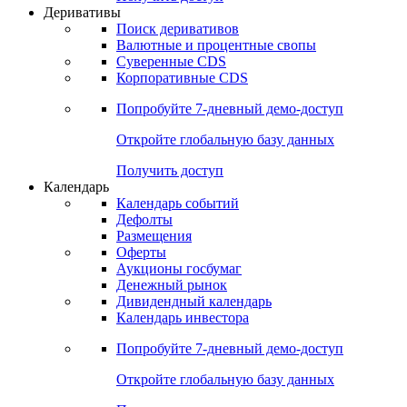
Откройте глобальную базу данных
Получить доступ
Деривативы
Поиск деривативов
Валютные и процентные свопы
Суверенные CDS
Корпоративные CDS
Попробуйте
7-дневный
демо-доступ
Откройте глобальную базу данных
Получить доступ
Календарь
Календарь событий
Дефолты
Размещения
Оферты
Аукционы госбумаг
Денежный рынок
Дивидендный календарь
Календарь инвестора