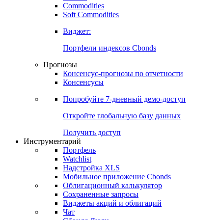
Commodities
Soft Commodities
Виджет:
Портфели индексов Cbonds
Прогнозы
Консенсус-прогнозы по отчетности
Консенсусы
Попробуйте
7-дневный
демо-доступ
Откройте глобальную базу данных
Получить доступ
Инструментарий
Портфель
Watchlist
Надстройка XLS
Мобильное приложение Cbonds
Облигационный калькулятор
Сохраненные запросы
Виджеты акций и облигаций
Чат