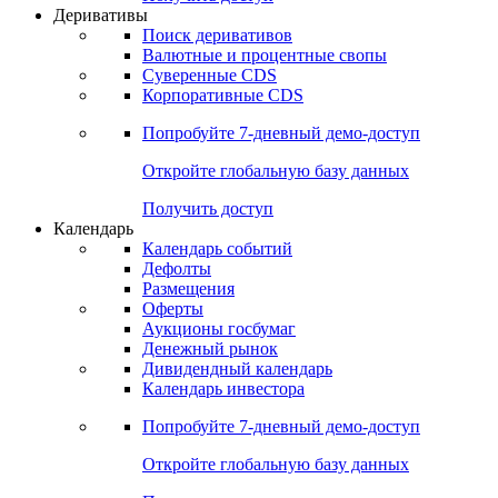
Деривативы
Поиск деривативов
Валютные и процентные свопы
Суверенные CDS
Корпоративные CDS
Попробуйте
7-дневный
демо-доступ
Откройте глобальную базу данных
Получить доступ
Календарь
Календарь событий
Дефолты
Размещения
Оферты
Аукционы госбумаг
Денежный рынок
Дивидендный календарь
Календарь инвестора
Попробуйте
7-дневный
демо-доступ
Откройте глобальную базу данных