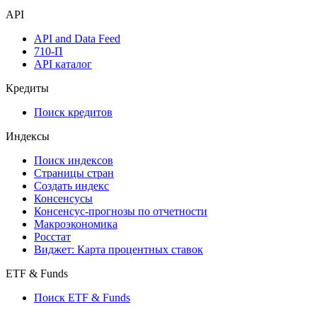
API
API and Data Feed
710-П
API каталог
Кредиты
Поиск кредитов
Индексы
Поиск индексов
Страницы стран
Создать индекс
Консенсусы
Консенсус-прогнозы по отчетности
Макроэкономика
Росстат
Виджет: Карта процентных ставок
ETF & Funds
Поиск ETF & Funds