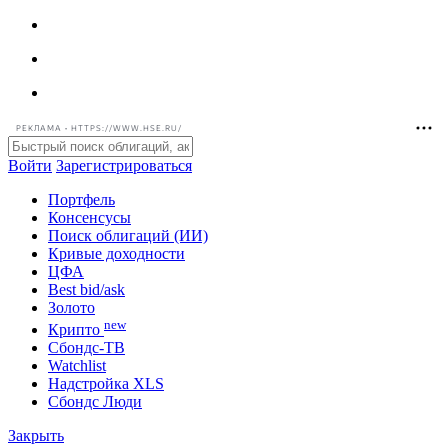
РЕКЛАМА • HTTPS://WWW.HSE.RU/
Войти
Зарегистрироваться
Портфель
Консенсусы
Поиск облигаций (ИИ)
Кривые доходности
ЦФА
Best bid/ask
Золото
new
Крипто
Сбондс-ТВ
Watchlist
Надстройка XLS
Сбондс Люди
Закрыть