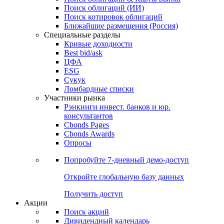
Поиск облигаций (ИИ)
Поиск котировок облигаций
Ближайшие размещения (Россия)
Специальные разделы
Кривые доходности
Best bid/ask
ЦФА
ESG
Сукук
Ломбардные списки
Участники рынка
Рэнкинги инвест. банков и юр.
консультантов
Cbonds Pages
Cbonds Awards
Опросы
Попробуйте
7-дневный
демо-доступ
Откройте глобальную базу данных
Получить доступ
Акции
Поиск акций
Дивидендный календарь