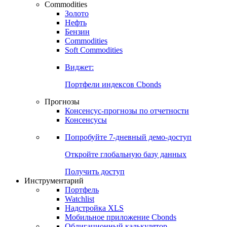
Commodities
Золото
Нефть
Бензин
Commodities
Soft Commodities
Виджет:
Портфели индексов Cbonds
Прогнозы
Консенсус-прогнозы по отчетности
Консенсусы
Попробуйте
7-дневный
демо-доступ
Откройте глобальную базу данных
Получить доступ
Инструментарий
Портфель
Watchlist
Надстройка XLS
Мобильное приложение Cbonds
Облигационный калькулятор