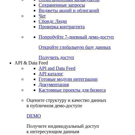
Сохраненные запросы
Виджеты акций и облигаций
Чат
Сбондс Люди
Проверка контрагента
Попробуйте
7-дневный
демо-доступ
Откройте глобальную базу данных
Получить доступ
API & Data Feed
API and Data Feed
API каталог
Готовые модули интеграции
Документация
Кастомные проекты для бизнеса
Оцените структуру и качество данных
в публичном демо-доступе
DEMO
Получите индивидуальный доступ
к интересующим данным