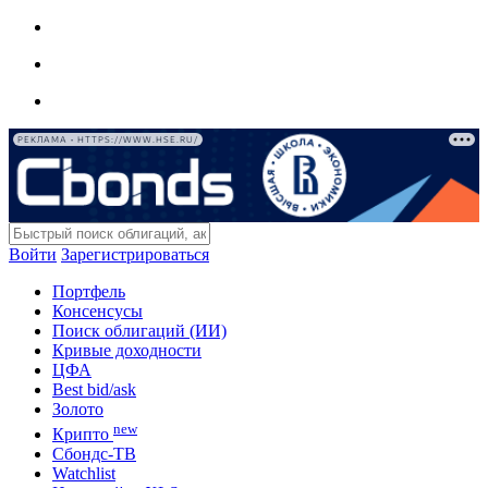
РЕКЛАМА • HTTPS://WWW.HSE.RU/
Войти
Зарегистрироваться
Портфель
Консенсусы
Поиск облигаций (ИИ)
Кривые доходности
ЦФА
Best bid/ask
Золото
new
Крипто
Сбондс-ТВ
Watchlist