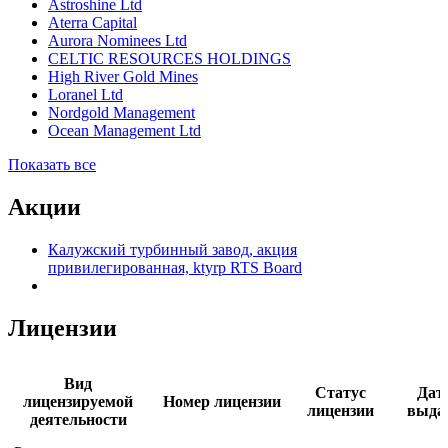
Astroshine Ltd
Aterra Capital
Aurora Nominees Ltd
CELTIC RESOURCES HOLDINGS
High River Gold Mines
Loranel Ltd
Nordgold Management
Ocean Management Ltd
Показать все
Акции
Калужский турбинный завод, акция
привилегированная, ktyrp RTS Board
Лицензии
Вид
Статус
Дат
лицензируемой
Номер лицензии
лицензии
выда
деятельности