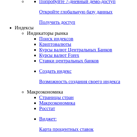
Попробуйте
7-дневный
демо-доступ
Откройте глобальную базу данных
Получить доступ
Индексы
Индикаторы рынка
Поиск индексов
Криптовалюты
Курсы валют Центральных Банков
Курсы валют Forex
Ставки центральных банков
Создать индекс
Возможность создания своего индекса
Макроэкономика
Страницы стран
Макроэкономика
Росстат
Виджет:
Карта процентных ставок