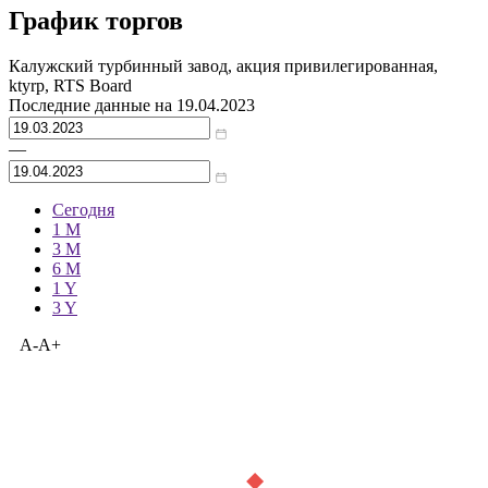
График торгов
Калужский турбинный завод, акция привилегированная,
ktyrp, RTS Board
Последние данные на
19.04.2023
—
Сегодня
1 M
3 M
6 M
1 Y
3 Y