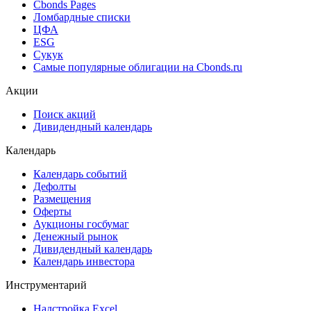
Cbonds Pages
Ломбардные списки
ЦФА
ESG
Сукук
Самые популярные облигации на Cbonds.ru
Акции
Поиск акций
Дивидендный календарь
Календарь
Календарь событий
Дефолты
Размещения
Оферты
Аукционы госбумаг
Денежный рынок
Дивидендный календарь
Календарь инвестора
Инструментарий
Надстройка Excel