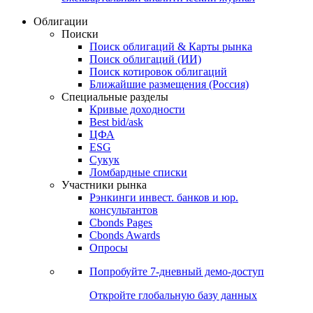
Облигации
Поиски
Поиск облигаций & Карты рынка
Поиск облигаций (ИИ)
Поиск котировок облигаций
Ближайшие размещения (Россия)
Специальные разделы
Кривые доходности
Best bid/ask
ЦФА
ESG
Сукук
Ломбардные списки
Участники рынка
Рэнкинги инвест. банков и юр.
консультантов
Cbonds Pages
Cbonds Awards
Опросы
Попробуйте
7-дневный
демо-доступ
Откройте глобальную базу данных