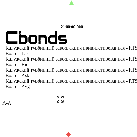
A-
A+