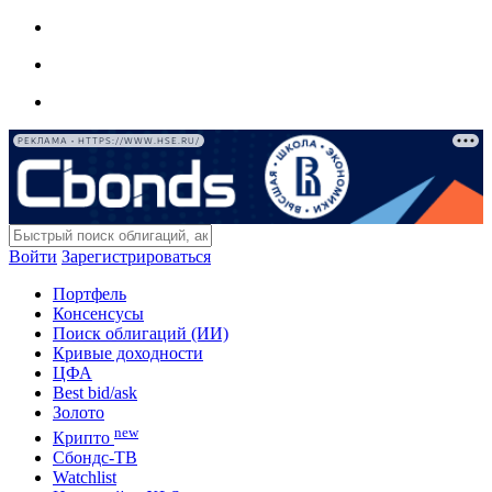
РЕКЛАМА • HTTPS://WWW.HSE.RU/
Войти
Зарегистрироваться
Портфель
Консенсусы
Поиск облигаций (ИИ)
Кривые доходности
ЦФА
Best bid/ask
Золото
new
Крипто
Сбондс-ТВ
Watchlist