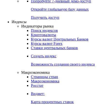
Попробуйте
7-дневный
демо-доступ
Откройте глобальную базу данных
Получить доступ
Индексы
Индикаторы рынка
Поиск индексов
Криптовалюты
Курсы валют Центральных Банков
Курсы валют Forex
Ставки центральных банков
Создать индекс
Возможность создания своего индекса
Макроэкономика
Страницы стран
Макроэкономика
Росстат
Виджет:
Карта процентных ставок