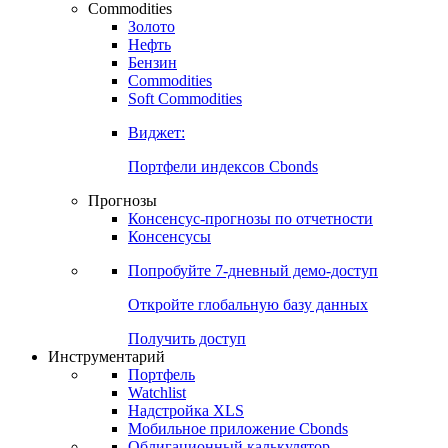
Commodities
Золото
Нефть
Бензин
Commodities
Soft Commodities
Виджет:
Портфели индексов Cbonds
Прогнозы
Консенсус-прогнозы по отчетности
Консенсусы
Попробуйте
7-дневный
демо-доступ
Откройте глобальную базу данных
Получить доступ
Инструментарий
Портфель
Watchlist
Надстройка XLS
Мобильное приложение Cbonds
Облигационный калькулятор