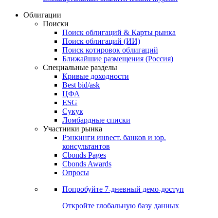
Облигации
Поиски
Поиск облигаций & Карты рынка
Поиск облигаций (ИИ)
Поиск котировок облигаций
Ближайшие размещения (Россия)
Специальные разделы
Кривые доходности
Best bid/ask
ЦФА
ESG
Сукук
Ломбардные списки
Участники рынка
Рэнкинги инвест. банков и юр.
консультантов
Cbonds Pages
Cbonds Awards
Опросы
Попробуйте
7-дневный
демо-доступ
Откройте глобальную базу данных