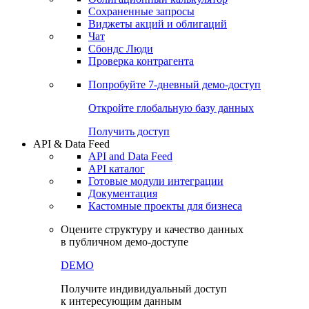
Сохраненные запросы
Виджеты акций и облигаций
Чат
Сбондс Люди
Проверка контрагента
Попробуйте
7-дневный
демо-доступ
Откройте глобальную базу данных
Получить доступ
API & Data Feed
API and Data Feed
API каталог
Готовые модули интеграции
Документация
Кастомные проекты для бизнеса
Оцените структуру и качество данных
в публичном демо-доступе
DEMO
Получите индивидуальный доступ
к интересующим данным