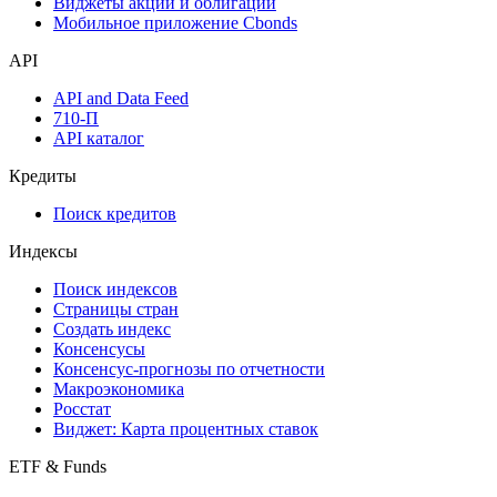
Виджеты акций и облигаций
Мобильное приложение Cbonds
API
API and Data Feed
710-П
API каталог
Кредиты
Поиск кредитов
Индексы
Поиск индексов
Страницы стран
Создать индекс
Консенсусы
Консенсус-прогнозы по отчетности
Макроэкономика
Росстат
Виджет: Карта процентных ставок
ETF & Funds