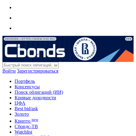
РЕКЛАМА • HTTPS://WWW.HSE.RU/
Войти
Зарегистрироваться
Портфель
Консенсусы
Поиск облигаций (ИИ)
Кривые доходности
ЦФА
Best bid/ask
Золото
new
Крипто
Сбондс-ТВ
Watchlist