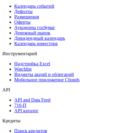
Календарь событий
Дефолты
Размещения
Оферты
Аукционы госбумаг
Денежный рынок
Дивидендный календарь
Календарь инвестора
Инструментарий
Надстройка Excel
Watchlist
Виджеты акций и облигаций
Мобильное приложение Cbonds
API
API and Data Feed
710-П
API каталог
Кредиты
Поиск кредитов