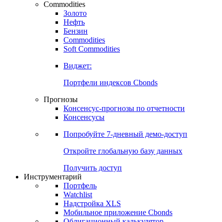
Commodities
Золото
Нефть
Бензин
Commodities
Soft Commodities
Виджет:
Портфели индексов Cbonds
Прогнозы
Консенсус-прогнозы по отчетности
Консенсусы
Попробуйте
7-дневный
демо-доступ
Откройте глобальную базу данных
Получить доступ
Инструментарий
Портфель
Watchlist
Надстройка XLS
Мобильное приложение Cbonds
Облигационный калькулятор