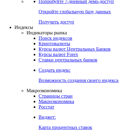
Попробуйте
7-дневный
демо-доступ
Откройте глобальную базу данных
Получить доступ
Индексы
Индикаторы рынка
Поиск индексов
Криптовалюты
Курсы валют Центральных Банков
Курсы валют Forex
Ставки центральных банков
Создать индекс
Возможность создания своего индекса
Макроэкономика
Страницы стран
Макроэкономика
Росстат
Виджет:
Карта процентных ставок