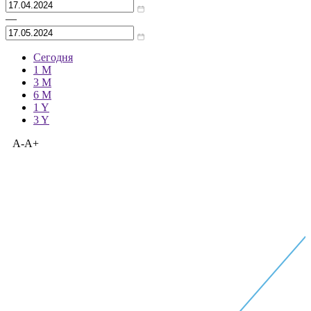
—
Сегодня
1 M
3 M
6 M
1 Y
3 Y