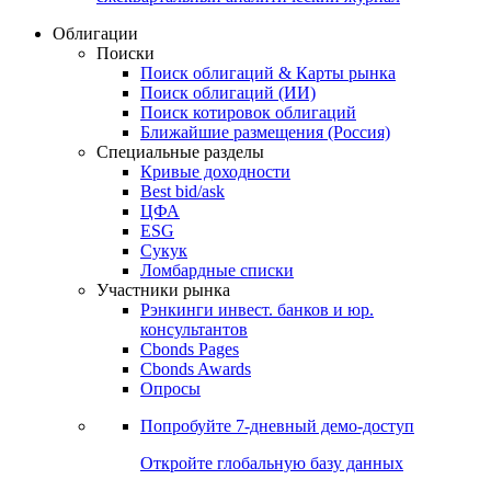
Облигации
Поиски
Поиск облигаций & Карты рынка
Поиск облигаций (ИИ)
Поиск котировок облигаций
Ближайшие размещения (Россия)
Специальные разделы
Кривые доходности
Best bid/ask
ЦФА
ESG
Сукук
Ломбардные списки
Участники рынка
Рэнкинги инвест. банков и юр.
консультантов
Cbonds Pages
Cbonds Awards
Опросы
Попробуйте
7-дневный
демо-доступ
Откройте глобальную базу данных