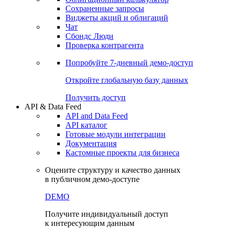
Сохраненные запросы
Виджеты акций и облигаций
Чат
Сбондс Люди
Проверка контрагента
Попробуйте
7-дневный
демо-доступ
Откройте глобальную базу данных
Получить доступ
API & Data Feed
API and Data Feed
API каталог
Готовые модули интеграции
Документация
Кастомные проекты для бизнеса
Оцените структуру и качество данных
в публичном демо-доступе
DEMO
Получите индивидуальный доступ
к интересующим данным